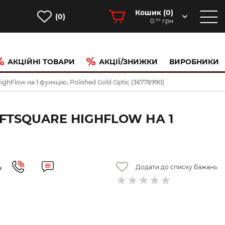
Кошик (
0
)
(0)
0.
грн
00
АКЦІЙНІ ТОВАРИ
АКЦІЇ/ЗНИЖКИ
ВИРОБНИКИ
hFlow на 1 функцію, Polished Gold Optic (36778990)
FTSQUARE HIGHFLOW НА 1
Додати до списку бажань
е