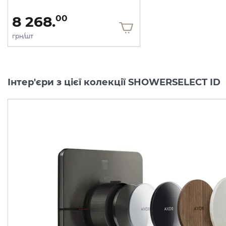
8 268.
00
грн/шт
Інтер'єри з цієї колекції SHOWERSELECT ID
Перемикач AXOR
Перемикач AXOR
ShowerSelect ID
ShowerSelect ID
Softsquare на 3 функції, Matt Black (36781670)