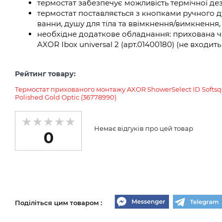
термостат забезпечує можливість термічної дез
термостат поставляється з кнопками ручного д
ванни, душу для тіла та ввімкнення/вимкнення,
необхідне додаткове обладнання: прихована ч
AXOR Ibox universal 2 (арт.01400180) (не входит
Рейтинг товару:
Термостат прихованого монтажу AXOR ShowerSelect ID Softsq
Polished Gold Optic (36778990)
Немає відгуків про цей товар
0
Поділіться цим товаром :