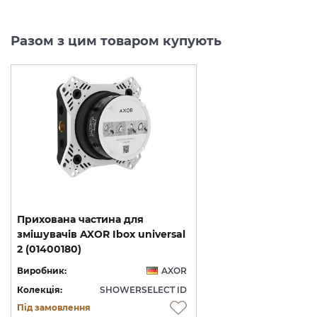
Разом з цим товаром купують
Прихована частина для
змішувачів AXOR Ibox universal
2 (01400180)
Виробник:
AXOR
Колекція:
SHOWERSELECT ID
Під замовлення