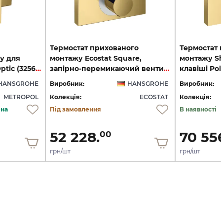
Термостат прихованого
Термостат
у для
монтажу Ecostat Square,
монтажу Sh
душу Polished Gold Optic (32565990)
запірно-перемикаючий вентиль, 2-ох режимний, Polished Gold Optic (15714990)
HANSGROHE
Виробник:
HANSGROHE
Виробник:
METROPOL
Колекція:
ECOSTAT
Колекція:
ена
Під замовлення
В наявності
52 228.
70 55
00
грн/шт
грн/шт