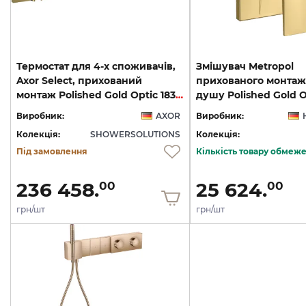
Термостат для 4-х споживачів,
Змішувач Metropol
Axor Select, прихований
прихованого монтаж
монтаж Polished Gold Optic 18357990
Виробник:
AXOR
Виробник:
Колекція:
SHOWERSOLUTIONS
Колекція:
Під замовлення
Кількість товару обмеж
236 458.
25 624.
00
00
грн/шт
грн/шт