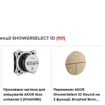
олекції SHOWERSELECT ID
(101)
Прихована частина для
Перемикач AXOR
змішувачів AXOR Ibox
ShowerSelect ID Round на
universal 2 (01400180)
3 функції, Brushed Bronze (36779140)