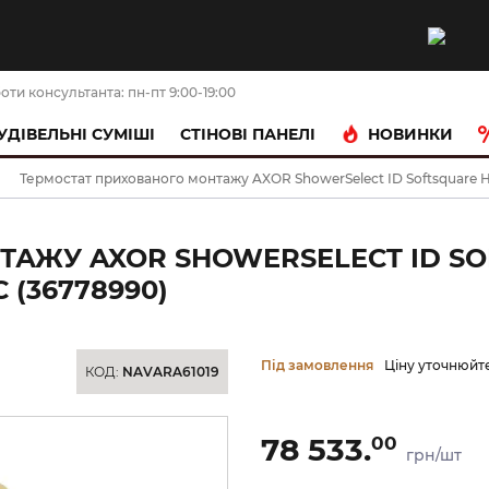
оти консультанта: пн-пт 9:00-19:00
НОВИНКИ
УДІВЕЛЬНІ СУМІШІ
CТІНОВІ ПАНЕЛІ
Термостат прихованого монтажу AXOR ShowerSelect ID Softsquare Hig
АЖУ AXOR SHOWERSELECT ID SO
 (36778990)
Під замовлення
Ціну уточнюйт
КОД:
NAVARA61019
78 533.
00
грн/шт