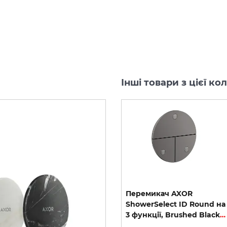
Інші товари з цієї к
Перемикач AXOR
Перемикач AXOR
ShowerSelect ID Square
ShowerSelect ID Round на
Softsquare на 3 функції, Polished Gold Optic (36781990)
на 3 функції, Brushed Black Chrome (36780340)
3 функції, Brushed Black Chrome (36779340)