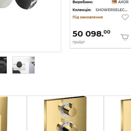
OR
Виробник:
AXOR
Виробник:
AXOR
WERSELECT ID
Колекція:
SHOWERSELECT ID
Колекція:
SHOWERSELECT ID
Під замовлення
Під замовлення
50 098.
50 098.
00
00
грн/шт
грн/шт