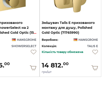
 прихованого
Змішувач Talis E прихованого
owerSelect на 2
монтажу для душу, Polished
клавіші Polished Gold Optic (15763990)
Gold Optic (71765990)
HANSGROHE
Виробник:
HANSGROHE
SHOWERSELECT
Колекція:
TALIS E
Кількість товару обмежена
6.
14 812.
00
00
грн/шт