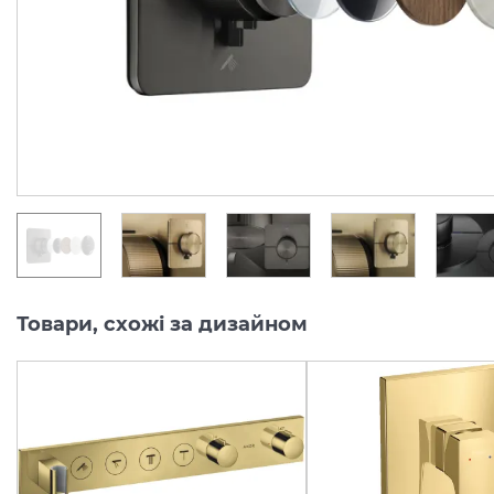
Виробник:
AXOR
Виробник:
AX
Колекція:
SHOWERSELECT ID
Колекція:
SHO
Під замовлення
Під замовлення
46 759.
50 098.
00
00
грн/шт
грн/шт
Товари, схожі за дизайном