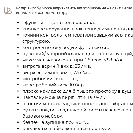
Колір виробу може відрізнятись від зображення на сайті чере
кольорів екраном монітору.
1 функція і 1 додаткова розетка,
кнопкове керування включення/вимкнення для 
точний контроль температури завдяки вертика
структурою,
контроль потоку води з функцією стоп,
пусковий/запірний клапан для роботи функцій,
максимальна витрата при 3 барах: 32,8 л/хв,
витрата верхній вихід: 23 л/хв,
витрата нижній вихід: 23 л/хв,
мін. робочий тиск: 1 бар,
макс. робочий тиск: 10 бар,
плоска накладка для більшого простору в душі
накладку можна вирівняти на +/- 3°,
простий монтаж завдяки попередньо зібраном
ручки завжди на однаковій висоті незалежно в
базового набору,
безпечна зупинка при 40 °C,
регулюється обмеження температури,