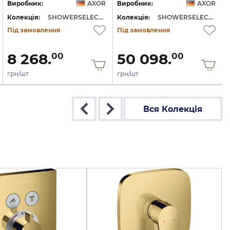
Виробник:
AXOR
Виробник:
AXOR
Колекція:
SHOWERSELECT ID
Колекція:
SHOWERSELECT ID
Під замовлення
Під замовлення
8 268.
50 098.
00
00
грн/шт
грн/шт
Вся Колекція