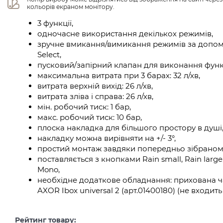
кольорів екраном монітору.
3 функції,
одночасне використання декількох режимів,
зручне вмикання/вимикання режимів за допом
Select,
пусковий/запірний клапан для виконання функ
максимальна витрата при 3 барах: 32 л/хв,
витрата верхній вихід: 26 л/хв,
витрата зліва і справа: 26 л/хв,
мін. робочий тиск: 1 бар,
макс. робочий тиск: 10 бар,
плоска накладка для більшого простору в душі
накладку можна вирівняти на +/- 3°,
простий монтаж завдяки попередньо зібраном
поставляється з кнопками Rain small, Rain large,
Mono,
необхідне додаткове обладнання: прихована ч
AXOR Ibox universal 2 (арт.01400180) (не входить
Рейтинг товару: