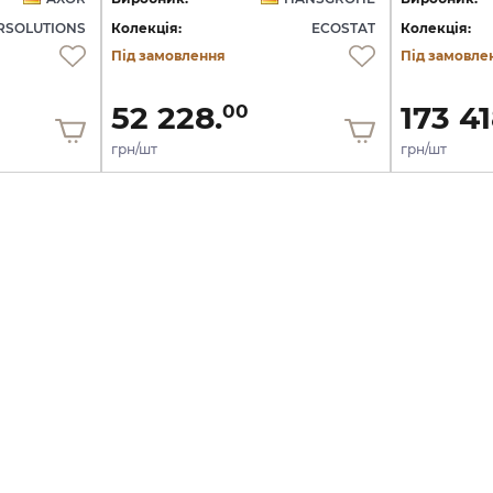
SOLUTIONS
Колекція:
ECOSTAT
Колекція:
Під замовлення
Під замовле
52 228.
173 41
00
грн/шт
грн/шт