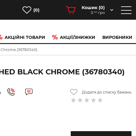
Кошик (
0
)
(0)
0.
грн
00
АКЦІЙНІ ТОВАРИ
АКЦІЇ/ЗНИЖКИ
ВИРОБНИКИ
k Chrome (36780340)
HED BLACK CHROME (36780340)
Додати до списку бажань
е