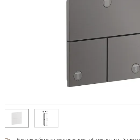
Колір виробу може відрізнятись від зображення на сайті чере