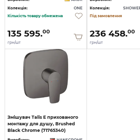
Колекція:
ONE
Колекція:
SHOWER
Кількість товару обмежена
Під замовлення
135 595.
236 458.
00
00
грн/шт
грн/шт
Змішувач Talis E прихованого
монтажу для душу, Brushed
Black Chrome (71765340)
Виробник:
HANSGROHE