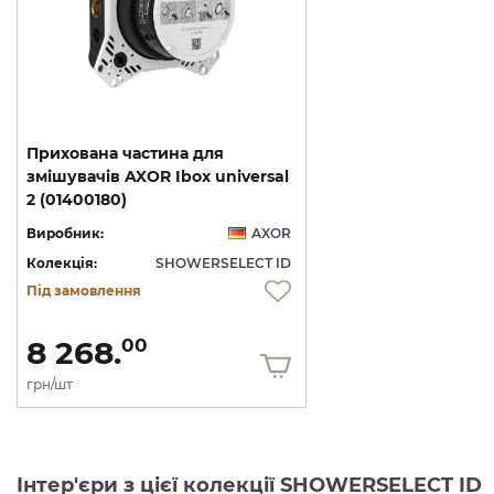
Прихована частина для
змішувачів AXOR Ibox universal
2 (01400180)
Виробник:
AXOR
Колекція:
SHOWERSELECT ID
Під замовлення
8 268.
00
грн/шт
Інтер'єри з цієї колекції SHOWERSELECT ID