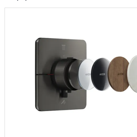
Перемикач AXOR
Перемикач AXOR
ShowerSelect ID
ShowerSelect ID
Softsquare на 3 функції, Matt Black (36781670)
Виробник:
AXOR
Виробник:
AX
Колекція:
SHOWERSELECT ID
Колекція:
SHO
Під замовлення
Під замовлення
46 759.
50 098.
00
00
грн/шт
грн/шт