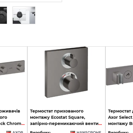
поживачів
Термостат прихованого
Термостат 
ого
монтажу Ecostat Square,
Axor Selec
монтажу Brushed Black Chrome 18357340
запірно-перемикаючий вентиль, 2-ох режимний, Brushed Black Chrome (15714340)
AXOR
Виробник:
HANSGROHE
Виробник: