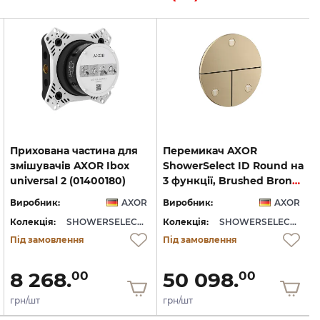
Прихована частина для
Перемикач AXOR
змішувачів AXOR Ibox
ShowerSelect ID Round на
universal 2 (01400180)
3 функції, Brushed Bronze (36779140)
Виробник:
AXOR
Виробник:
AXOR
Колекція:
SHOWERSELECT ID
Колекція:
SHOWERSELECT ID
Під замовлення
Під замовлення
8 268.
50 098.
00
00
грн/шт
грн/шт