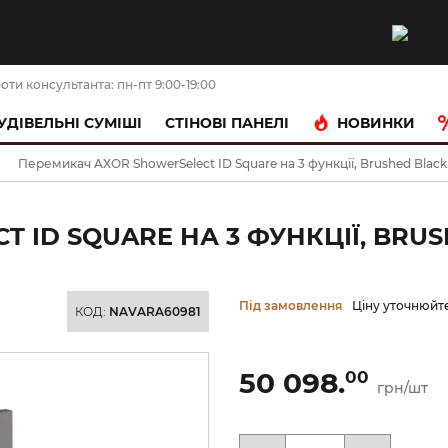
оти консультанта: пн-пт 9:00-19:00
НОВИНКИ
УДІВЕЛЬНІ СУМІШІ
CТІНОВІ ПАНЕЛІ
Перемикач AXOR ShowerSelect ID Square на 3 функції, Brushed Blac
 ID SQUARE НА 3 ФУНКЦІЇ, BRUS
Під замовлення
Ціну уточнюйт
КОД:
NAVARA60981
50 098.
00
грн/шт