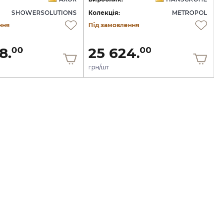
SHOWERSOLUTIONS
Колекція:
METROPOL
ння
Під замовлення
8.
25 624.
00
00
грн/шт