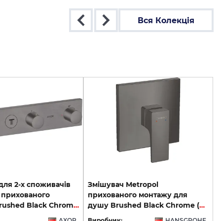
Вся Колекція
для 2-х споживачів
Змішувач Metropol
t прихованого
прихованого монтажу для
монтажу Brushed Black Chrome 18355340
душу Brushed Black Chrome (32565340)
AXOR
Виробник:
HANSGROHE