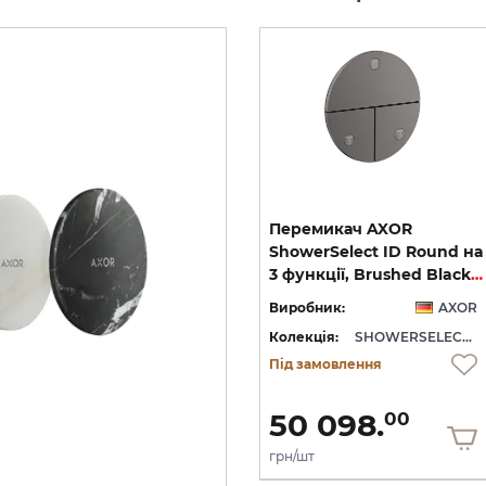
Перемикач AXOR
Перемикач AXOR
ShowerSelect ID Square
ShowerSelect ID Round на
Softsquare на 3 функції, Polished Gold Optic (36781990)
на 3 функції, Brushed Bronze (36780140)
3 функції, Brushed Black Chrome (36779340)
OR
Виробник:
AXOR
Виробник:
AXOR
WERSELECT ID
Колекція:
SHOWERSELECT ID
Колекція:
SHOWERSELECT ID
Під замовлення
Під замовлення
50 098.
50 098.
00
00
грн/шт
грн/шт