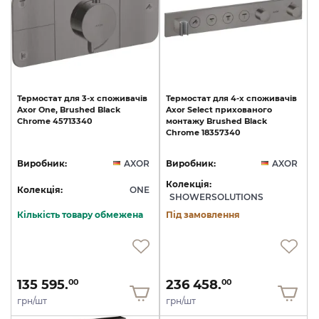
Термостат
для
3-х
споживачів
Термостат
для
4-х
споживачів
Axor
One,
Brushed
Black
Axor
Select
прихованого
Chrome
45713340
монтажу
Brushed
Black
Chrome
18357340
Виробник:
AXOR
Виробник:
AXOR
Колекція:
Колекція:
ONE
SHOWERSOLUTIONS
Кількість товару обмежена
Під замовлення
135 595.
236 458.
00
00
грн/шт
грн/шт