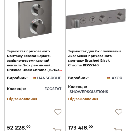
Термостат прихованого
Термостат
для
2-х
споживачів
монтажу Ecostat Square,
Axor
Select
прихованого
запірно-перемикаючий
монтажу
Brushed
Black
вентиль, 2-ох режимний,
Chrome
18355340
Brushed Black Chrome (15714340)
Виробник:
HANSGROHE
Виробник:
AXOR
Колекція:
Колекція:
ECOSTAT
SHOWERSOLUTIONS
Під замовлення
Під замовлення
52 228.
173 418.
00
00