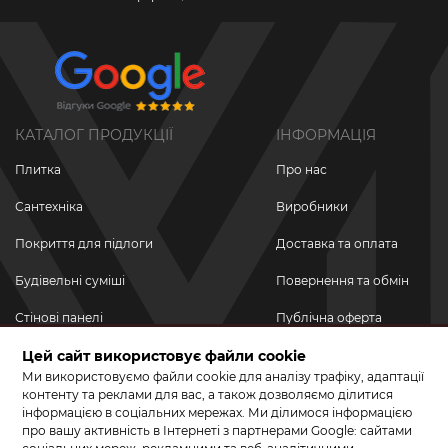
КАТАЛОГ ПРОДУКЦІЇ
ІНФОРМАЦІЯ
Плитка
Про нас
Сантехніка
Виробники
Покриття для підлоги
Доставка та оплата
Будівельні суміші
Повернення та обмін
Стінові панелі
Публічна оферта
Новинки
Цей сайт використовує файли cookie
Політика
конфіденційності
Ми використовуємо файли cookie для аналізу трафіку, адаптації
Акційні товари
контенту та реклами для вас, а також дозволяємо ділитися
інформацією в соціальних мережах. Ми ділимося інформацією
Акції/Знижки
про вашу активність в Інтернеті з партнерами Google: сайтами