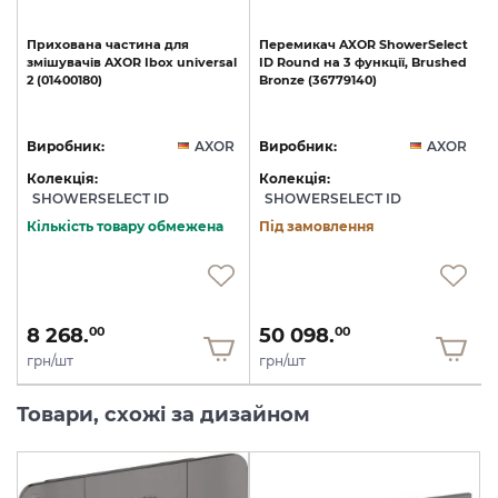
t
Прихована
частина
для
Перемикач
AXOR
ShowerSelect
d
змішувачів
AXOR
Ibox
universal
ID
Round
на
3
функції,
Brushed
2
(01400180)
Bronze
(36779140)
N
R
Виробник:
AXOR
Виробник:
AXOR
Колекція:
Колекція:
SHOWERSELECT ID
SHOWERSELECT ID
Кількість товару обмежена
Під замовлення
8 268.
50 098.
00
00
грн/шт
грн/шт
Товари, схожі за дизайном