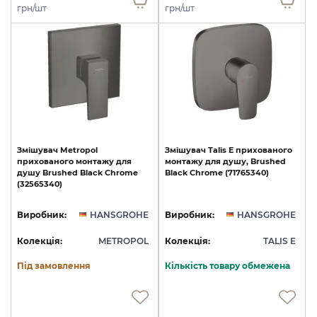
грн/шт
грн/шт
Змішувач
Metropol
Змішувач
Talis
E
прихованого
прихованого
монтажу
для
монтажу
для
душу,
Brushed
душу
Brushed
Black
Chrome
Black
Chrome
(71765340)
(32565340)
Виробник:
HANSGROHE
Виробник:
HANSGROHE
Колекція:
METROPOL
Колекція:
TALIS E
Під замовлення
Кількість товару обмежена