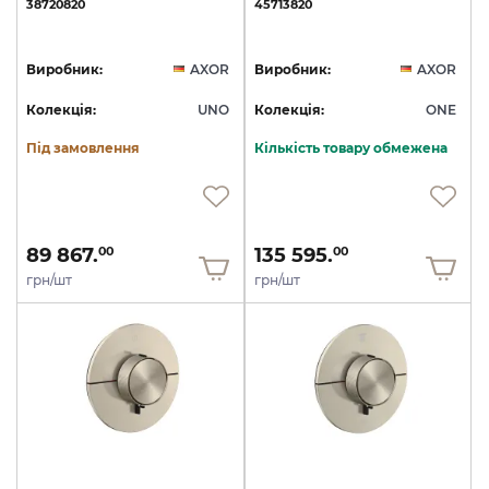
38720820
45713820
Виробник:
AXOR
Виробник:
AXOR
Колекція:
UNO
Колекція:
ONE
Під замовлення
Кількість товару обмежена
89 867.
135 595.
00
00
грн/шт
грн/шт