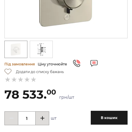
Під замовлення
Ціну уточнюйте
Додати до списку бажань
78 533.
00
грн/шт
шт
В кошик