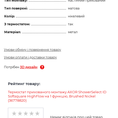
Тип монтажу:
настінний прихований
Тип поверхні:
матова
Колір:
нікелевий
З термостатом:
так
Матеріал:
метал
Умови обміну і повернення товару
Умови оплати і доставки товару
Потрібен
3D дизайн
Рейтинг товару:
Термостат прихованого монтажу AXOR ShowerSelect ID
Softsquare HighFlow на 1 функцію, Brushed Nickel
(36778820)
Немає відгуків про цей товар