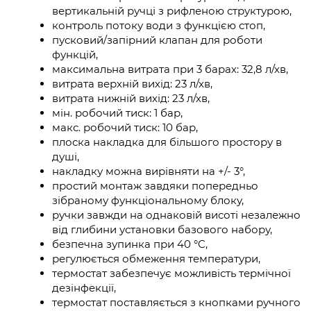
вертикальній ручці з рифленою структурою,
контроль потоку води з функцією стоп,
пусковий/запірний клапан для роботи
функцій,
максимальна витрата при 3 барах: 32,8 л/хв,
витрата верхній вихід: 23 л/хв,
витрата нижній вихід: 23 л/хв,
мін. робочий тиск: 1 бар,
макс. робочий тиск: 10 бар,
плоска накладка для більшого простору в
душі,
накладку можна вирівняти на +/- 3°,
простий монтаж завдяки попередньо
зібраному функціональному блоку,
ручки завжди на однаковій висоті незалежно
від глибини установки базового набору,
безпечна зупинка при 40 °C,
регулюється обмеження температури,
термостат забезпечує можливість термічної
дезінфекції,
термостат поставляється з кнопками ручного