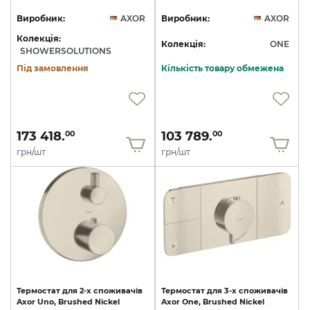
Виробник:
AXOR
Виробник:
AXOR
Колекція:
Колекція:
ONE
SHOWERSOLUTIONS
Під замовлення
Кількість товару обмежена
173 418.
103 789.
00
00
грн/шт
грн/шт
Термостат
для
2-х
споживачів
Термостат
для
3-х
споживачів
Axor
Uno,
Brushed
Nickel
Axor
One,
Brushed
Nickel