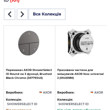
ID
(101)
Вся Колекція
t
Перемикач
AXOR
ShowerSelect
Прихована
частина
для
d
ID
Round
на
3
функції,
Brushed
змішувачів
AXOR
Ibox
universal
Black
Chrome
(36779340)
2
(01400180)
R
Виробник:
AXOR
Виробник:
AXOR
Колекція:
Колекція:
SHOWERSELECT ID
SHOWERSELECT ID