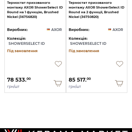
Термостат
прихованого
Термостат
прихованого
монтажу
AXOR
ShowerSelect
ID
монтажу
AXOR
ShowerSelect
ID
Round
на
1
функцію,
Brushed
Round
на
2
функції,
Brushed
Nickel
(36756820)
Nickel
(36750820)
Виробник:
AXOR
Виробник:
AXOR
Колекція:
Колекція:
SHOWERSELECT ID
SHOWERSELECT ID
Під замовлення
Під замовлення
78 533.
85 517.
00
00
грн/шт
грн/шт