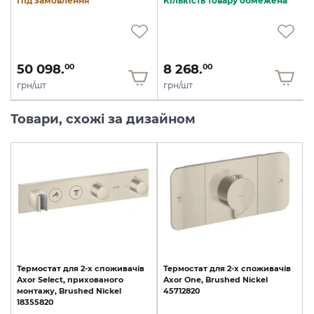
Під замовлення
Кількість товару обмежена
50 098.
8 268.
00
00
грн/шт
грн/шт
Товари, схожі за дизайном
Термостат
для
2-х
споживачів
Термостат
для
2-х
споживачів
Axor
Select,
прихованого
Axor
One,
Brushed
Nickel
монтажу,
Brushed
Nickel
45712820
18355820