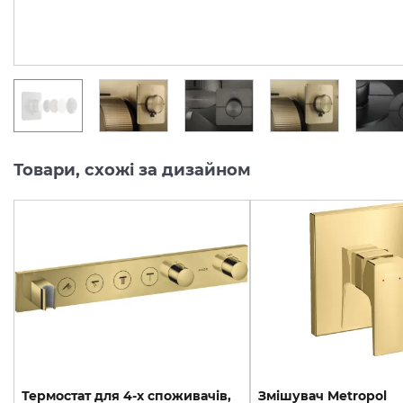
46 759.
50 098.
00
00
грн/шт
грн/шт
Товари, схожі за дизайном
Термостат для 4-х споживачів,
Змішувач Metropol