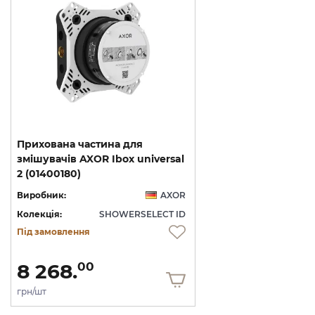
Прихована частина для
змішувачів AXOR Ibox universal
2 (01400180)
Виробник:
AXOR
Колекція:
SHOWERSELECT ID
Під замовлення
8 268.
00
грн/шт