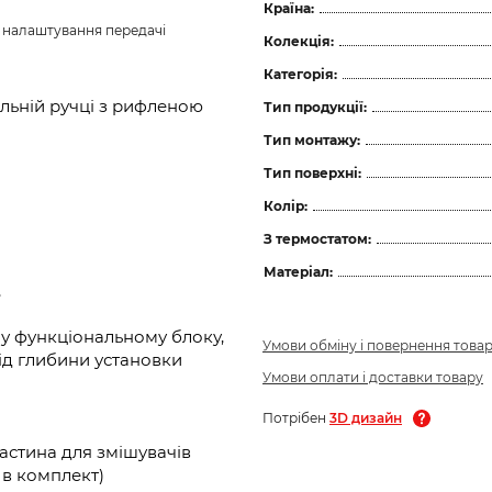
Країна:
з налаштування передачі 
Колекція:
Категорія:
льній ручці з рифленою
Тип продукції:
Тип монтажу:
Тип поверхні:
Колір:
З термостатом:
Матеріал:
,
у функціональному блоку,
Умови обміну і повернення това
ід глибини установки
Умови оплати і доставки товару
Потрібен
3D дизайн
астина для змішувачів
ь в комплект)