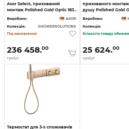
Axor Select, прихований
прихованого монтаж
монтаж Polished Gold Optic 18357990
Виробник:
AXOR
Виробник:
Колекція:
SHOWERSOLUTIONS
Колекція:
Під замовлення
Кількість товару обмеж
236 458.
25 624.
00
00
грн/шт
грн/шт
Термостат для 3-х споживачів