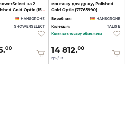
owerSelect на 2
монтажу для душу, Polished
клавіші Polished Gold Optic (15763990)
Gold Optic (71765990)
HANSGROHE
Виробник:
HANSGROHE
SHOWERSELECT
Колекція:
TALIS E
Кількість товару обмежена
6.
14 812.
00
00
грн/шт