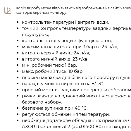
Колір виробу може відрізнятись від зображення на сайті чере
кольорів екраном монітору.
контроль температури і витрати води,
точний контроль температури завдяки вертика
структурою,
контроль потоку води з функцією стоп,
максимальна витрата при 3 барах: 24 л/хв,
витрата верхній вихід: 24 л/хв,
витрата нижній вихід: 23 л/хв,
мін. робочий тиск: 1 бар,
макс. робочий тиск: 10 бар,
плоска накладка для більшого простору в душі
накладку можна вирівняти на +/- 3°,
простий монтаж завдяки попередньо зібраном
ручки завжди на однаковій висоті незалежно в
базового набору,
безпечна зупинка при 40 °C,
регулюється обмеження температури,
необхідне додаткове обладнання: прихована ч
AXOR Ibox universal 2 (арт.01400180) (не входит