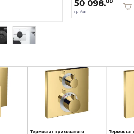
50 098.
50 098.
00
00
грн/шт
грн/шт
Термостат прихованого
Термостат