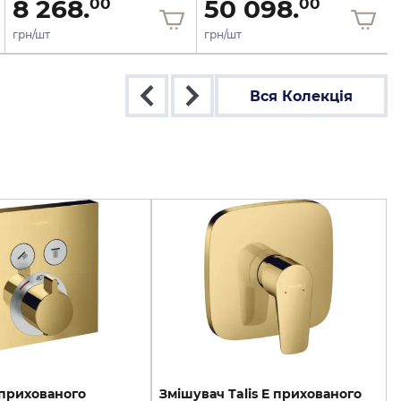
8 268.
50 098.
00
00
грн/шт
грн/шт
Вся Колекція
 прихованого
Змішувач Talis E прихованого