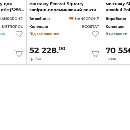
у для
монтажу Ecostat Square,
монтажу Sh
душу Polished Gold Optic (32565990)
запірно-перемикаючий вентиль, 2-ох режимний, Polished Gold Optic (15714990)
HANSGROHE
Виробник:
HANSGROHE
Виробник:
METROPOL
Колекція:
ECOSTAT
Колекція:
ена
Під замовлення
В наявності
52 228.
70 55
00
грн/шт
грн/шт