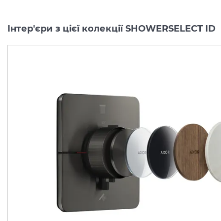
Інтер'єри з цієї колекції SHOWERSELECT ID
Перемикач AXOR
Перемикач AXOR
ShowerSelect ID
ShowerSelect ID
Softsquare на 3 функції, Matt Black (36781670)
Виробник:
AXOR
Виробник:
AX
Колекція:
SHOWERSELECT ID
Колекція:
SHO
Під замовлення
Під замовлення