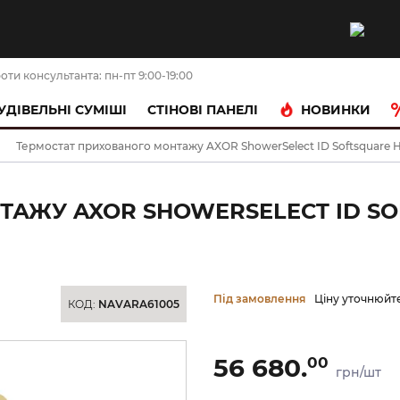
оти консультанта: пн-пт 9:00-19:00
НОВИНКИ
УДІВЕЛЬНІ СУМІШІ
CТІНОВІ ПАНЕЛІ
Термостат прихованого монтажу AXOR ShowerSelect ID Softsquare Hig
АЖУ AXOR SHOWERSELECT ID SO
Під замовлення
Ціну уточнюйт
КОД:
NAVARA61005
56 680.
00
грн/шт