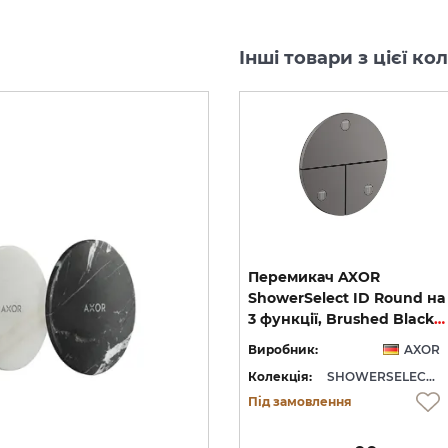
Інші товари з цієї к
Перемикач AXOR
Перемикач AXOR
ShowerSelect ID Square
ShowerSelect ID Round на
Softsquare на 3 функції, Polished Gold Optic (36781990)
на 3 функції, Brushed Black Chrome (36780340)
3 функції, Brushed Black Chrome (36779340)
OR
Виробник:
AXOR
Виробник:
AXOR
WERSELECT ID
Колекція:
SHOWERSELECT ID
Колекція:
SHOWERSELECT ID
Під замовлення
Під замовлення