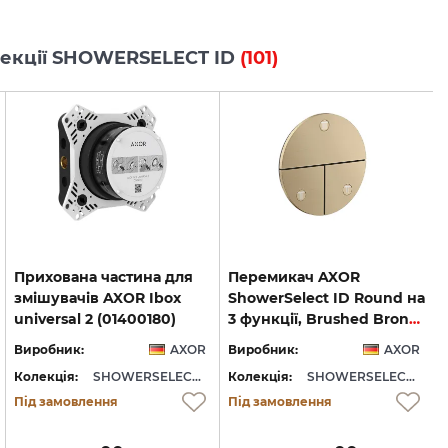
олекції SHOWERSELECT ID
(101)
Прихована частина для
Перемикач AXOR
змішувачів AXOR Ibox
ShowerSelect ID Round на
universal 2 (01400180)
3 функції, Brushed Bronze (36779140)
Виробник:
AXOR
Виробник:
AXOR
Колекція:
SHOWERSELECT ID
Колекція:
SHOWERSELECT ID
Під замовлення
Під замовлення