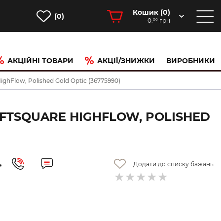
Кошик (
0
)
(0)
0.
грн
00
АКЦІЙНІ ТОВАРИ
АКЦІЇ/ЗНИЖКИ
ВИРОБНИКИ
hFlow, Polished Gold Optic (36775990)
FTSQUARE HIGHFLOW, POLISHED
Додати до списку бажань
е