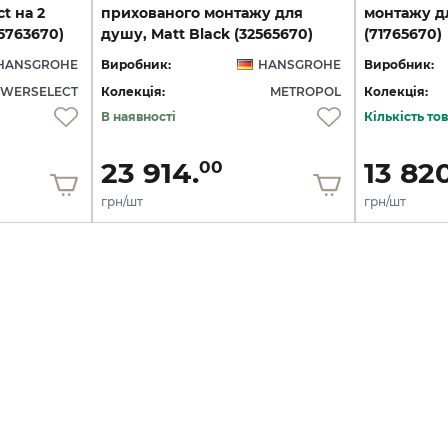
t на 2
прихованого монтажу для
монтажу дл
15763670)
душу, Matt Black (32565670)
(71765670)
HANSGROHE
Виробник:
HANSGROHE
Виробник:
WERSELECT
Колекція:
METROPOL
Колекція:
В наявності
Кількість т
23 914.
13 820
00
грн/шт
грн/шт