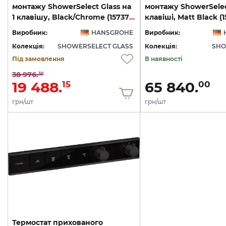
монтажу ShowerSelect Glass на
монтажу ShowerSelec
1 клавішу, Black/Chrome (15737600)
клавіші, Matt Black (
Виробник:
HANSGROHE
Виробник:
Колекція:
SHOWERSELECT GLASS
Колекція:
SHO
Під замовлення
В наявності
38 976.
30
19 488.
65 840.
15
00
грн/шт
грн/шт
Термостат прихованого