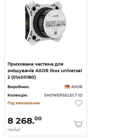
Прихована частина для
змішувачів AXOR Ibox universal
2 (01400180)
Виробник:
AXOR
Колекція:
SHOWERSELECT ID
Під замовлення
8 268.
00
грн/шт