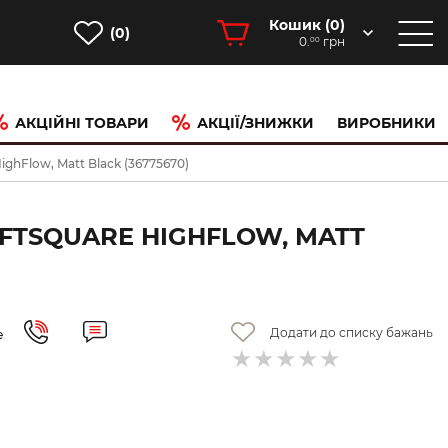
Кошик (
0
)
(0)
0.
грн
00
АКЦІЙНІ ТОВАРИ
АКЦІЇ/ЗНИЖКИ
ВИРОБНИКИ
ghFlow, Matt Black (36775670)
FTSQUARE HIGHFLOW, MATT
Додати до списку бажань
е