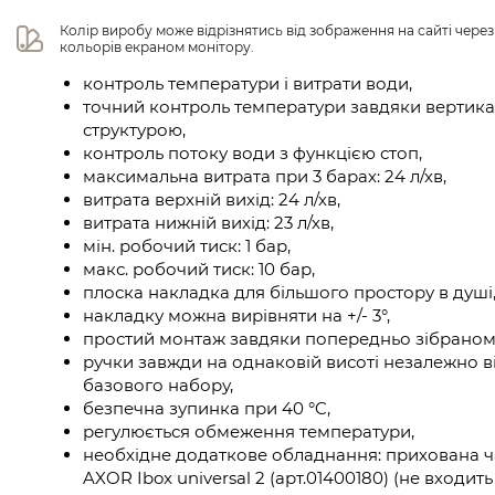
Колір виробу може відрізнятись від зображення на сайті чере
кольорів екраном монітору.
контроль температури і витрати води,
точний контроль температури завдяки вертика
структурою,
контроль потоку води з функцією стоп,
максимальна витрата при 3 барах: 24 л/хв,
витрата верхній вихід: 24 л/хв,
витрата нижній вихід: 23 л/хв,
мін. робочий тиск: 1 бар,
макс. робочий тиск: 10 бар,
плоска накладка для більшого простору в душі
накладку можна вирівняти на +/- 3°,
простий монтаж завдяки попередньо зібраном
ручки завжди на однаковій висоті незалежно в
базового набору,
безпечна зупинка при 40 °C,
регулюється обмеження температури,
необхідне додаткове обладнання: прихована ч
AXOR Ibox universal 2 (арт.01400180) (не входит