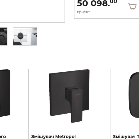
50 098.
50 098.
00
00
грн/шт
грн/шт
ого
Змішувач Metropol
Змішувач T