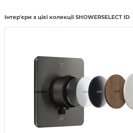
Інтер'єри з цієї колекції SHOWERSELECT ID
Перемикач AXOR
Перемикач AXOR
ShowerSelect ID
ShowerSelect ID
Softsquare на 3 функції, Matt Black (36781670)
Виробник:
AXOR
Виробник:
AX
Колекція:
SHOWERSELECT ID
Колекція:
SHO
Під замовлення
Під замовлення