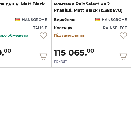
я душу, Matt Black
монтажу RainSelect на 2
клавіші, Matt Black (15380670)
HANSGROHE
Виробник:
HANSGROHE
TALIS E
Колекція:
RAINSELECT
овару обмежена
Під замовлення
.
115 065.
00
00
грн/шт