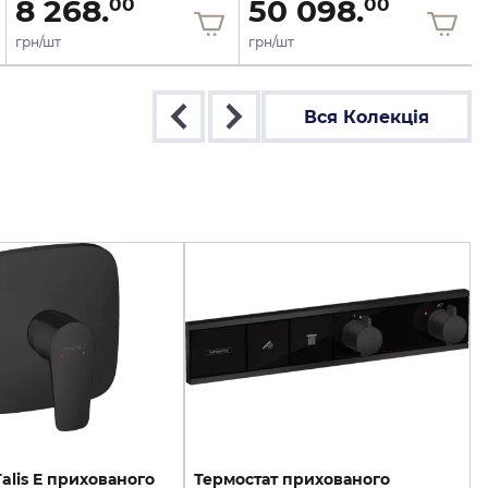
8 268.
50 098.
00
00
грн/шт
грн/шт
Вся Колекція
alis E прихованого
Термостат прихованого