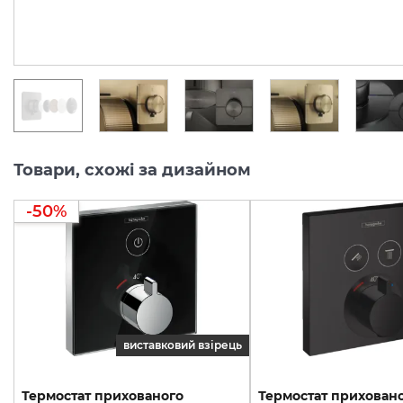
46 759.
50 098.
00
00
грн/шт
грн/шт
Товари, схожі за дизайном
-50%
виставковий взірець
Термостат прихованого
Термостат прихован