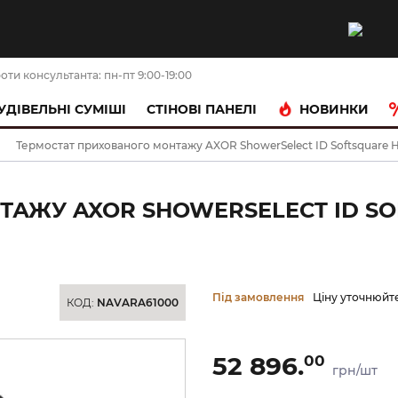
оти консультанта: пн-пт 9:00-19:00
НОВИНКИ
УДІВЕЛЬНІ СУМІШІ
CТІНОВІ ПАНЕЛІ
Термостат прихованого монтажу AXOR ShowerSelect ID Softsquare Hi
АЖУ AXOR SHOWERSELECT ID SO
Під замовлення
Ціну уточнюйт
КОД:
NAVARA61000
52 896.
00
грн/шт