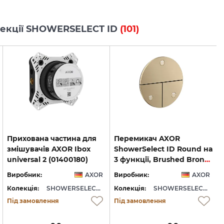
олекції SHOWERSELECT ID
(101)
Прихована частина для
Перемикач AXOR
змішувачів AXOR Ibox
ShowerSelect ID Round на
universal 2 (01400180)
3 функції, Brushed Bronze (36779140)
Виробник:
AXOR
Виробник:
AXOR
Колекція:
SHOWERSELECT ID
Колекція:
SHOWERSELECT ID
Під замовлення
Під замовлення