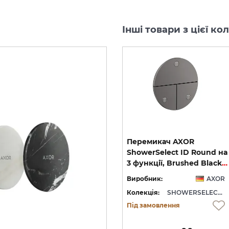
Інші товари з цієї к
Перемикач AXOR
Перемикач AXOR
ShowerSelect ID Square
ShowerSelect ID Round на
Softsquare на 3 функції, Polished Gold Optic (36781990)
на 3 функції, Brushed Black Chrome (36780340)
3 функції, Brushed Black Chrome (36779340)
OR
Виробник:
AXOR
Виробник:
AXOR
WERSELECT ID
Колекція:
SHOWERSELECT ID
Колекція:
SHOWERSELECT ID
Під замовлення
Під замовлення