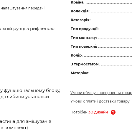
Країна:
з налаштування передачі 
Колекція:
Категорія:
льній ручці з рифленою
Тип продукції:
Тип монтажу:
Тип поверхні:
Колір:
З термостатом:
Матеріал:
,
у функціональному блоку,
Умови обміну і повернення това
ід глибини установки
Умови оплати і доставки товару
Потрібен
3D дизайн
астина для змішувачів
ь в комплект)