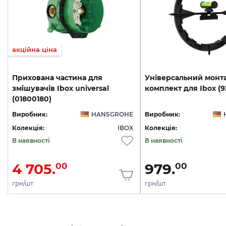
акційна ціна
Прихована частина для
Універсальний
монт
змішувачів Ibox universal
комплект
для
Ibox
(
(01800180)
Виробник:
HANSGROHE
Виробник:
Колекція:
IBOX
Колекція:
В наявності
В наявності
4 705.
979.
00
00
грн/шт
грн/шт