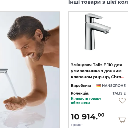
Інші товари з цієї ко
ий
Змішувач Talis E для
Змішувач Talis E 110 для
умивальника на 3 отвори,
умивальника з донним
Matt Black (71733670)
клапаном pup-up, Chrome (71710000)
HE
Виробник:
HANSGROHE
Виробник:
HANSGROHE
 E
Колекція:
TALIS E
Колекція:
TALIS E
Кількість товару
Кількість товару
обмежена
обмежена
27 621.
10 914.
00
00
грн/шт
грн/шт