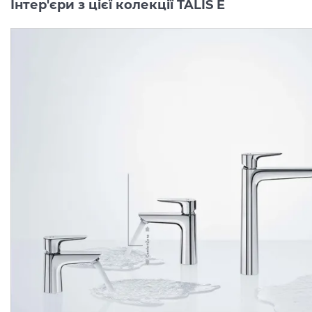
Інтер'єри з цієї колекції TALIS E
Змішувач Talis E
Змішувач Talis E врізн
прихованого монтажу
на край ванни 3 отвори
для душу, Chrome (71765000)
(71731000)
Виробник:
HANSGROHE
Виробник:
HANSGRO
Колекція:
TALIS E
Колекція:
TALIS
Кількість товару
В наявності
обмежена
9 864.
29 619.
00
00
грн/шт
грн/шт