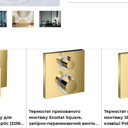
Термостат прихованого
Термостат
у для
монтажу Ecostat Square,
монтажу Sh
душу Polished Gold Optic (32565990)
запірно-перемикаючий вентиль, 2-ох режимний, Polished Gold Optic (15714990)