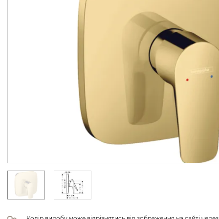
Колір виробу може відрізнятись від зображення на сайті чере