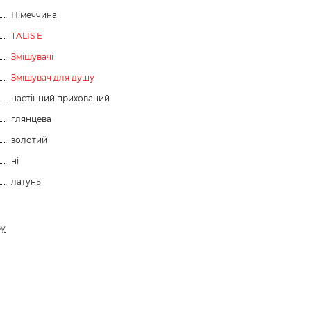
Німеччина
TALIS E
Змішувачі
Змішувач для душу
настінний прихований
глянцева
золотий
ні
латунь
ру