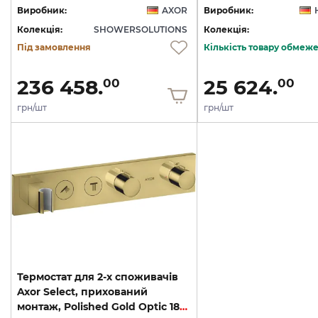
Виробник:
AXOR
Виробник:
Колекція:
SHOWERSOLUTIONS
Колекція:
Під замовлення
Кількість товару обмеж
236 458.
25 624.
00
00
грн/шт
грн/шт
Термостат для 2-х споживачів
Axor Select, прихований
монтаж, Polished Gold Optic 18355990