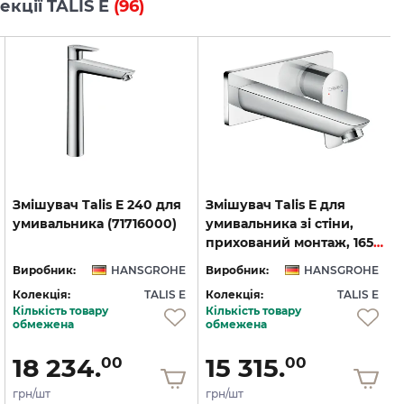
лекції TALIS E
(96)
Змішувач
Talis
E
240
для
Змішувач Talis E для
умивальника
(71716000)
умивальника зі стіни,
прихований монтаж, 165 мм, Chrome (71732000)
Виробник:
HANSGROHE
Виробник:
HANSGROHE
Колекція:
TALIS E
Колекція:
TALIS E
Кількість товару
Кількість товару
обмежена
обмежена
18 234.
15 315.
00
00
грн/шт
грн/шт