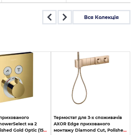
Вся Колекція
 прихованого
Термостат для 3-х споживачів
owerSelect на 2
AXOR Edge прихованого
клавіші Polished Gold Optic (15763990)
монтажу Diamond Cut, Polished Red Gold 46711300