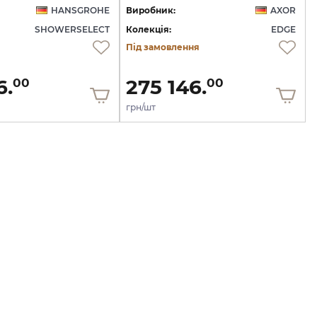
HANSGROHE
Виробник:
AXOR
SHOWERSELECT
Колекція:
EDGE
Під замовлення
6.
275 146.
00
00
грн/шт