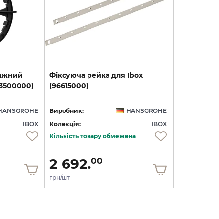
ажний
Фіксуюча
рейка
для
Ibox
93500000)
(96615000)
HANSGROHE
Виробник:
HANSGROHE
IBOX
Колекція:
IBOX
Кількість товару обмежена
2 692.
00
грн/шт