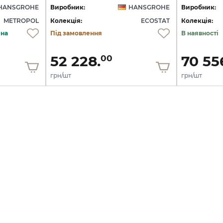
HANSGROHE
Виробник:
HANSGROHE
Виробник:
METROPOL
Колекція:
ECOSTAT
Колекція:
ена
Під замовлення
В наявності
52 228.
70 55
00
грн/шт
грн/шт