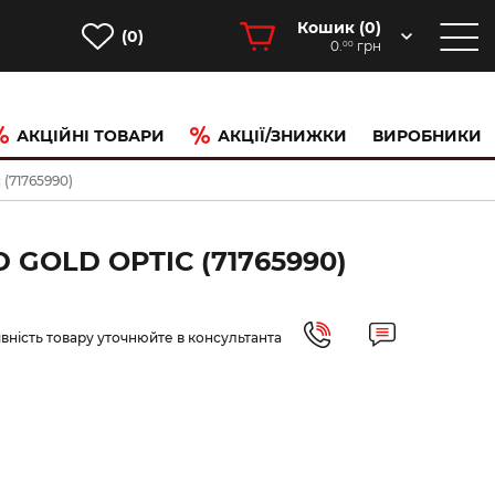
Кошик (
0
)
(0)
0.
грн
00
АКЦІЙНІ ТОВАРИ
АКЦІЇ/ЗНИЖКИ
ВИРОБНИКИ
 (71765990)
GOLD OPTIC (71765990)
вність товару уточнюйте в консультанта