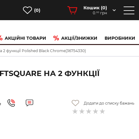
Кошик (
0
)
(0)
0.
грн
00
АКЦІЙНІ ТОВАРИ
АКЦІЇ/ЗНИЖКИ
ВИРОБНИКИ
 2 функціЇ Polished Black Chrome(36754330)
TSQUARE НА 2 ФУНКЦІЇ
Додати до списку бажань
е