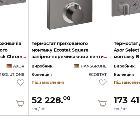
поживачів
Термостат прихованого
Термостат 
ого
монтажу Ecostat Square,
Axor Selec
монтажу Brushed Black Chrome 18357340
запірно-перемикаючий вентиль, 2-ох режимний, Brushed Black Chrome (15714340)
AXOR
Виробник:
HANSGROHE
Виробник:
SOLUTIONS
Колекція:
ECOSTAT
Колекція:
Під замовлення
Під замовле
52 228.
173 41
00
грн/шт
грн/шт