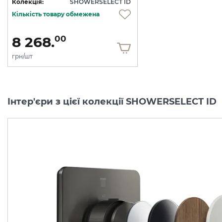
Колекція:
SHOWERSELECT ID
Кількість товару обмежена
8 268.
00
грн/шт
Інтер'єри з цієї колекції SHOWERSELECT ID
Перемикач AXOR
Перемикач AXOR
ShowerSelect ID
ShowerSelect ID