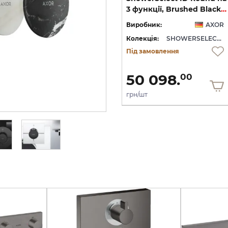
Softsquare на 3 функції, Polished Gold Optic (36781990)
на 3 функції, Brushed Black Chrome (36780340)
3 функції, Brushed Black Chrome (36779340)
OR
Виробник:
AXOR
Виробник:
AXOR
WERSELECT ID
Колекція:
SHOWERSELECT ID
Колекція:
SHOWERSELECT ID
Під замовлення
Під замовлення
50 098.
50 098.
00
00
грн/шт
грн/шт