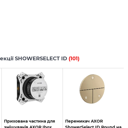
олекції SHOWERSELECT ID
(101)
Прихована частина для
Перемикач AXOR
змішувачів AXOR Ibox
ShowerSelect ID Round на