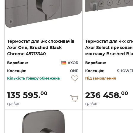
Термостат для 3-х споживачів
Термостат для 4-х с
Axor One, Brushed Black
Axor Select прихован
Chrome 45713340
Виробник:
AXOR
Виробник:
Колекція:
ONE
Колекція:
SHOWER
Кількість товару обмежена
Під замовлення
135 595.
236 458.
00
00
грн/шт
грн/шт