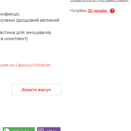
Потрібен
3D дизайн
інфекції,
мволами (дощовий великий
астина для змішувачів
ь в комплект)
are на 2 функціЇ Polished
Додати відгук