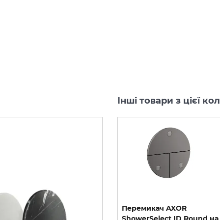
Інші товари з цієї к
Перемикач AXOR
Перемикач AXOR
ShowerSelect ID Square
ShowerSelect ID Round на