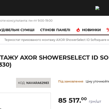
оти консультанта: пн-пт 9:00-19:00
НОВИНКИ
УДІВЕЛЬНІ СУМІШІ
CТІНОВІ ПАНЕЛІ
Термостат прихованого монтажу AXOR ShowerSelect ID Softsquare на
АЖУ AXOR SHOWERSELECT ID SOF
330)
Під замовлення
Ціну уточнюйт
КОД:
NAVARA62983
85 517.
00
грн/шт