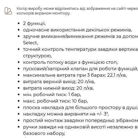
Колір виробу може відрізнятись від зображення на сайті чере
кольорів екраном монітору.
2 функції,
одночасне використання декількох режимів,
зручне вмикання/вимикання режимів за допом
Select,
точний контроль температури завдяки вертика
структурою,
контроль потоку води з функцією стоп,
пусковий/запірний клапан для роботи функцій,
максимальна витрата при 3 барах: 22,1 л/хв,
витрата верхній вихід: 20 л/хв,
витрата нижній вихід: 20 л/хв,
мін. робочий тиск: 1 бар,
макс. робочий тиск: 10 бар,
плоска накладка для більшого простору в душі
накладку можна вирівняти на +/- 3°,
простий монтаж завдяки попередньо зібраном
ручки завжди на однаковій висоті незалежно в
базового набору,