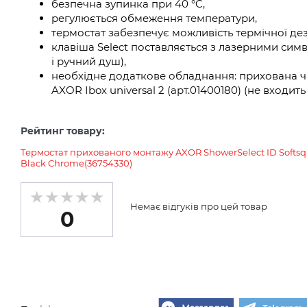
безпечна зупинка при 40 °C,
регулюється обмеження температури,
термостат забезпечує можливість термічної дез
клавіша Select поставляється з лазерними си
і ручний душ),
необхідне додаткове обладнання: прихована ч
AXOR Ibox universal 2 (арт.01400180) (не входит
Рейтинг товару:
Термостат прихованого монтажу AXOR ShowerSelect ID Softsqu
Black Chrome(36754330)
Немає відгуків про цей товар
0