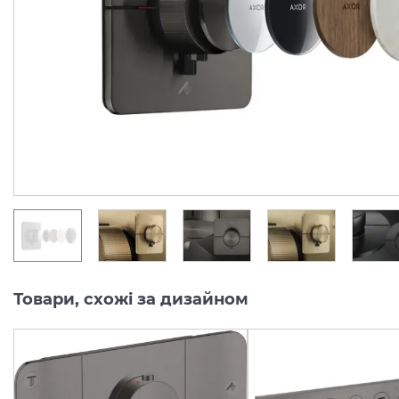
Softsquare на 3 функції, Matt Black (36781670)
Виробник:
AXOR
Виробник:
AX
Колекція:
SHOWERSELECT ID
Колекція:
SHO
Під замовлення
Під замовлення
46 759.
50 098.
00
00
грн/шт
грн/шт
Товари, схожі за дизайном