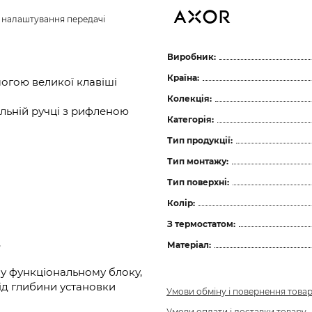
з налаштування передачі 
Виробник:
Країна:
огою великої клавіші
Колекція:
льній ручці з рифленою
Категорія:
Тип продукції:
Тип монтажу:
Тип поверхні:
Колір:
З термостатом:
,
Матеріал:
у функціональному блоку,
ід глибини установки
Умови обміну і повернення това
Умови оплати і доставки товару