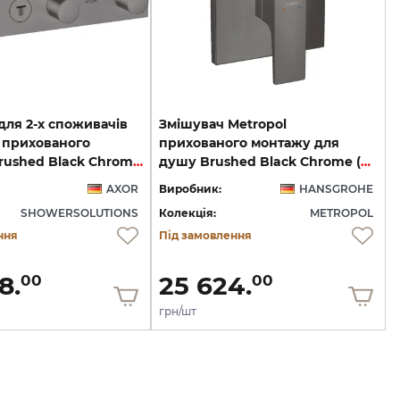
для 2-х споживачів
Змішувач Metropol
t прихованого
прихованого монтажу для
монтажу Brushed Black Chrome 18355340
душу Brushed Black Chrome (32565340)
AXOR
Виробник:
HANSGROHE
SHOWERSOLUTIONS
Колекція:
METROPOL
ння
Під замовлення
8.
25 624.
00
00
грн/шт