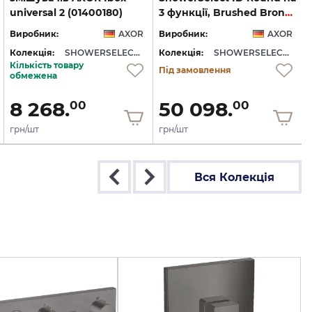
universal 2 (01400180)
3 функції, Brushed Bronze (36779140)
Виробник:
AXOR
Виробник:
AXOR
Колекція:
SHOWERSELECT ID
Колекція:
SHOWERSELECT ID
Кількість товару
Під замовлення
обмежена
8 268.
50 098.
00
00
грн/шт
грн/шт
Вся Колекція