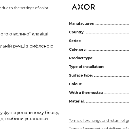
due to the settings of color 
Manufacturer:
Country:
огою великої клавіші
Series:
льній ручці з рифленою
Category:
Product type:
Type of installation:
Surface type:
Colour:
With a thermostat:
,
Material:
у функціональному блоку,
ід глибини установки
Terms of exchange and return of 
Terms of payment and delivery of