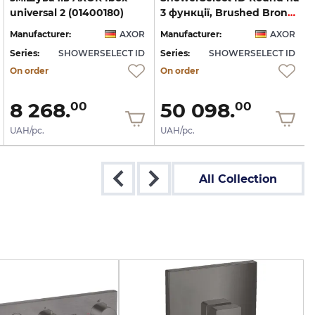
universal 2 (01400180)
3 функції, Brushed Bronze (36779140)
Manufacturer:
AXOR
Manufacturer:
AXOR
Series:
SHOWERSELECT ID
Series:
SHOWERSELECT ID
S
On order
On order
8 268.
50 098.
00
00
UAH/pc.
UAH/pc.
All Collection