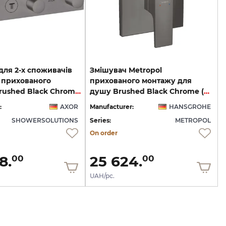
для 2-х споживачів
Змішувач Metropol
t прихованого
прихованого монтажу для
монтажу Brushed Black Chrome 18355340
душу Brushed Black Chrome (32565340)
:
AXOR
Manufacturer:
HANSGROHE
SHOWERSOLUTIONS
Series:
METROPOL
On order
8.
25 624.
00
00
UAH/pc.