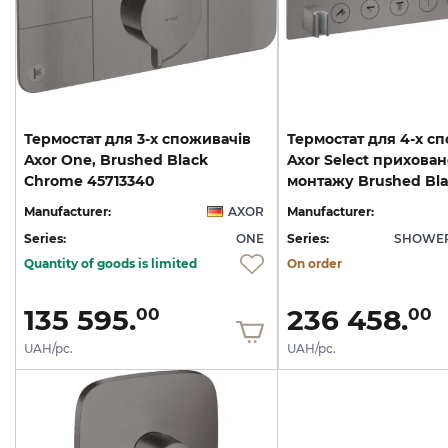
Термостат для 3-х споживачів
Термостат для 4-х с
Axor One, Brushed Black
Axor Select прихован
Chrome 45713340
Manufacturer:
AXOR
Manufacturer:
Series:
ONE
Series:
SHOWER
Quantity of goods is limited
On order
135 595.
236 458.
00
00
UAH/pc.
UAH/pc.