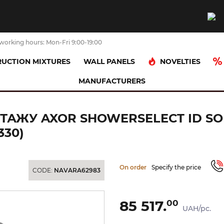
working hours: Mon-Fri 9:00-19:00
NOVELTIES
UCTION MIXTURES
WALL PANELS
MANUFACTURERS
стат прихованого монтажу AXOR ShowerSelect ID Softsquare на 2 функц
АЖУ AXOR SHOWERSELECT ID SOF
330)
On order
Specify the price
CODE:
NAVARA62983
85 517.
00
UAH/pc.