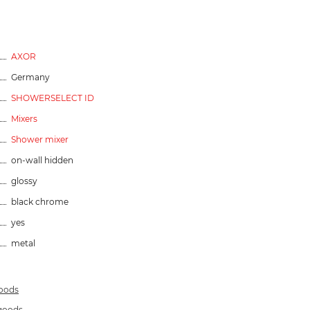
AXOR
Germany
SHOWERSELECT ID
Mixers
Shower mixer
on-wall hidden
glossy
black chrome
yes
metal
goods
 goods