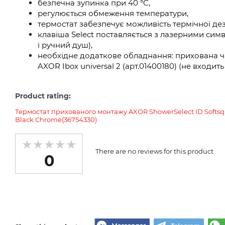
безпечна зупинка при 40 °C,
регулюється обмеження температури,
термостат забезпечує можливість термічної дез
клавіша Select поставляється з лазерними си
і ручний душ),
необхідне додаткове обладнання: прихована ч
AXOR Ibox universal 2 (арт.01400180) (не входит
Product rating:
Термостат прихованого монтажу AXOR ShowerSelect ID Softsqu
Black Chrome(36754330)
There are no reviews for this product
0