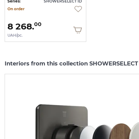
Series:
SHOWERSELECT ID
On order
8 268.
00
UAH/pc.
Interiors from this collection SHOWERSELECT
Перемикач AXOR
Перемикач AXOR
ShowerSelect ID
ShowerSelect ID