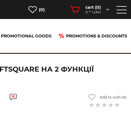
cart (
0
)
(0)
0.
UAH
00
PROMOTIONAL GOODS
PROMOTIONS & DISCOUNTS
іЇ Polished Black Chrome(36754330)
TSQUARE НА 2 ФУНКЦІЇ
Add to wish list