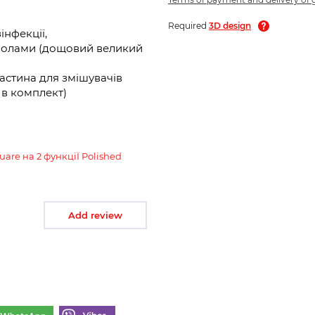
Required
3D design
інфекції,
мволами (дощовий великий
астина для змішувачів
ь в комплект)
are на 2 функціЇ Polished
Add review