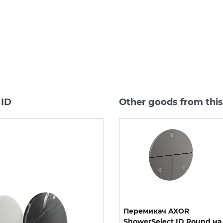
 ID
Other goods from thi
Перемикач AXOR
Перемикач AXOR
ShowerSelect ID Square
ShowerSelect ID Round на