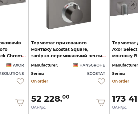
поживачів
Термостат прихованого
Термостат 
ого
монтажу Ecostat Square,
Axor Selec
монтажу Brushed Black Chrome 18357340
запірно-перемикаючий вентиль, 2-ох режимний, Brushed Black Chrome (15714340)
AXOR
Manufacturer:
HANSGROHE
Manufacturer
SOLUTIONS
Series:
ECOSTAT
Series:
On order
On order
52 228.
173 41
00
UAH/pc.
UAH/pc.