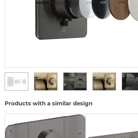
Softsquare на 3 функції, Matt Black (36781670)
Manufacturer:
AXOR
Manufacturer:
AX
Series:
SHOWERSELECT ID
Series:
SHOWERSELECT 
On order
On order
46 759.
50 098.
00
00
UAH/pc.
UAH/pc.
Products with a similar design