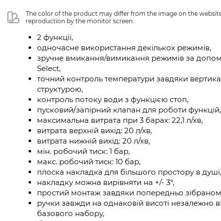
The color of the product may differ from the image on the website 
reproduction by the monitor screen.
2 функції,
одночасне використання декількох режимів,
зручне вмикання/вимикання режимів за допом
Select,
точний контроль температури завдяки вертика
структурою,
контроль потоку води з функцією стоп,
пусковий/запірний клапан для роботи функцій,
максимальна витрата при 3 барах: 22,1 л/хв,
витрата верхній вихід: 20 л/хв,
витрата нижній вихід: 20 л/хв,
мін. робочий тиск: 1 бар,
макс. робочий тиск: 10 бар,
плоска накладка для більшого простору в душі
накладку можна вирівняти на +/- 3°,
простий монтаж завдяки попередньо зібраном
ручки завжди на однаковій висоті незалежно в
базового набору,