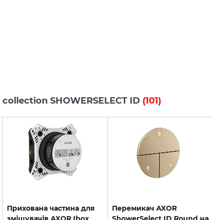
s collection SHOWERSELECT ID
(101)
Прихована частина для
Перемикач AXOR
змішувачів AXOR Ibox
ShowerSelect ID Round на