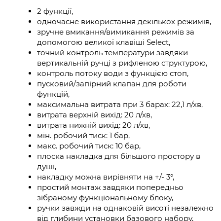
2 функції,
одночасне використання декількох режимів,
зручне вмикання/вимикання режимів за
допомогою великої клавіші Select,
точний контроль температури завдяки
вертикальній ручці з рифленою структурою,
контроль потоку води з функцією стоп,
пусковий/запірний клапан для роботи
функцій,
максимальна витрата при 3 барах: 22,1 л/хв,
витрата верхній вихід: 20 л/хв,
витрата нижній вихід: 20 л/хв,
мін. робочий тиск: 1 бар,
макс. робочий тиск: 10 бар,
плоска накладка для більшого простору в
душі,
накладку можна вирівняти на +/- 3°,
простий монтаж завдяки попередньо
зібраному функціональному блоку,
ручки завжди на однаковій висоті незалежно
від глибини установки базового набору,