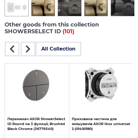
Other goods from this collection
SHOWERSELECT ID
(101)
All Collection
t
Перемикач
AXOR
ShowerSelect
Прихована
частина
для
d
ID
Round
на
3
функції,
Brushed
змішувачів
AXOR
Ibox
universal
Black
Chrome
(36779340)
2
(01400180)