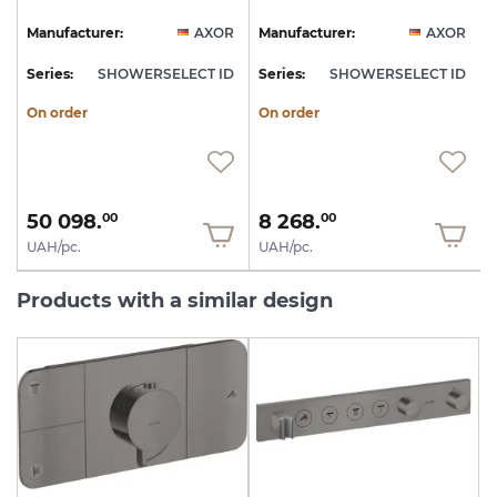
R
Manufacturer:
AXOR
Manufacturer:
AXOR
D
Series:
SHOWERSELECT ID
Series:
SHOWERSELECT ID
S
On order
On order
50 098.
8 268.
00
00
UAH/pc.
UAH/pc.
Products with a similar design