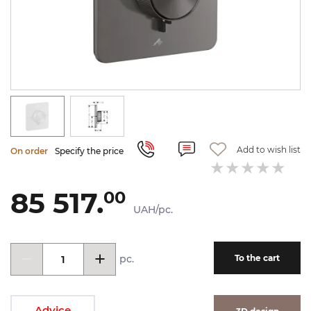
Add to wish list
On order
Specify the price
85 517.
00
UAH/pc.
pc.
To the cart
Advice