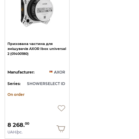
Прихована
частина
для
змішувачів
AXOR
Ibox
universal
2
(01400180)
Manufacturer:
AXOR
Series:
SHOWERSELECT ID
On order
8 268.
00
UAH/pc.