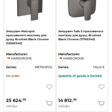
Змішувач
Metropol
Змішувач
Talis
E
прихованого
прихованого
монтажу
для
монтажу
для
душу,
Brushed
душу
Brushed
Black
Chrome
Black
Chrome
(71765340)
(32565340)
Manufacturer:
Manufacturer:
HANSGROHE
HANSGROHE
Series:
METROPOL
Series:
TALIS E
On order
Quantity of goods is limited
25 624.
14 812.
00
00
UAH/pc.
UAH/pc.