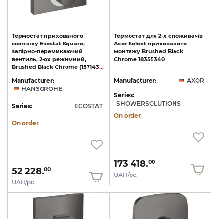
Термостат прихованого
Термостат
для
2-х
споживачів
монтажу Ecostat Square,
Axor
Select
прихованого
запірно-перемикаючий
монтажу
Brushed
Black
вентиль, 2-ох режимний,
Chrome
18355340
Brushed Black Chrome (15714340)
Manufacturer:
Manufacturer:
AXOR
HANSGROHE
Series:
SHOWERSOLUTIONS
Series:
ECOSTAT
On order
On order
173 418.
00
52 228.
00
UAH/pc.
UAH/pc.