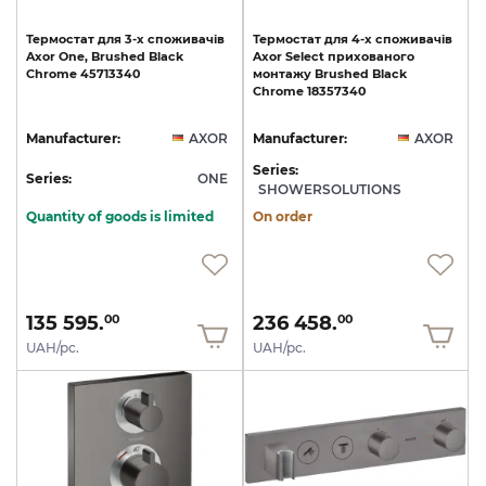
Термостат
для
3-х
споживачів
Термостат
для
4-х
споживачів
Axor
One,
Brushed
Black
Axor
Select
прихованого
Chrome
45713340
монтажу
Brushed
Black
Chrome
18357340
Manufacturer:
AXOR
Manufacturer:
AXOR
Series:
Series:
ONE
SHOWERSOLUTIONS
Quantity of goods is limited
On order
135 595.
236 458.
00
00
UAH/pc.
UAH/pc.