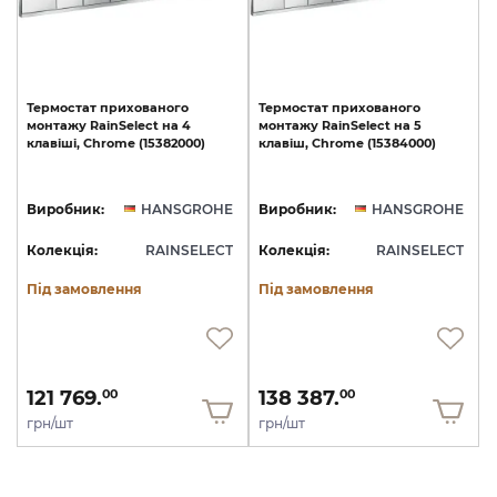
Термостат
прихованого
Термостат
прихованого
монтажу
RainSelect
на
4
монтажу
RainSelect
на
5
клавіші,
Chrome
(15382000)
клавіш,
Chrome
(15384000)
Виробник:
HANSGROHE
Виробник:
HANSGROHE
Колекція:
RAINSELECT
Колекція:
RAINSELECT
Під замовлення
Під замовлення
121 769.
138 387.
00
00
грн/шт
грн/шт