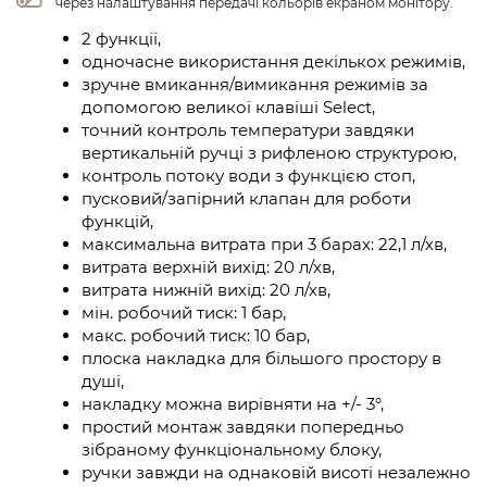
через налаштування передачі кольорів екраном монітору.
2 функції,
одночасне використання декількох режимів,
зручне вмикання/вимикання режимів за
допомогою великої клавіші Select,
точний контроль температури завдяки
вертикальній ручці з рифленою структурою,
контроль потоку води з функцією стоп,
пусковий/запірний клапан для роботи
функцій,
максимальна витрата при 3 барах: 22,1 л/хв,
витрата верхній вихід: 20 л/хв,
витрата нижній вихід: 20 л/хв,
мін. робочий тиск: 1 бар,
макс. робочий тиск: 10 бар,
плоска накладка для більшого простору в
душі,
накладку можна вирівняти на +/- 3°,
простий монтаж завдяки попередньо
зібраному функціональному блоку,
ручки завжди на однаковій висоті незалежно