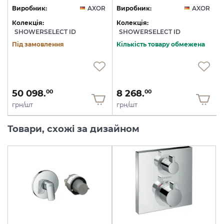
R
Виробник:
AXOR
Виробник:
AXOR
Колекція:
Колекція:
SHOWERSELECT ID
SHOWERSELECT ID
Під замовлення
Кількість товару обмежена
50 098.
8 268.
00
00
грн/шт
грн/шт
Товари, схожі за дизайном