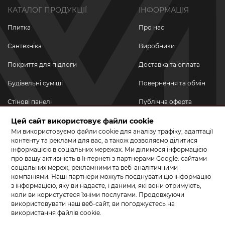
КАТАЛОГ ПРОДУКЦІЇ
ІНФОРМАЦІЯ
Плитка
Про нас
Сантехніка
Виробники
Покриття для підлоги
Доставка та оплата
Будівельні суміші
Повернення та обмін
Стінові панелі
Публічна оферта
Новинки
Цей сайт використовує файли cookie
Політика
конфіденційності
Ми використовуємо файли cookie для аналізу трафіку, адаптації
Акційні товари
контенту та реклами для вас, а також дозволяємо ділитися
інформацією в соціальних мережах. Ми ділимося інформацією
Акції/Знижки
про вашу активність в Інтернеті з партнерами Google: сайтами
соціальних мереж, рекламними та веб-аналітичними
ПРИЄДНУЙТЕСЬ ДО НАС У СОЦМЕРЕЖАХ
компаніями. Наші партнери можуть поєднувати цю інформацію
з інформацією, яку ви надаєте, і даними, які вони отримують,
коли ви користуєтеся їхніми послугами. Продовжуючи
використовувати наш веб-сайт, ви погоджуєтесь на
використання файлів cookie.