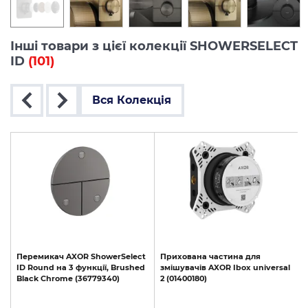
Інші товари з цієї колекції SHOWERSELECT
ID
(101)
Вся Колекція
t
Перемикач
AXOR
ShowerSelect
Прихована
частина
для
d
ID
Round
на
3
функції,
Brushed
змішувачів
AXOR
Ibox
universal
Black
Chrome
(36779340)
2
(01400180)