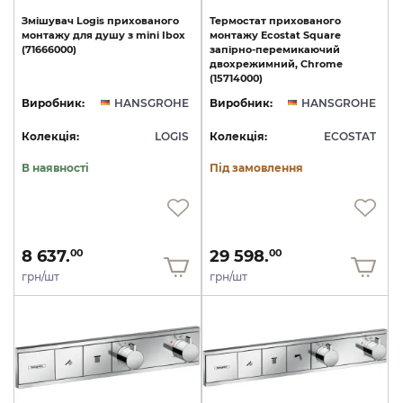
Змішувач
Logis
прихованого
Термостат прихованого
монтажу
для
душу
з
mini
Ibox
монтажу Ecostat Square
(71666000)
запірно-перемикаючий
двохрежимний, Chrome
(15714000)
Виробник:
HANSGROHE
Виробник:
HANSGROHE
Колекція:
LOGIS
Колекція:
ECOSTAT
В наявності
Під замовлення
8 637.
29 598.
00
00
грн/шт
грн/шт