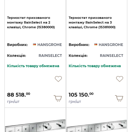
Термостат
прихованого
Термостат
прихованого
монтажу
RainSelect
на
2
монтажу
RainSelect
на
3
клавіші,
Chrome
(15380000)
клавіші,
Chrome
(15381000)
Виробник:
HANSGROHE
Виробник:
HANSGROHE
Колекція:
RAINSELECT
Колекція:
RAINSELECT
Кількість товару обмежена
Кількість товару обмежена
88 518.
105 150.
00
00
грн/шт
грн/шт