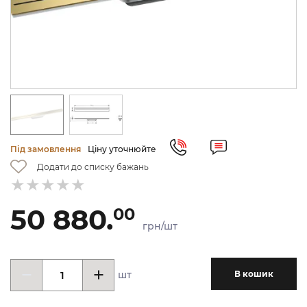
Під замовлення
Ціну уточнюйте
Додати до списку бажань
50 880.
00
грн/шт
шт
В кошик