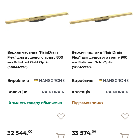
Верхня
частина
"RainDrain
Верхня
частина
"RainDrain
Flex"
для
душового
трапу
800
Flex"
для
душового
трапу
900
мм
Polished
Gold
Optic
мм
Polished
Gold
Optic
(56044990)
(56045990)
Виробник:
HANSGROHE
Виробник:
HANSGROHE
Колекція:
RAINDRAIN
Колекція:
RAINDRAIN
Кількість товару обмежена
Під замовлення
32 544.
33 574.
00
00