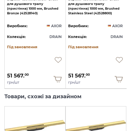
для
душового
трапу
для
душового
трапу
(пристінна)
1000
мм,
Brushed
(пристінна)
1000
мм,
Brushed
Bronze
(42528140)
Stainless
Steel
(42528800)
R
Виробник:
AXOR
Виробник:
AXOR
N
Колекція:
DRAIN
Колекція:
DRAIN
Під замовлення
Під замовлення
51 567.
51 567.
00
00
грн/шт
грн/шт
Товари, схожі за дизайном