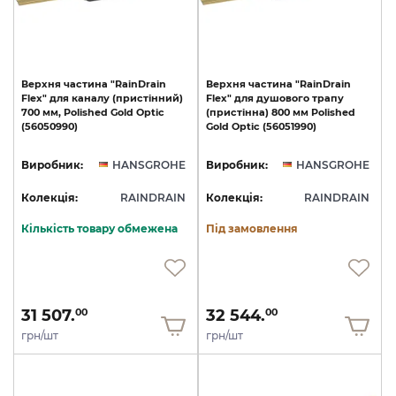
Верхня
частина
"RainDrain
Верхня
частина
"RainDrain
Flex"
для
каналу
(пристінний)
Flex"
для
душового
трапу
700
мм,
Polished
Gold
Optic
(пристінна)
800
мм
Polished
(56050990)
Gold
Optic
(56051990)
Виробник:
HANSGROHE
Виробник:
HANSGROHE
Колекція:
RAINDRAIN
Колекція:
RAINDRAIN
Кількість товару обмежена
Під замовлення
31 507.
32 544.
00
00
грн/шт
грн/шт