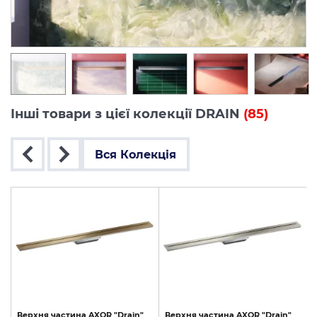
Інші товари з цієї колекції DRAIN
(85)
Вся Колекція
Верхня
частина
AXOR
"Drain"
Верхня
частина
AXOR
"Drain"