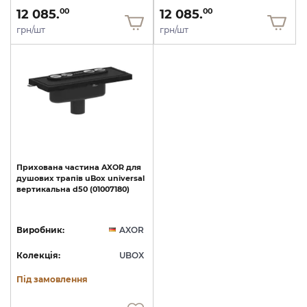
12 085.
12 085.
00
00
грн/шт
грн/шт
Прихована
частина
AXOR
для
душових
трапів
uBox
universal
вертикальна
d50
(01007180)
Виробник:
AXOR
Колекція:
UBOX
Під замовлення