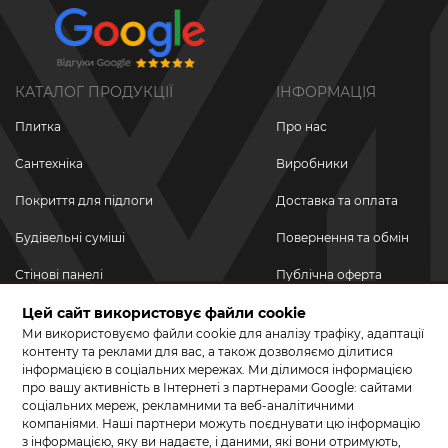
КАТАЛОГ ПРОДУКЦІЇ
ІНФОРМАЦІЯ
Плитка
Про нас
Сантехніка
Виробники
Покриття для підлоги
Доставка та оплата
Будівельні суміші
Повернення та обмін
Стінові панелі
Публічна оферта
Цей сайт використовує файли cookie
Новинки
Політика
конфіденційності
Ми використовуємо файли cookie для аналізу трафіку, адаптації
Акційні товари
контенту та реклами для вас, а також дозволяємо ділитися
інформацією в соціальних мережах. Ми ділимося інформацією
Акції/Знижки
про вашу активність в Інтернеті з партнерами Google: сайтами
соціальних мереж, рекламними та веб-аналітичними
ПРИЄДНУЙТЕСЬ ДО НАС У СОЦМЕРЕЖАХ
компаніями. Наші партнери можуть поєднувати цю інформацію
з інформацією, яку ви надаєте, і даними, які вони отримують,