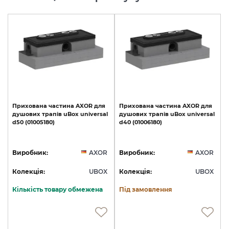
Прихована
частина
AXOR
для
Прихована
частина
AXOR
для
душових
трапів
uBox
universal
душових
трапів
uBox
universal
d50
(01005180)
d40
(01006180)
Виробник:
AXOR
Виробник:
AXOR
Колекція:
UBOX
Колекція:
UBOX
Кількість товару обмежена
Під замовлення