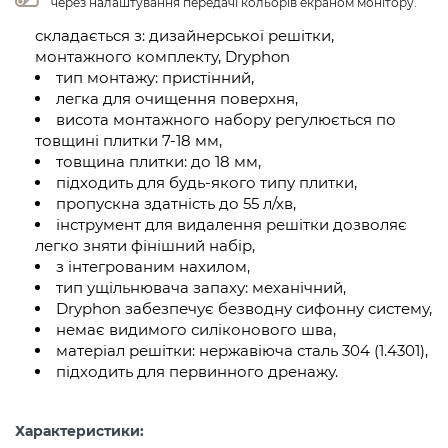
через налаштування передачі кольорів екраном монітору.
складається з: дизайнерської решітки,
монтажного комплекту, Dryphon
тип монтажу: пристінний,
легка для очищення поверхня,
висота монтажного набору регулюється по
товщині плитки 7-18 мм,
товщина плитки: до 18 мм,
підходить для будь-якого типу плитки,
пропускна здатність до 55 л/хв,
інструмент для видалення решітки дозволяє
легко зняти фінішний набір,
з інтегрованим нахилом,
тип ущільнювача запаху: механічний,
Dryphon забезпечує безводну сифонну систему,
немає видимого силіконового шва,
матеріал решітки: нержавіюча сталь 304 (1.4301),
підходить для первинного дренажу.
Характеристики: