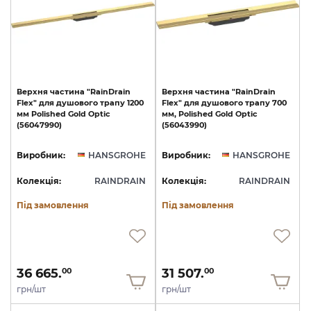
Верхня
частина
"RainDrain
Верхня
частина
"RainDrain
Flex"
для
душового
трапу
1200
Flex"
для
душового
трапу
700
мм
Polished
Gold
Optic
мм,
Polished
Gold
Optic
(56047990)
(56043990)
Виробник:
HANSGROHE
Виробник:
HANSGROHE
Колекція:
RAINDRAIN
Колекція:
RAINDRAIN
Під замовлення
Під замовлення
36 665.
31 507.
00
00
грн/шт
грн/шт