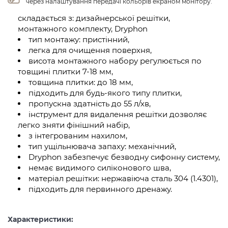
через налаштування передачі кольорів екраном монітору.
складається з: дизайнерської решітки,
монтажного комплекту, Dryphon
тип монтажу: пристінний,
легка для очищення поверхня,
висота монтажного набору регулюється по
товщині плитки 7-18 мм,
товщина плитки: до 18 мм,
підходить для будь-якого типу плитки,
пропускна здатність до 55 л/хв,
інструмент для видалення решітки дозволяє
легко зняти фінішний набір,
з інтегрованим нахилом,
тип ущільнювача запаху: механічний,
Dryphon забезпечує безводну сифонну систему,
немає видимого силіконового шва,
матеріал решітки: нержавіюча сталь 304 (1.4301),
підходить для первинного дренажу.
Характеристики: