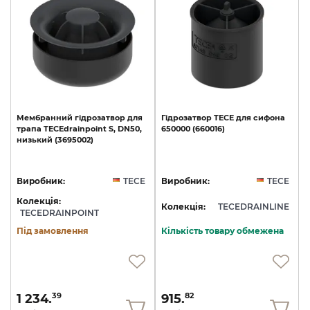
Мембранний
гідрозатвор
для
Гідрозатвор
TECE
для
сифона
трапа
TECEdrainpoint
S,
DN50,
650000
(660016)
низький
(3695002)
Виробник:
TECE
Виробник:
TECE
Колекція:
Колекція:
TECEDRAINLINE
TECEDRAINPOINT
Під замовлення
Кількість товару обмежена
1 234.
915.
39
82