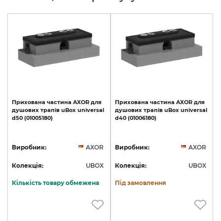
Прихована
частина
AXOR
для
Прихована
частина
AXOR
для
душових
трапів
uBox
universal
душових
трапів
uBox
universal
d50
(01005180)
d40
(01006180)
Виробник:
AXOR
Виробник:
AXOR
Колекція:
UBOX
Колекція:
UBOX
Кількість товару обмежена
Під замовлення