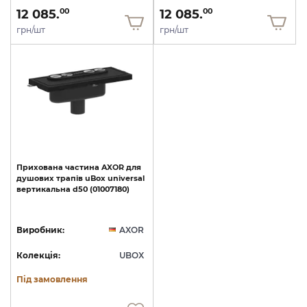
12 085.
12 085.
00
00
грн/шт
грн/шт
Прихована
частина
AXOR
для
душових
трапів
uBox
universal
вертикальна
d50
(01007180)
Виробник:
AXOR
Колекція:
UBOX
Під замовлення