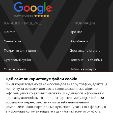
КАТАЛОГ ПРОДУКЦІЇ
ІНФОРМАЦІЯ
Плитка
Про нас
Сантехніка
Виробники
Покриття для підлоги
Доставка та оплата
Будівельні суміші
Повернення та обмін
Стінові панелі
Публічна оферта
Цей сайт використовує файли cookie
Новинки
Політика
конфіденційності
Ми використовуємо файли cookie для аналізу трафіку, адаптації
Акційні товари
контенту та реклами для вас, а також дозволяємо ділитися
інформацією в соціальних мережах. Ми ділимося інформацією
Акції/Знижки
про вашу активність в Інтернеті з партнерами Google: сайтами
соціальних мереж, рекламними та веб-аналітичними
ПРИЄДНУЙТЕСЬ ДО НАС У СОЦМЕРЕЖАХ
компаніями. Наші партнери можуть поєднувати цю інформацію
з інформацією, яку ви надаєте, і даними, які вони отримують,