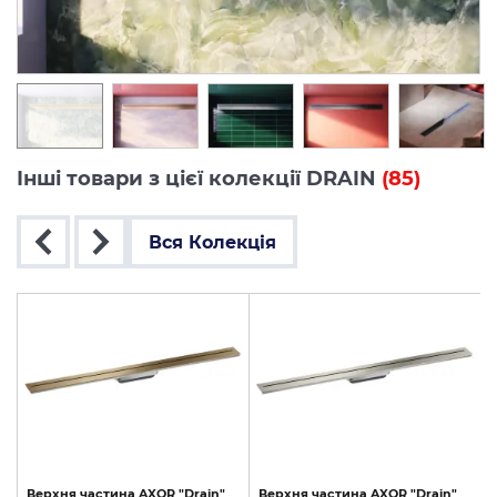
Інші товари з цієї колекції DRAIN
(85)
Вся Колекція
Верхня
частина
AXOR
"Drain"
Верхня
частина
AXOR
"Drain"