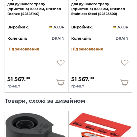
для
душового
трапу
для
душового
трапу
(пристінна)
1000
мм,
Brushed
(пристінна)
1000
мм,
Brushed
Bronze
(42528140)
Stainless
Steel
(42528800)
R
Виробник:
AXOR
Виробник:
AXOR
N
Колекція:
DRAIN
Колекція:
DRAIN
Під замовлення
Під замовлення
51 567.
51 567.
00
00
грн/шт
грн/шт
Товари, схожі за дизайном