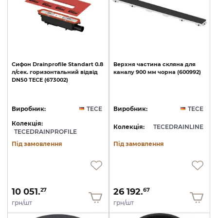
Cифон
Drainprofile
Standart
0.8
Верхня
частина
скляна
для
л/сек.
горизонтальний
відвід
каналу
900
мм
чорна
(600992)
DN50
TECE
(673002)
Виробник:
TECE
Виробник:
TECE
Колекція:
Колекція:
TECEDRAINLINE
TECEDRAINPROFILE
Під замовлення
Під замовлення
10 051.
26 192.
27
67
грн/шт
грн/шт