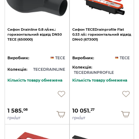
Cифон
Drainline
0.8
л/сек.:
Cифон
TECEDrainprofile
Flat
горизонтальний
відвід
DN50
0.53
л/с:
горизонтальний
відвід
TECE
(650000)
DN40
(673001)
Виробник:
TECE
Виробник:
TECE
Колекція:
Колекція:
TECEDRAINLINE
TECEDRAINPROFILE
Кількість товару обмежена
Кількість товару обмежена
1 585.
10 051.
08
27
грн/шт
грн/шт