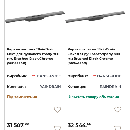
Верхня
частина
"RainDrain
Верхня
частина
"RainDrain
Flex"
для
душового
трапу
700
Flex"
для
душового
трапу
800
мм,
Brushed
Black
Chrome
мм
Brushed
Black
Chrome
(56043340)
(56044340)
Виробник:
HANSGROHE
Виробник:
HANSGROHE
Колекція:
RAINDRAIN
Колекція:
RAINDRAIN
Під замовлення
Кількість товару обмежена
31 507.
32 544.
00
00