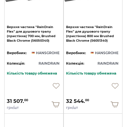
Верхня
частина
"RainDrain
Верхня
частина
"RainDrain
Flex"
для
душового
трапу
Flex"
для
душового
трапу
(пристінна)
700
мм,
Brushed
(пристінна)
800
мм
Brushed
Black
Chrome
(56050340)
Black
Chrome
(56051340)
Виробник:
HANSGROHE
Виробник:
HANSGROHE
Колекція:
RAINDRAIN
Колекція:
RAINDRAIN
Кількість товару обмежена
Кількість товару обмежена
31 507.
32 544.
00
00
грн/шт
грн/шт