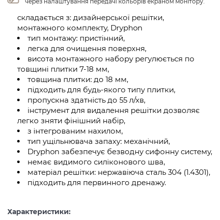
через налаштування передачі кольорів екраном монітору.
складається з: дизайнерської решітки,
монтажного комплекту, Dryphon
тип монтажу: пристінний,
легка для очищення поверхня,
висота монтажного набору регулюється по
товщині плитки 7-18 мм,
товщина плитки: до 18 мм,
підходить для будь-якого типу плитки,
пропускна здатність до 55 л/хв,
інструмент для видалення решітки дозволяє
легко зняти фінішний набір,
з інтегрованим нахилом,
тип ущільнювача запаху: механічний,
Dryphon забезпечує безводну сифонну систему,
немає видимого силіконового шва,
матеріал решітки: нержавіюча сталь 304 (1.4301),
підходить для первинного дренажу.
Характеристики: