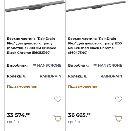
Верхня
частина
"RainDrain
Верхня
частина
"RainDrain
Flex"
для
душового
трапу
Flex"
для
душового
трапу
1200
(пристінна)
900
мм
Brushed
мм
Brushed
Black
Chrome
Black
Chrome
(56052340)
(56047340)
Виробник:
HANSGROHE
Виробник:
HANSGROHE
Колекція:
RAINDRAIN
Колекція:
RAINDRAIN
Під замовлення
Під замовлення
33 574.
36 665.
00
00
грн/шт
грн/шт