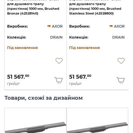
для
душового
трапу
для
душового
трапу
(пристінна)
1000
мм,
Brushed
(пристінна)
1000
мм,
Brushed
Bronze
(42528140)
Stainless
Steel
(42528800)
R
Виробник:
AXOR
Виробник:
AXOR
N
Колекція:
DRAIN
Колекція:
DRAIN
Під замовлення
Під замовлення
51 567.
51 567.
00
00
грн/шт
грн/шт
Товари, схожі за дизайном