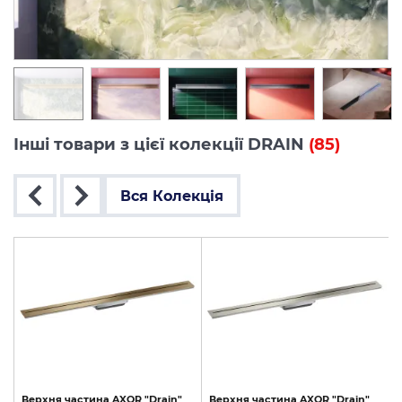
Інші товари з цієї колекції DRAIN
(85)
Вся Колекція
Верхня
частина
AXOR
"Drain"
Верхня
частина
AXOR
"Drain"