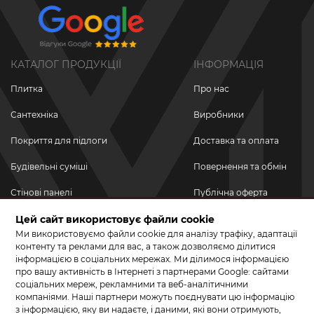
КАТАЛОГ ПРОДУКЦІЇ
ІНФОРМАЦІЯ
Плитка
Про нас
Сантехніка
Виробники
Покриття для підлоги
Доставка та оплата
Будівельні суміші
Повернення та обмін
Стінові панелі
Публічна оферта
Цей сайт використовує файли cookie
Новинки
Політика
конфіденційності
Ми використовуємо файли cookie для аналізу трафіку, адаптації
Акційні товари
контенту та реклами для вас, а також дозволяємо ділитися
інформацією в соціальних мережах. Ми ділимося інформацією
Акції/Знижки
про вашу активність в Інтернеті з партнерами Google: сайтами
соціальних мереж, рекламними та веб-аналітичними
ПРИЄДНУЙТЕСЬ ДО НАС У СОЦМЕРЕЖАХ
компаніями. Наші партнери можуть поєднувати цю інформацію
з інформацією, яку ви надаєте, і даними, які вони отримують,