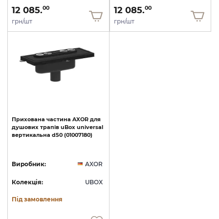
12 085.
12 085.
00
00
грн/шт
грн/шт
Прихована
частина
AXOR
для
душових
трапів
uBox
universal
вертикальна
d50
(01007180)
Виробник:
AXOR
Колекція:
UBOX
Під замовлення