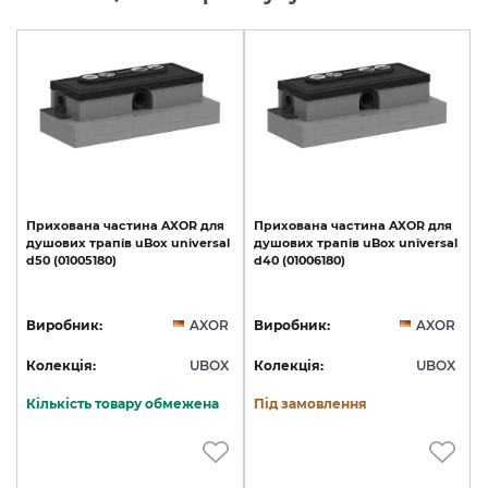
Прихована
частина
AXOR
для
Прихована
частина
AXOR
для
душових
трапів
uBox
universal
душових
трапів
uBox
universal
d50
(01005180)
d40
(01006180)
Виробник:
AXOR
Виробник:
AXOR
Колекція:
UBOX
Колекція:
UBOX
Кількість товару обмежена
Під замовлення