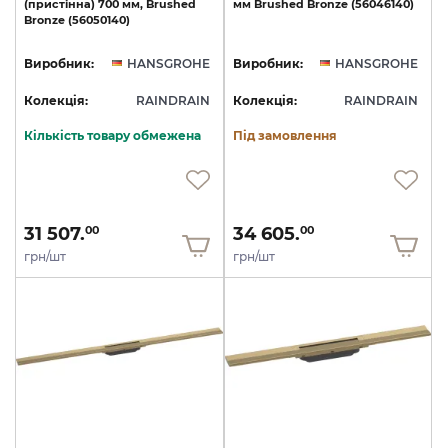
(пристінна)
700
мм,
Brushed
мм
Brushed
Bronze
(56046140)
Bronze
(56050140)
Виробник:
HANSGROHE
Виробник:
HANSGROHE
Колекція:
RAINDRAIN
Колекція:
RAINDRAIN
Кількість товару обмежена
Під замовлення
31 507.
34 605.
00
00
грн/шт
грн/шт