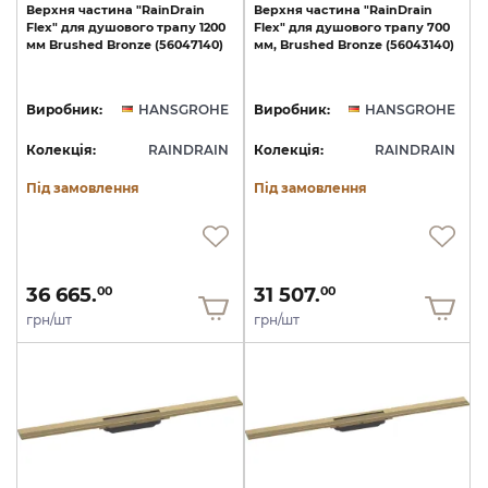
Верхня
частина
"RainDrain
Верхня
частина
"RainDrain
Flex"
для
душового
трапу
1200
Flex"
для
душового
трапу
700
мм
Brushed
Bronze
(56047140)
мм,
Brushed
Bronze
(56043140)
Виробник:
HANSGROHE
Виробник:
HANSGROHE
Колекція:
RAINDRAIN
Колекція:
RAINDRAIN
Під замовлення
Під замовлення
36 665.
31 507.
00
00
грн/шт
грн/шт