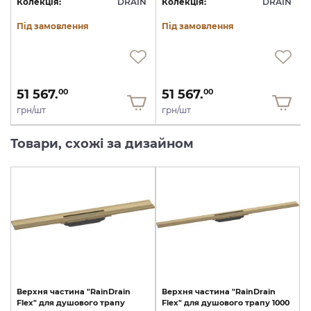
N
Колекція:
DRAIN
Колекція:
DRAIN
Під замовлення
Під замовлення
51 567.
51 567.
00
00
грн/шт
грн/шт
Товари, схожі за дизайном
Верхня
частина
"RainDrain
Верхня
частина
"RainDrain
Flex"
для
душового
трапу
Flex"
для
душового
трапу
1000