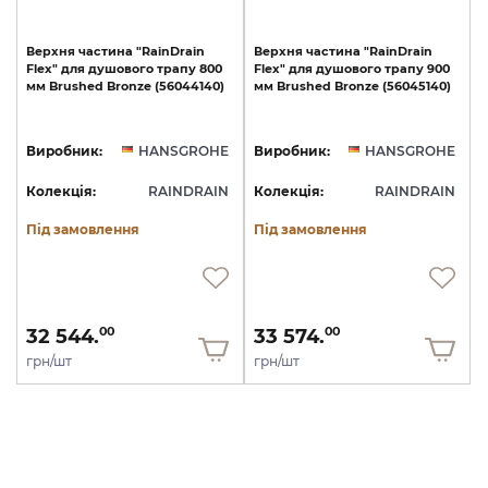
Верхня
частина
"RainDrain
Верхня
частина
"RainDrain
Flex"
для
душового
трапу
800
Flex"
для
душового
трапу
900
мм
Brushed
Bronze
(56044140)
мм
Brushed
Bronze
(56045140)
Виробник:
HANSGROHE
Виробник:
HANSGROHE
Колекція:
RAINDRAIN
Колекція:
RAINDRAIN
Під замовлення
Під замовлення
32 544.
33 574.
00
00
грн/шт
грн/шт