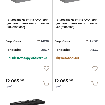
Прихована
частина
AXOR
для
Прихована
частина
AXOR
для
душових
трапів
uBox
universal
душових
трапів
uBox
universal
d50
(01005180)
d40
(01006180)
Виробник:
AXOR
Виробник:
AXOR
Колекція:
UBOX
Колекція:
UBOX
Кількість товару обмежена
Під замовлення
12 085.
12 085.
00
00
грн/шт
грн/шт