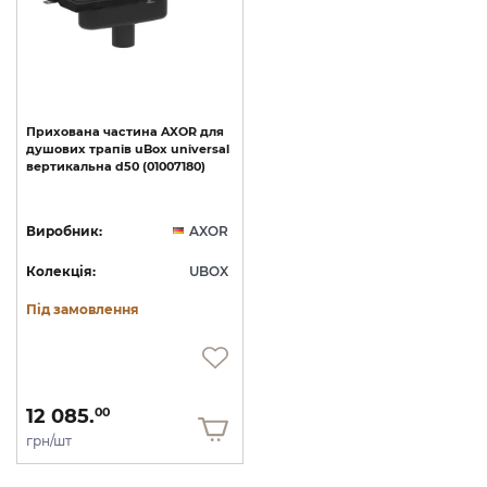
Прихована
частина
AXOR
для
душових
трапів
uBox
universal
вертикальна
d50
(01007180)
Виробник:
AXOR
Колекція:
UBOX
Під замовлення
12 085.
00
грн/шт