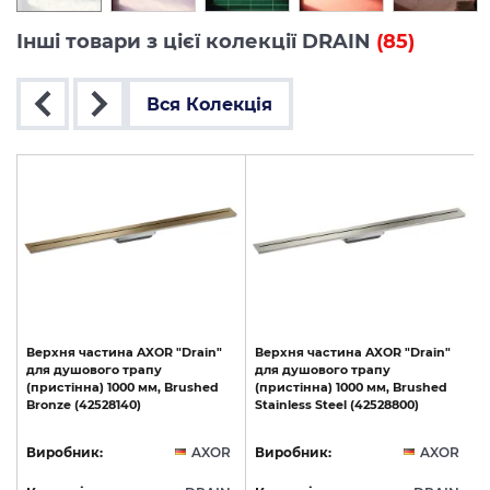
Інші товари з цієї колекції DRAIN
(85)
Вся Колекція
Верхня
частина
AXOR
"Drain"
Верхня
частина
AXOR
"Drain"
для
душового
трапу
для
душового
трапу
(пристінна)
1000
мм,
Brushed
(пристінна)
1000
мм,
Brushed
Bronze
(42528140)
Stainless
Steel
(42528800)
R
Виробник:
AXOR
Виробник:
AXOR