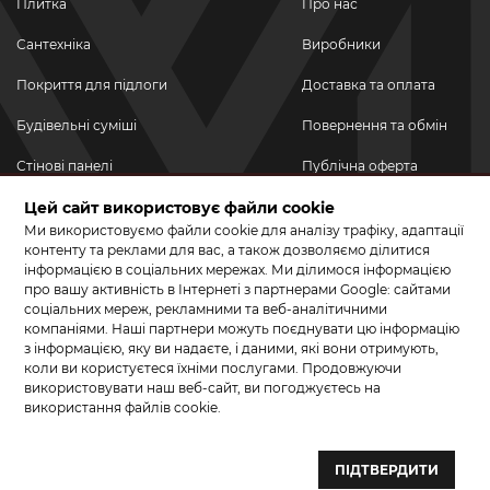
Плитка
Про нас
Сантехніка
Виробники
Покриття для підлоги
Доставка та оплата
Будівельні суміші
Повернення та обмін
Стінові панелі
Публічна оферта
Цей сайт використовує файли cookie
Новинки
Політика
конфіденційності
Ми використовуємо файли cookie для аналізу трафіку, адаптації
Акційні товари
контенту та реклами для вас, а також дозволяємо ділитися
інформацією в соціальних мережах. Ми ділимося інформацією
Акції/Знижки
про вашу активність в Інтернеті з партнерами Google: сайтами
соціальних мереж, рекламними та веб-аналітичними
ПРИЄДНУЙТЕСЬ ДО НАС У СОЦМЕРЕЖАХ
компаніями. Наші партнери можуть поєднувати цю інформацію
з інформацією, яку ви надаєте, і даними, які вони отримують,
коли ви користуєтеся їхніми послугами. Продовжуючи
використовувати наш веб-сайт, ви погоджуєтесь на
використання файлів cookie.
© 2026 КЕРАМА МАРКЕТ. Салон плитки, сантехніки, ламінату та
паркетної дошки.
ПІДТВЕРДИТИ
Створення сайту та розробка сайтів — веб–студія ”Бренд–A“