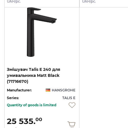
UAH/pc.
UAH/pc.
Змішувач Talis E 240 для
умивальника Matt Black
(71716670)
Manufacturer:
HANSGROHE
Series:
TALIS E
Quantity of goods is limited
25 535.
00