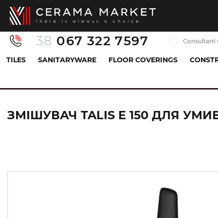
38
067 322 7597
Consultant 
TILES
SANITARYWARE
FLOOR COVERINGS
CONSTR
Sanitaryware
Mixers
Sink mixer
Змішувач
ЗМІШУВАЧ TALIS E 150 ДЛЯ УМ