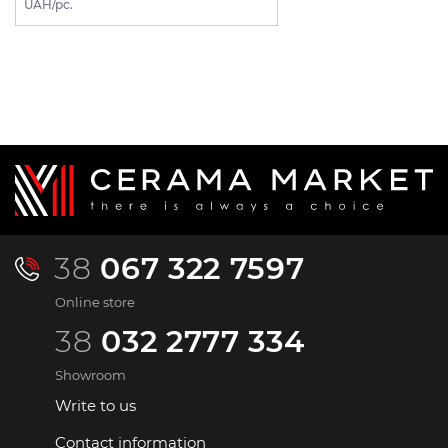
UAH/pc.
38
067 322 7597
Online store
38
032 2777 334
Showroom
Write to us
Contact information