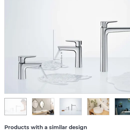
Змішувач Talis E
Змішувач Talis E врізн
прихованого монтажу
на край ванни 3 отвори
для душу, Chrome (71765000)
(71731000)
Manufacturer:
HANSGROHE
Manufacturer:
HA
Series:
TALIS E
Series:
TALIS
Quantity of goods is
In Stock
limited
9 864.
29 619.
00
00
UAH/pc.
UAH/pc.
Products with a similar design