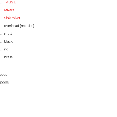
TALIS E
Mixers
Sink mixer
overhead (mortise)
matt
black
no
brass
goods
 goods