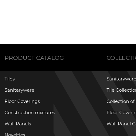
PRODUCT CATALOG
COLLECT
Tiles
Sanitaryware
Sanitaryware
Tile Collecti
Floor Coverings
Collection of
Construction mixtures
Floor Coverin
Wall Panels
Wall Panel C
Novelties