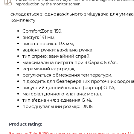
reproduction by the monitor screen.
складається з: одноважільного змішувача для умива
комплекту
ComfortZone: 150,
виступ: 141 мм,
висота носика: 133 мм,
варіант ручки: важільна ручка,
тип спрею: звичайний спрей,
максимальна витрата при 3 барах: 5 л/хв,
керамічний картридж,
регулюється обмеження температури,
підходить для безперервних проточних водонаг
висувний донний клапан (pop-up) G 1¼,
матеріал донного клапана: метал,
тип з'єднання: з'єднання G ⅜,
приєднувальний розмір: DN15
Product rating:
Змішувач Talis E 150 для умивальника з донним клапаном, Mat