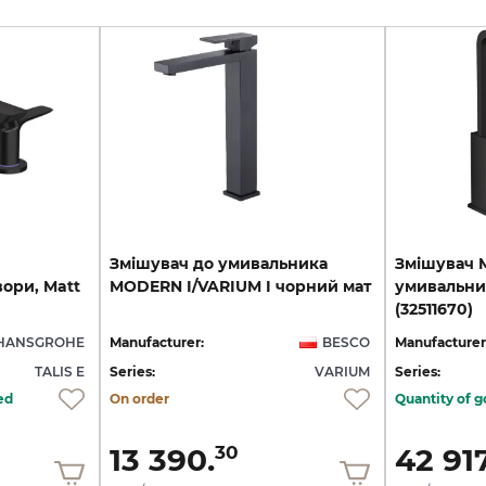
Змішувач
до
умивальника
Змішувач M
вори, Matt
MODERN
I/VARIUM
I
чорний
мат
умивальник
(32511670)
HANSGROHE
Manufacturer:
BESCO
Manufacturer
TALIS E
Series:
VARIUM
Series:
ed
On order
Quantity of g
13 390.
42 917
30