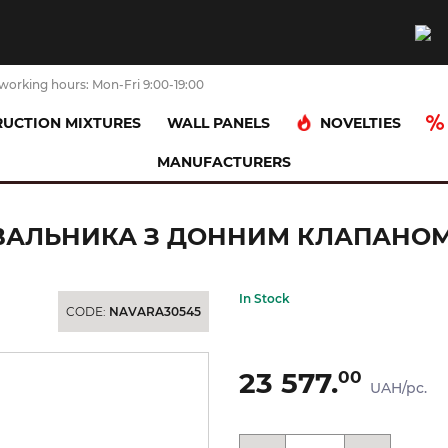
working hours: Mon-Fri 9:00-19:00
NOVELTIES
UCTION MIXTURES
WALL PANELS
MANUFACTURERS
 Talis E 150 для умивальника з донним клапаном, Matt Black (71754670)
ИВАЛЬНИКА З ДОННИМ КЛАПАНОМ, 
In Stock
CODE:
NAVARA30545
23 577.
00
UAH/pc.