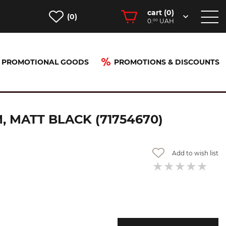
cart (
0
)
(0)
0.
UAH
00
PROMOTIONAL GOODS
PROMOTIONS & DISCOUNTS
MATT BLACK (71754670)
Add to wish list