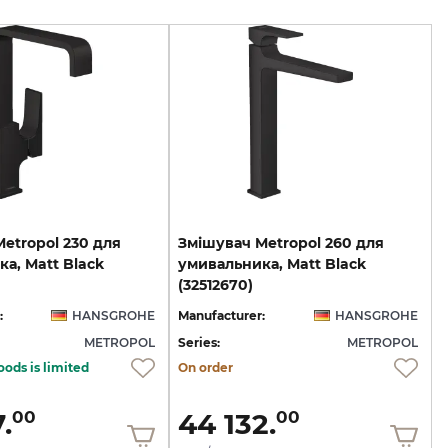
etropol 230 для
Змішувач Metropol 260 для
а, Matt Black
умивальника, Matt Black
(32512670)
:
HANSGROHE
Manufacturer:
HANSGROHE
METROPOL
Series:
METROPOL
oods is limited
On order
.
44 132.
00
00