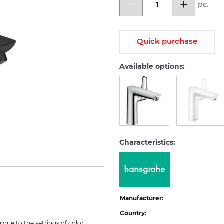
pc.
Quick purchase
Available options:
Characteristics:
Manufacturer:
Country:
due to the settings of color 