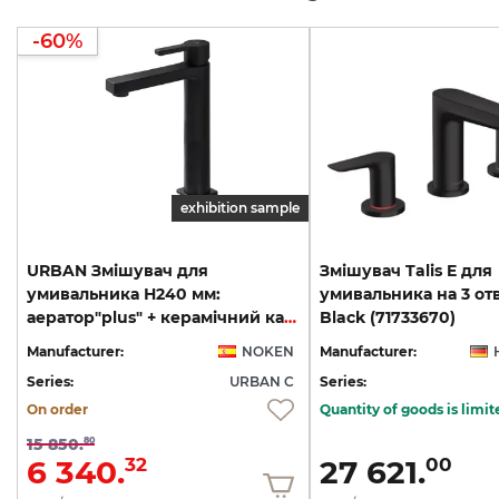
-60%
exhibition sample
URBAN Змішувач для
Змішувач Talis E для
умивальника Н240 мм:
умивальника на 3 от
аератор"plus" + керамічний картридж d25мм (100121372)
Black (71733670)
Manufacturer:
NOKEN
Manufacturer:
Series:
URBAN C
Series:
On order
Quantity of goods is limit
15 850.
80
6 340.
27 621.
32
00