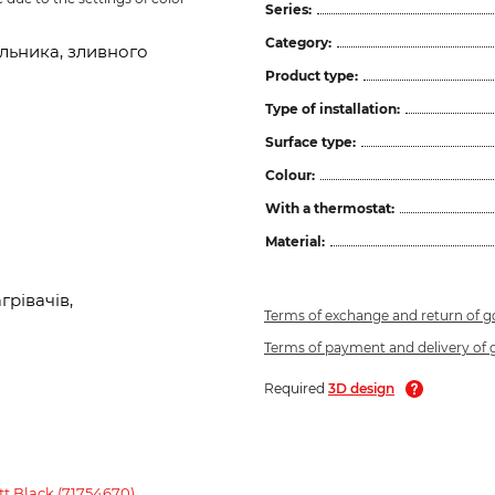
Series:
Category:
льника, зливного
Product type:
Type of installation:
Surface type:
Colour:
With a thermostat:
Material:
рівачів,
Terms of exchange and return of 
Terms of payment and delivery of
Required
3D design
t Black (71754670)