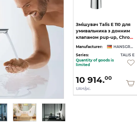
ий
Змішувач Talis E для
Змішувач Talis E 110 для
умивальника на 3 отвори,
умивальника з донним
Matt Black (71733670)
клапаном pup-up, Chrome (71710000)
NSGROHE
Manufacturer:
HANSGROHE
Manufacturer:
HANSGROHE
 E
Series:
TALIS E
Series:
TALIS E
Quantity of goods is
Quantity of goods is
limited
limited
27 621.
10 914.
00
00
UAH/pc.
UAH/pc.