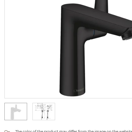
The color of the product may differ from the image on the website 