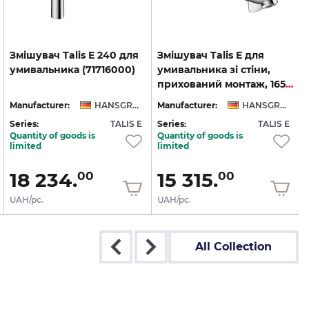
Змішувач
Talis
E
240
для
Змішувач Talis E для
умивальника
(71716000)
умивальника зі стіни,
прихований монтаж, 165 мм, Chrome (71732000)
Manufacturer:
HANSGROHE
Manufacturer:
HANSGROHE
Series:
TALIS E
Series:
TALIS E
S
Quantity of goods is
Quantity of goods is
limited
limited
18 234.
15 315.
00
00
UAH/pc.
UAH/pc.
All Collection