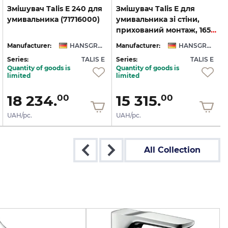
Змішувач
Talis
E
240
для
Змішувач Talis E для
умивальника
(71716000)
умивальника зі стіни,
прихований монтаж, 165 мм, Chrome (71732000)
Manufacturer:
HANSGROHE
Manufacturer:
HANSGROHE
Series:
TALIS E
Series:
TALIS E
S
Quantity of goods is
Quantity of goods is
limited
limited
18 234.
15 315.
00
00
UAH/pc.
UAH/pc.
All Collection