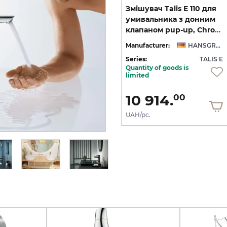
Змішувач Talis E 110 для
Змішувач Talis E 110 для
ри,
умивальника з донним
умивальника з донним
клапаном pop-up, Brushed Black Chrome (71710340)
клапаном pup-up, Chrome (71710000)
NSGROHE
Manufacturer:
HANSGROHE
Manufacturer:
HANSGROHE
 E
Series:
TALIS E
Series:
TALIS E
Quantity of goods is
Quantity of goods is
limited
limited
16 364.
10 914.
00
00
UAH/pc.
UAH/pc.