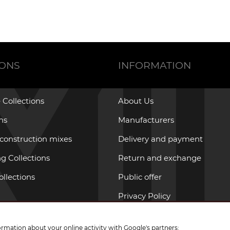
IONS
INFORMATION
 Collections
About Us
ons
Manufacturers
 construction mixes
Delivery and payment
g Collections
Return and exchange
ollections
Public offer
Privacy Policy
ormation about your online activity with Google's partners: