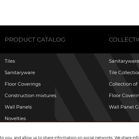
PRODUCT CATALOG
COLLECT
Tiles
Sanitaryware
Sanitaryware
Tile Collecti
Floor Coverings
Collection of
Construction mixtures
Floor Coverin
Wall Panels
Wall Panel C
Novelties
Promotional goods
g to you, and allow us to share information on social networks. We share inf