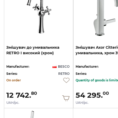
Змішувач
до
умивальника
Змішувач
Axor
Citteri
RETRO
I
високий
(хром)
умивальника,
хром
3
Manufacturer:
BESCO
Manufacturer:
Series:
RETRO
Series:
On order
Quantity of goods is limit
12 742.
54 295.
80
00
UAH/pc.
UAH/pc.