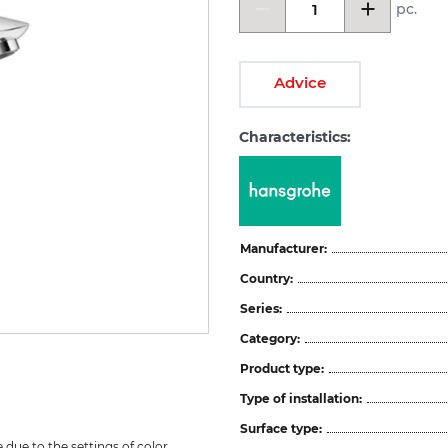
pc.
Advice
Characteristics:
Manufacturer:
Country:
Series:
Category:
Product type:
Type of installation:
Surface type:
due to the settings of color 