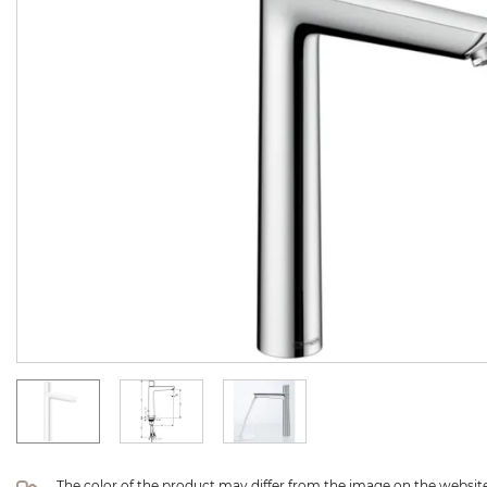
The color of the product may differ from the image on the website 