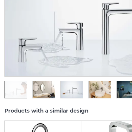
Змішувач Talis E врізний
Змішувач Talis E для
на край ванни 3 отвори
умивальника на 3 отво
(71731000)
Matt Black (71733670)
Manufacturer:
HANSGROHE
Manufacturer:
HA
Series:
TALIS E
Series:
TALIS
Quantity of goods is
Quantity of goods is
limited
limited
29 619.
27 621.
00
00
UAH/pc.
UAH/pc.
Products with a similar design