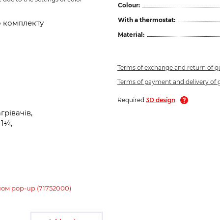
Colour:
With a thermostat:
о комплекту
Material:
Terms of exchange and return of 
Terms of payment and delivery of
Required
3D design
рівачів,
1¼,
ном pop-up (71752000)