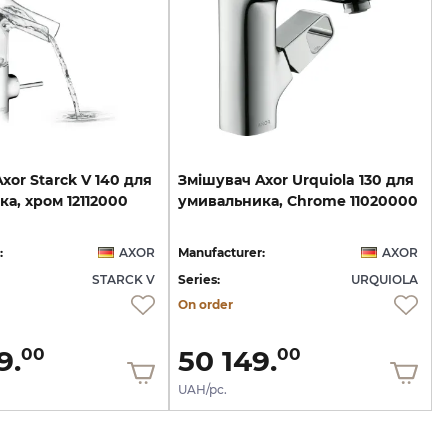
Axor
Starck
V
140
для
Змішувач
Axor
Urquiola
130
для
ка,
хром
12112000
умивальника,
Chrome
11020000
:
AXOR
Manufacturer:
AXOR
STARCK V
Series:
URQUIOLA
On order
9.
50 149.
00
00
UAH/pc.