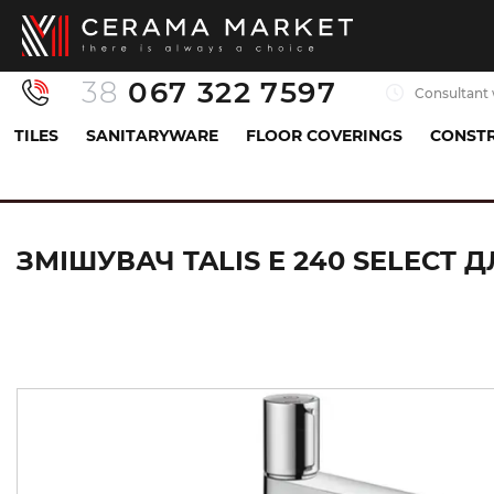
38
067 322 7597
Consultant 
TILES
SANITARYWARE
FLOOR COVERINGS
CONSTR
Sanitaryware
Mixers
Sink mixer
Змішувач
ЗМІШУВАЧ TALIS E 240 SELECT