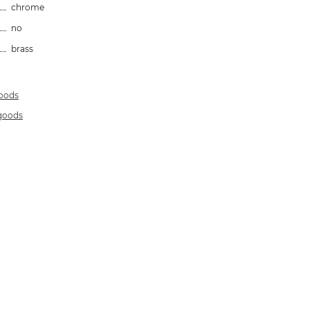
chrome
no
brass
goods
 goods