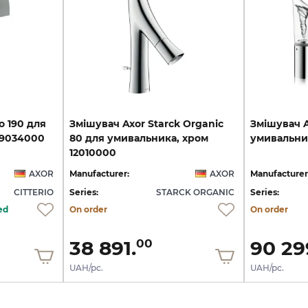
o
190
для
Змішувач Axor Starck Organic
Змішувач
9034000
80 для умивальника, хром
умивальни
12010000
AXOR
Manufacturer:
AXOR
Manufacturer
CITTERIO
Series:
STARCK ORGANIC
Series:
ed
On order
On order
38 891.
90 29
00
UAH/pc.
UAH/pc.