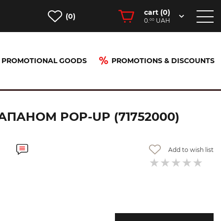
cart (
0
)
(0)
0.
UAH
00
PROMOTIONAL GOODS
PROMOTIONS & DISCOUNTS
00)
АПАНОМ POP-UP (71752000)
Add to wish list