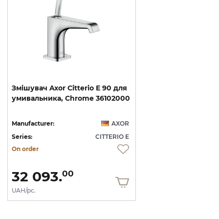
Змішувач
Axor
Citterio
E
90
для
умивальника,
Chrome
36102000
Manufacturer:
AXOR
Series:
CITTERIO E
On order
32 093.
00
UAH/pc.