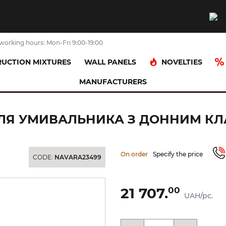
working hours: Mon-Fri 9:00-19:00
NOVELTIES
UCTION MIXTURES
WALL PANELS
MANUFACTURERS
 Talis E 240 Select для умивальника з донним клапаном pop-up (717520
 ДЛЯ УМИВАЛЬНИКА З ДОННИМ КЛ
On order
Specify the price
CODE:
NAVARA23499
21 707.
00
UAH/pc.