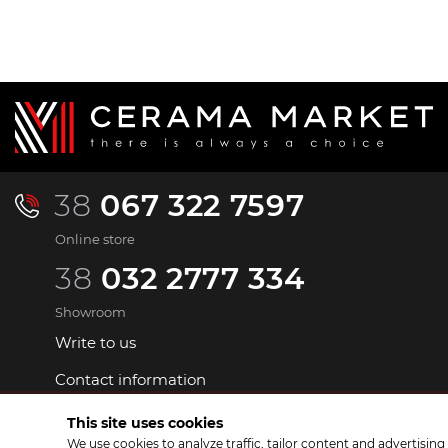
38
067 322 7597
Online store
38
032 2777 334
Showroom
Write to us
Contact information
This site uses cookies
We use cookies to analyze traffic, tailor content and advertisin