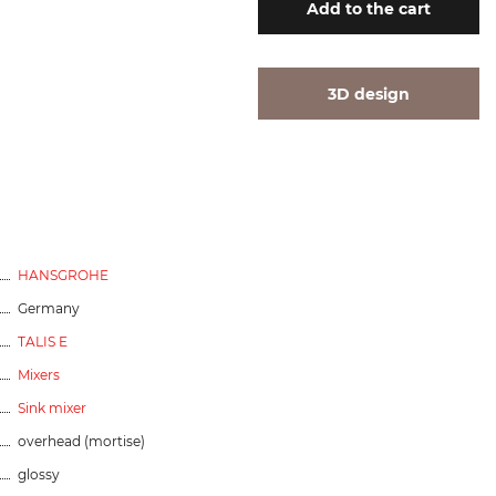
Add
to the cart
3D design
HANSGROHE
Germany
TALIS E
Mixers
Sink mixer
overhead (mortise)
glossy