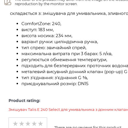
reproduction by the monitor screen.
складається з: змішувача для умивальника, зливног
ComfortZone: 240,
виступ: 183 мм,
висота носика: 234 мм,
варіант ручки: циліндрична ручка,
тип спрею: звичайний спрей,
максимальна витрата при 3 барах: 5 л/хв,
регулюється обмеження температури,
підходить для безперервних проточних водонаг
металевий висувний донний клапан (pop-up) G 
тип з'єднання: з'єднання G ⅜,
приєднувальний розмір: DN15
Product rating:
Змішувач Talis E 240 Select для умивальника з донним клапа
There are no reviews for this product