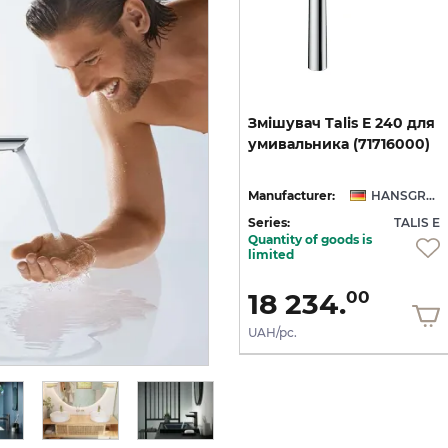
Змішувач Talis E 110 для
Змішувач
Talis
E
240
для
ри,
умивальника з донним
умивальника
(71716000)
клапаном pop-up, Brushed Black Chrome (71710340)
NSGROHE
Manufacturer:
HANSGROHE
Manufacturer:
HANSGROHE
 E
Series:
TALIS E
Series:
TALIS E
Quantity of goods is
Quantity of goods is
limited
limited
16 364.
18 234.
00
00
UAH/pc.
UAH/pc.