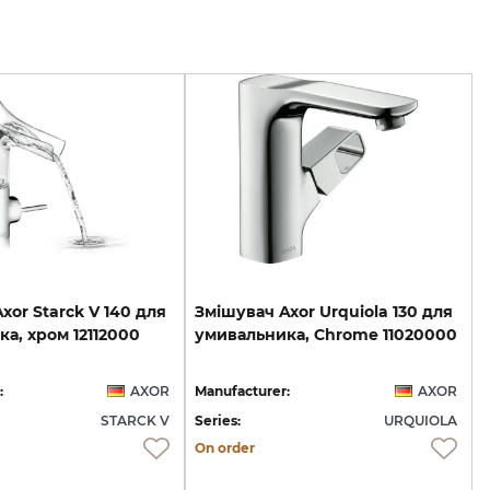
Axor
Starck
V
140
для
Змішувач
Axor
Urquiola
130
для
ка,
хром
12112000
умивальника,
Chrome
11020000
:
AXOR
Manufacturer:
AXOR
STARCK V
Series:
URQUIOLA
On order