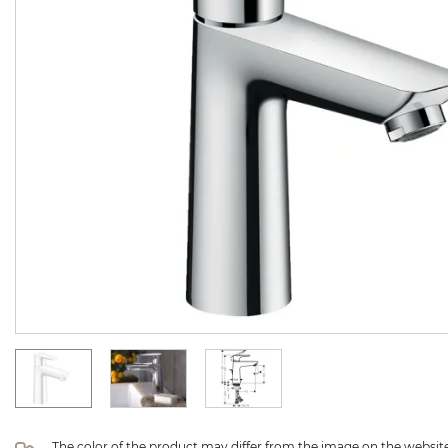
The color of the product may differ from the image on the website 