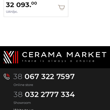
32 093.
00
UAH/pc.
38
067 322 7597
Online store
38
032 2777 334
Showroom