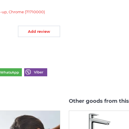
-up, Chrome (71710000)
Add review
Other goods from this