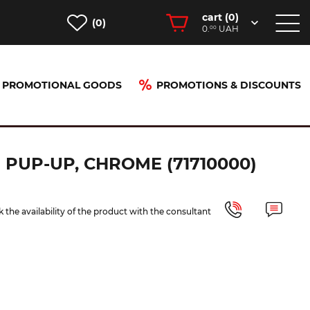
cart (
0
)
(0)
0.
UAH
00
PROMOTIONAL GOODS
PROMOTIONS & DISCOUNTS
0000)
UP-UP, CHROME (71710000)
 the availability of the product with the consultant