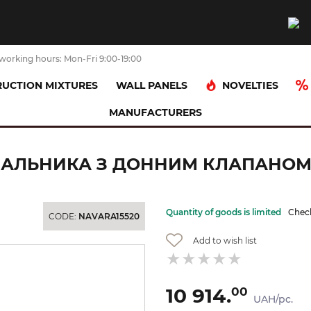
working hours: Mon-Fri 9:00-19:00
NOVELTIES
UCTION MIXTURES
WALL PANELS
MANUFACTURERS
 Talis E 110 для умивальника з донним клапаном pup-up, Chrome (7171
ИВАЛЬНИКА З ДОННИМ КЛАПАНОМ P
Quantity of goods is limited
Check
CODE:
NAVARA15520
Add to wish list
10 914.
00
UAH/pc.