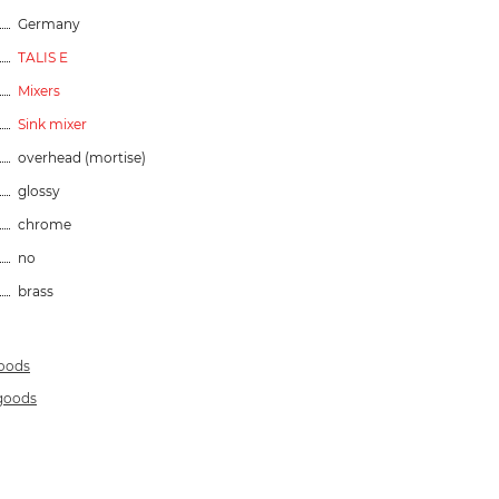
Germany
TALIS E
Mixers
Sink mixer
overhead (mortise)
glossy
chrome
no
brass
goods
 goods