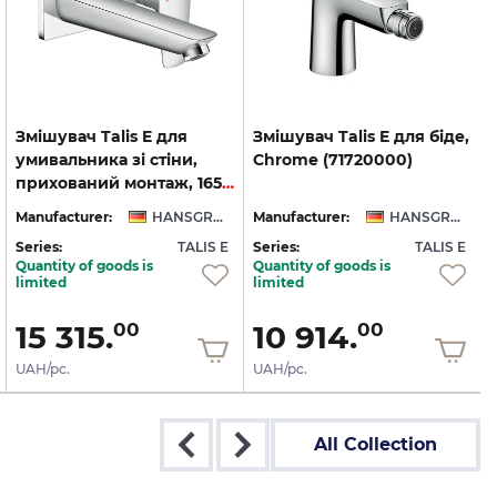
Змішувач Talis E для
Змішувач
Talis
E
для
біде,
умивальника зі стіни,
Chrome
(71720000)
прихований монтаж, 165 мм, Chrome (71732000)
Manufacturer:
HANSGROHE
Manufacturer:
HANSGROHE
Series:
TALIS E
Series:
TALIS E
S
Quantity of goods is
Quantity of goods is
limited
limited
15 315.
10 914.
00
00
UAH/pc.
UAH/pc.
All Collection