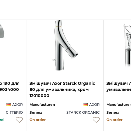
o
190
для
Змішувач Axor Starck Organic
Змішувач
9034000
80 для умивальника, хром
умивальни
12010000
AXOR
Manufacturer:
AXOR
Manufacturer
CITTERIO
Series:
STARCK ORGANIC
Series:
ed
On order
On order