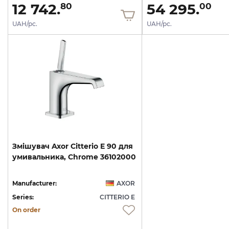
12 742.
54 295.
80
00
UAH/pc.
UAH/pc.
Змішувач
Axor
Citterio
E
90
для
умивальника,
Chrome
36102000
Manufacturer:
AXOR
Series:
CITTERIO E
On order