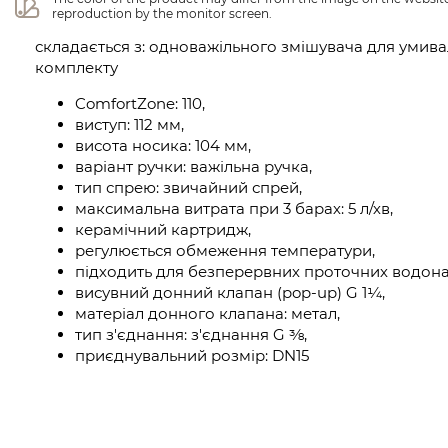
reproduction by the monitor screen.
складається з: одноважільного змішувача для умива
комплекту
ComfortZone: 110,
виступ: 112 мм,
висота носика: 104 мм,
варіант ручки: важільна ручка,
тип спрею: звичайний спрей,
максимальна витрата при 3 барах: 5 л/хв,
керамічний картридж,
регулюється обмеження температури,
підходить для безперервних проточних водонаг
висувний донний клапан (pop-up) G 1¼,
матеріал донного клапана: метал,
тип з'єднання: з'єднання G ⅜,
приєднувальний розмір: DN15