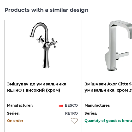
Products with a similar design
Змішувач
до
умивальника
Змішувач
Axor
Citteri
RETRO
I
високий
(хром)
умивальника,
хром
3
Manufacturer:
BESCO
Manufacturer:
Series:
RETRO
Series:
On order
Quantity of goods is limit