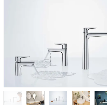
Змішувач Talis E врізний
Змішувач Talis E для
на край ванни 3 отвори
умивальника на 3 отво
(71731000)
Matt Black (71733670)
Manufacturer:
HANSGROHE
Manufacturer:
HA
Series:
TALIS E
Series:
TALIS
Quantity of goods is
On order
limited
29 619.
27 621.
00
00
UAH/pc.
UAH/pc.