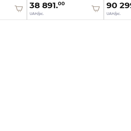
38 891.
90 29
00
UAH/pc.
UAH/pc.