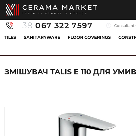
38
067 322 7597
Consultant 
TILES
SANITARYWARE
FLOOR COVERINGS
CONSTR
Sanitaryware
Mixers
Sink mixer
Змішувач
ЗМІШУВАЧ TALIS E 110 ДЛЯ УМ