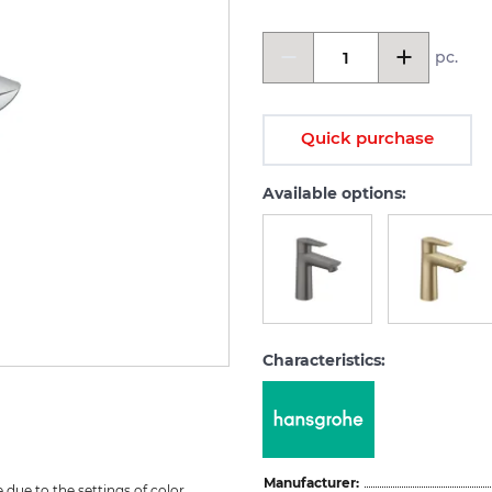
pc.
Quick purchase
Available options:
Characteristics:
Manufacturer:
due to the settings of color 