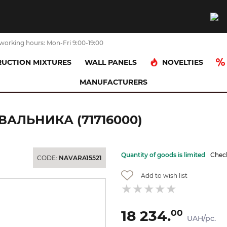
working hours: Mon-Fri 9:00-19:00
NOVELTIES
UCTION MIXTURES
WALL PANELS
MANUFACTURERS
 Talis E 240 для умивальника (71716000)
ВАЛЬНИКА (71716000)
Quantity of goods is limited
Check
CODE:
NAVARA15521
Add to wish list
18 234.
00
UAH/pc.