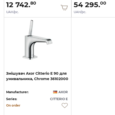
12 742.
54 295.
80
00
UAH/pc.
UAH/pc.
Змішувач
Axor
Citterio
E
90
для
умивальника,
Chrome
36102000
Manufacturer:
AXOR
Series:
CITTERIO E
On order