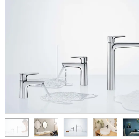
Змішувач Talis E врізний
Змішувач Talis E для
на край ванни 3 отвори
умивальника на 3 отво
(71731000)
Matt Black (71733670)
Manufacturer:
HANSGROHE
Manufacturer:
HA
Series:
TALIS E
Series:
TALIS
Quantity of goods is
On order
limited
29 619.
27 621.
00
00
UAH/pc.
UAH/pc.