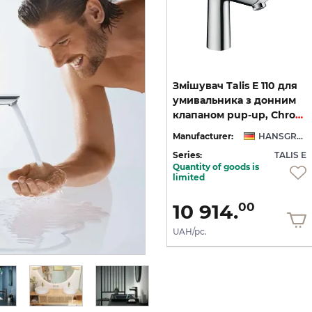
Змішувач Talis E 110 для
Змішувач Talis E 110 для
ри,
умивальника з донним
умивальника з донним
клапаном pop-up, Brushed Black Chrome (71710340)
клапаном pup-up, Chrome (71710000)
NSGROHE
Manufacturer:
HANSGROHE
Manufacturer:
HANSGROHE
 E
Series:
TALIS E
Series:
TALIS E
Quantity of goods is
Quantity of goods is
limited
limited
16 364.
10 914.
00
00
UAH/pc.
UAH/pc.