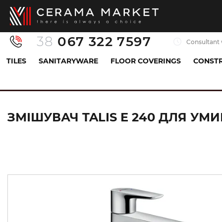
38
067 322 7597
Consultant 
TILES
SANITARYWARE
FLOOR COVERINGS
CONSTR
Sanitaryware
Mixers
Sink mixer
Змішувач
ЗМІШУВАЧ TALIS E 240 ДЛЯ УМИ