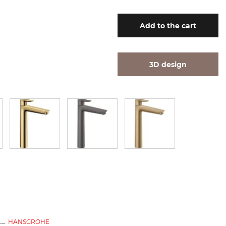
Add
to the cart
3D design
HANSGROHE