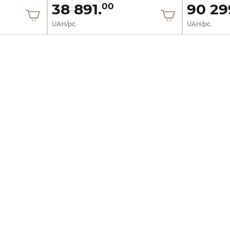
38 891.
90 29
00
UAH/pc.
UAH/pc.