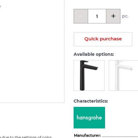
pc.
Quick purchase
Available options:
Characteristics:
Manufacturer:
due to the settings of color 