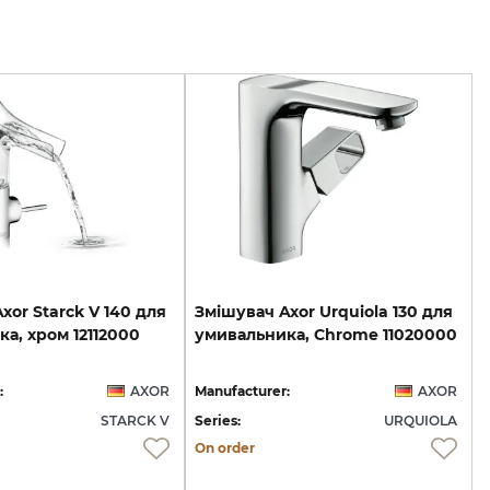
Axor
Starck
V
140
для
Змішувач
Axor
Urquiola
130
для
ка,
хром
12112000
умивальника,
Chrome
11020000
:
AXOR
Manufacturer:
AXOR
STARCK V
Series:
URQUIOLA
On order