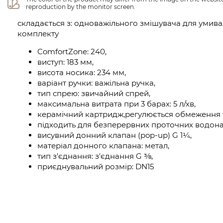
reproduction by the monitor screen.
складається з: одноважільного змішувача для умива
комплекту
ComfortZone: 240,
виступ: 183 мм,
висота носика: 234 мм,
варіант ручки: важільна ручка,
тип спрею: звичайний спрей,
максимальна витрата при 3 барах: 5 л/хв,
керамічний картридж,регулюється обмеження 
підходить для безперервних проточних водонаг
висувний донний клапан (pop-up) G 1¼,
матеріал донного клапана: метал,
тип з'єднання: з'єднання G ⅜,
приєднувальний розмір: DN15