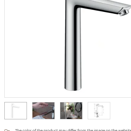
The color of the product may differ from the image on the website 