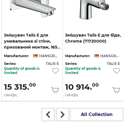
Змішувач Talis E для
Змішувач
Talis
E
для
біде,
умивальника зі стіни,
Chrome
(71720000)
прихований монтаж, 165 мм, Chrome (71732000)
Manufacturer:
HANSGROHE
Manufacturer:
HANSGROHE
Series:
TALIS E
Series:
TALIS E
S
Quantity of goods is
Quantity of goods is
limited
limited
15 315.
10 914.
00
00
UAH/pc.
UAH/pc.
All Collection