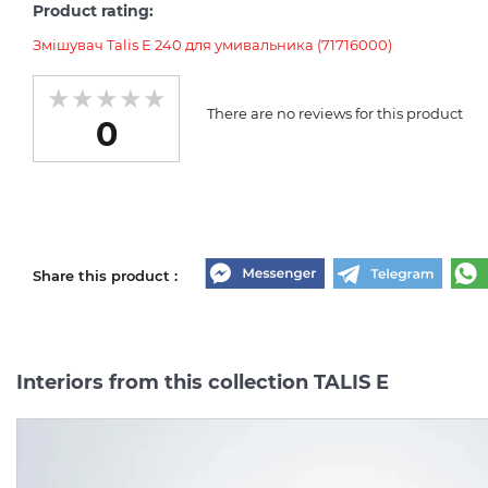
Product rating:
Змішувач Talis E 240 для умивальника (71716000)
There are no reviews for this product
0
Share this product :
Interiors from this collection TALIS E