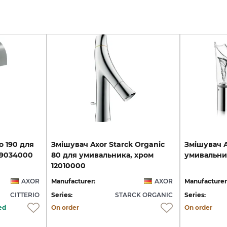
o
190
для
Змішувач Axor Starck Organic
Змішувач
9034000
80 для умивальника, хром
умивальни
12010000
AXOR
Manufacturer:
AXOR
Manufacturer
CITTERIO
Series:
STARCK ORGANIC
Series:
ed
On order
On order