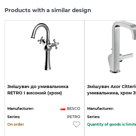
Products with a similar design
Змішувач
до
умивальника
Змішувач
Axor
Citteri
RETRO
I
високий
(хром)
умивальника,
хром
3
Manufacturer:
BESCO
Manufacturer:
Series:
RETRO
Series:
On order
Quantity of goods is limit