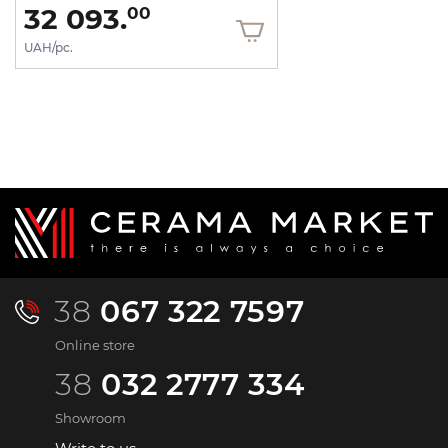
32 093.
00
UAH/pc.
38
067 322 7597
Online store
38
032 2777 334
Showroom