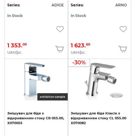
Series:
ADIGE
Series:
ARNO
In Stock
In Stock
1 353.
1 623.
00
60
UAH/pc.
UAH/pc.
-30%
exhibition sample
Змішувач
для
біде
з
Змішувач
для
біде
Класік
з
відкриванням
стоку
CR
055.00,
відкриванням
стоку
CL
055.00
X070055
X070082