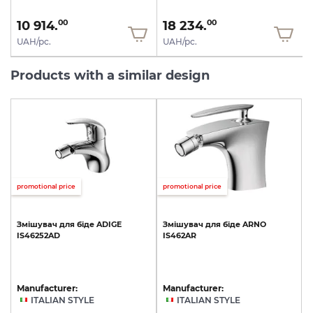
10 914.
18 234.
00
00
UAH/pc.
UAH/pc.
Products with a similar design
promotional price
promotional price
Змішувач
для
біде
ADIGE
Змішувач
для
біде
ARNO
IS46252AD
IS462AR
Manufacturer:
Manufacturer:
ITALIAN STYLE
ITALIAN STYLE