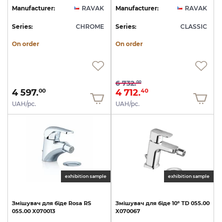
Manufacturer:
RAVAK
Manufacturer:
RAVAK
Series:
CHROME
Series:
CLASSIC
On order
On order
6 732.
00
4 597.
4 712.
00
40
UAH/pc.
UAH/pc.
exhibition sample
exhibition sample
Змішувач
для
біде
Rosa
RS
Змішувач
для
біде
10°
TD
055.00
055.00
X070013
X070067