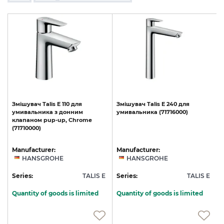
Змішувач
Talis
E
110
для
Змішувач
Talis
E
240
для
умивальника
з
донним
умивальника
(71716000)
клапаном
pup-up,
Chrome
(71710000)
Manufacturer:
Manufacturer:
HANSGROHE
HANSGROHE
E
Series:
TALIS E
Series:
TALIS E
S
Quantity of goods is limited
Quantity of goods is limited