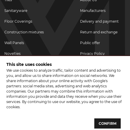
Sanitaryware
Manufacturers
Floor Coverings
Delivery and payment
Construction mixtures
Return and exchange
Wall Panels
Public offer
Novelties
Privacy Policy
This site uses cookies
Promotional goods
We use cookies to analyze traffic, tailor content and advertising to
Promotions & Discounts
you, and allow us to share information on social networks. We
share information about your online activity with Google's
JOIN US ON SOCIAL NETWORKS
partners: social media sites, advertising and web analytics
companies. Our partners may combine this information with
information you provide and data they receive when you use their
services. By continuing to use our website, you agree to the use of
cookies.
© 2026 CERAMA MARKET. A showroom for tiles, sanitary ware, laminate
and parquet boards .
CONFIRM
Website development and development of sites - web studio "Brand-A"