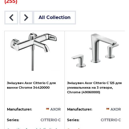
(255)
All Collection
Змішувач
Axor
Citterio
C
для
Змішувач
Axor
Citterio
C
125
для
ванни
Chrome
34420000
умивальника
на
3
отвори,
Chrome
(49060000)
R
Manufacturer:
AXOR
Manufacturer:
AXOR
C
Series:
CITTERIO C
Series:
CITTERIO C
S