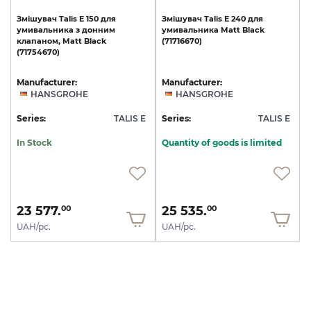
Змішувач
Talis
E
150
для
Змішувач
Talis
E
240
для
умивальника
з
донним
умивальника
Matt
Black
клапаном,
Matt
Black
(71716670)
(71754670)
Manufacturer:
Manufacturer:
HANSGROHE
HANSGROHE
Series:
TALIS E
Series:
TALIS E
In Stock
Quantity of goods is limited
23 577.
25 535.
00
00
UAH/pc.
UAH/pc.