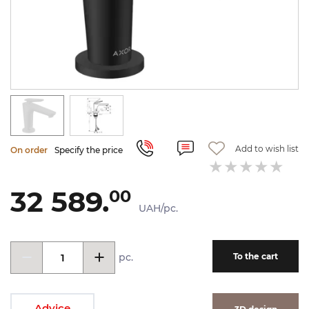
Add to wish list
On order
Specify the price
32 589.
00
UAH/pc.
pc.
To the cart
Advice