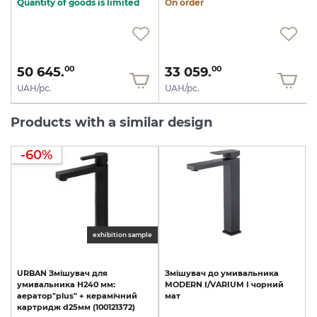
Quantity of goods is limited
On order
50 645.
33 059.
00
00
UAH/pc.
UAH/pc.
Products with a similar design
-60%
exhibition sample
URBAN
Змішувач
для
Змішувач
до
умивальника
умивальника
Н240
мм:
MODERN
I/VARIUM
I
чорний
аератор"plus"
+
керамічний
мат
картридж
d25мм
(100121372)