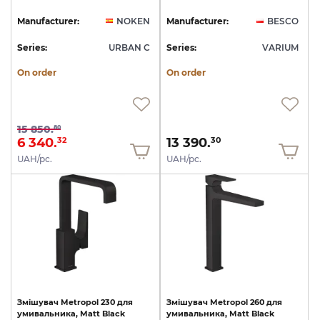
Manufacturer:
NOKEN
Manufacturer:
BESCO
Series:
URBAN C
Series:
VARIUM
On order
On order
15 850.
80
6 340.
13 390.
32
30
UAH/pc.
UAH/pc.
Змішувач
Metropol
230
для
Змішувач
Metropol
260
для
умивальника,
Matt
Black
умивальника,
Matt
Black