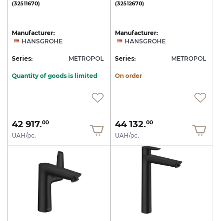
(32511670)
(32512670)
Manufacturer:
Manufacturer:
HANSGROHE
HANSGROHE
Series:
METROPOL
Series:
METROPOL
Quantity of goods is limited
On order
42 917.
44 132.
00
00
UAH/pc.
UAH/pc.