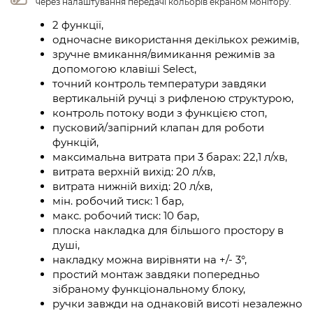
через налаштування передачі кольорів екраном монітору.
2 функції,
одночасне використання декількох режимів,
зручне вмикання/вимикання режимів за
допомогою клавіші Select,
точний контроль температури завдяки
вертикальній ручці з рифленою структурою,
контроль потоку води з функцією стоп,
пусковий/запірний клапан для роботи
функцій,
максимальна витрата при 3 барах: 22,1 л/хв,
витрата верхній вихід: 20 л/хв,
витрата нижній вихід: 20 л/хв,
мін. робочий тиск: 1 бар,
макс. робочий тиск: 10 бар,
плоска накладка для більшого простору в
душі,
накладку можна вирівняти на +/- 3°,
простий монтаж завдяки попередньо
зібраному функціональному блоку,
ручки завжди на однаковій висоті незалежно