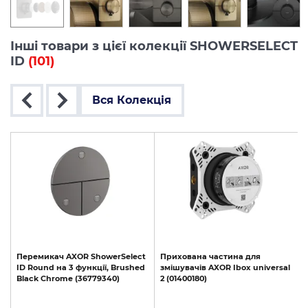
Інші товари з цієї колекції SHOWERSELECT
ID
(101)
Вся Колекція
t
Перемикач
AXOR
ShowerSelect
Прихована
частина
для
d
ID
Round
на
3
функції,
Brushed
змішувачів
AXOR
Ibox
universal
Black
Chrome
(36779340)
2
(01400180)