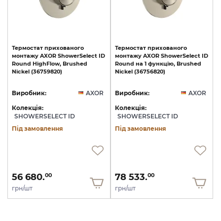
Термостат
прихованого
Термостат
прихованого
монтажу
AXOR
ShowerSelect
ID
монтажу
AXOR
ShowerSelect
ID
Round
HighFlow,
Brushed
Round
на
1
функцію,
Brushed
Nickel
(36759820)
Nickel
(36756820)
Виробник:
AXOR
Виробник:
AXOR
Колекція:
Колекція:
SHOWERSELECT ID
SHOWERSELECT ID
Під замовлення
Під замовлення
56 680.
78 533.
00
00
грн/шт
грн/шт