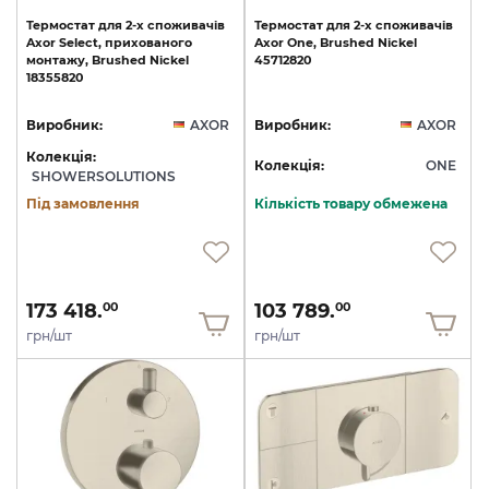
Термостат
для
2-х
споживачів
Термостат
для
2-х
споживачів
Axor
Select,
прихованого
Axor
One,
Brushed
Nickel
монтажу,
Brushed
Nickel
45712820
18355820
Виробник:
AXOR
Виробник:
AXOR
Колекція:
Колекція:
ONE
SHOWERSOLUTIONS
Під замовлення
Кількість товару обмежена
173 418.
103 789.
00
00
грн/шт
грн/шт