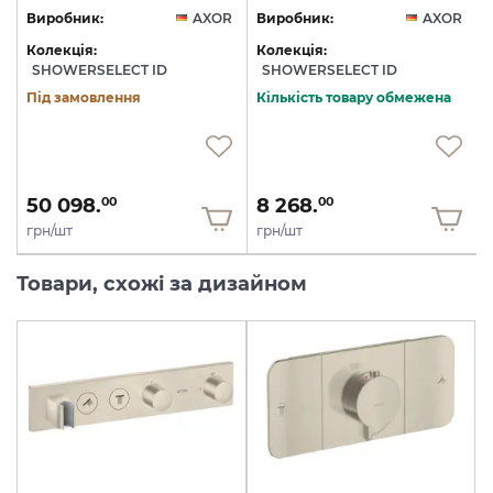
R
Виробник:
AXOR
Виробник:
AXOR
Колекція:
Колекція:
SHOWERSELECT ID
SHOWERSELECT ID
Під замовлення
Кількість товару обмежена
50 098.
8 268.
00
00
грн/шт
грн/шт
Товари, схожі за дизайном