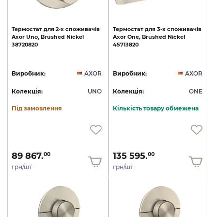
Термостат
для
2-х
споживачів
Термостат
для
3-х
споживачів
Axor
Uno,
Brushed
Nickel
Axor
One,
Brushed
Nickel
38720820
45713820
Виробник:
AXOR
Виробник:
AXOR
Колекція:
UNO
Колекція:
ONE
Під замовлення
Кількість товару обмежена
89 867.
135 595.
00
00
грн/шт
грн/шт