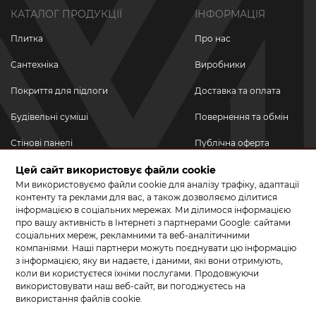
КАТАЛОГ ПРОДУКЦІЇ
ІНФОРМАЦІЯ
Плитка
Про нас
Сантехніка
Виробники
Покриття для підлоги
Доставка та оплата
Будівельні суміші
Повернення та обмін
Стінові панелі
Публічна оферта
Новинки
Цей сайт використовує файли cookie
Політика
конфіденційності
Ми використовуємо файли cookie для аналізу трафіку, адаптації
Акційні товари
контенту та реклами для вас, а також дозволяємо ділитися
інформацією в соціальних мережах. Ми ділимося інформацією
Акції/Знижки
про вашу активність в Інтернеті з партнерами Google: сайтами
соціальних мереж, рекламними та веб-аналітичними
ПРИЄДНУЙТЕСЬ ДО НАС У СОЦМЕРЕЖАХ
компаніями. Наші партнери можуть поєднувати цю інформацію
з інформацією, яку ви надаєте, і даними, які вони отримують,
коли ви користуєтеся їхніми послугами. Продовжуючи
використовувати наш веб-сайт, ви погоджуєтесь на
використання файлів cookie.