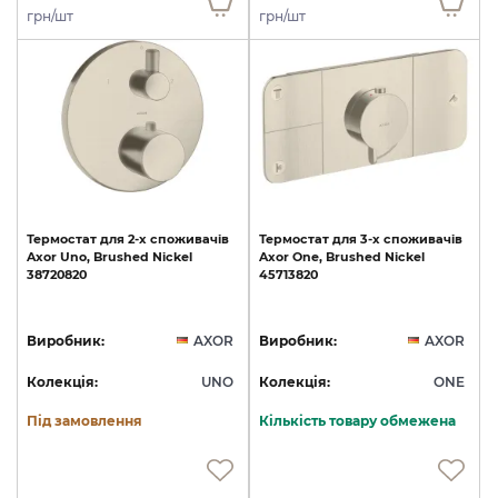
грн/шт
грн/шт
Термостат
для
2-х
споживачів
Термостат
для
3-х
споживачів
Axor
Uno,
Brushed
Nickel
Axor
One,
Brushed
Nickel
38720820
45713820
Виробник:
AXOR
Виробник:
AXOR
Колекція:
UNO
Колекція:
ONE
Під замовлення
Кількість товару обмежена