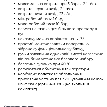
максимальна витрата при 3 барах: 24 л/хв,
витрата верхній вихід: 24 л/хв,
витрата нижній вихід: 23 л/хв,
мін. робочий тиск: 1 бар,
макс. робочий тиск: 10 бар,
плоска накладка для більшого простору в
душі,
накладку можна вирівняти на +/- 3°,
простий монтаж завдяки попередньо
зібраному функціональному блоку,
ручки завжди на однаковій висоті незалежно
від глибини установки базового набору,
безпечна зупинка при 40 °C,
регулюється обмеження температури,
необхідне додаткове обладнання:
прихована частина для змішувачів AXOR Ibox
universal 2 (арт.01400180) (не входить в
комплект)
Характеристики: