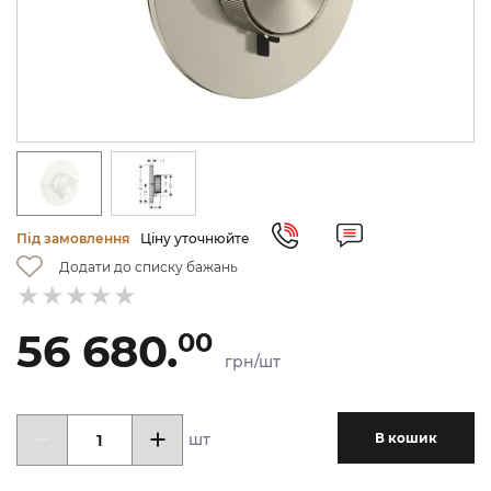
Під замовлення
Ціну уточнюйте
Додати до списку бажань
56 680.
00
грн/шт
шт
В кошик