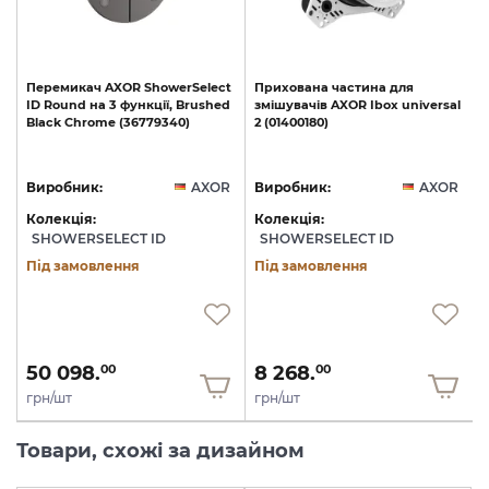
t
Перемикач
AXOR
ShowerSelect
Прихована
частина
для
d
ID
Round
на
3
функції,
Brushed
змішувачів
AXOR
Ibox
universal
Black
Chrome
(36779340)
2
(01400180)
R
Виробник:
AXOR
Виробник:
AXOR
Колекція:
Колекція:
SHOWERSELECT ID
SHOWERSELECT ID
Під замовлення
Під замовлення
50 098.
8 268.
00
00
грн/шт
грн/шт
Товари, схожі за дизайном