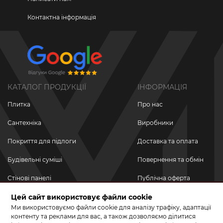
Контактна інформація
КАТАЛОГ ПРОДУКЦІЇ
ІНФОРМАЦІЯ
Плитка
Про нас
Сантехніка
Виробники
Покриття для підлоги
Доставка та оплата
Будівельні суміші
Повернення та обмін
Стінові панелі
Публічна оферта
Новинки
Цей сайт використовує файли cookie
Політика
конфіденційності
Ми використовуємо файли cookie для аналізу трафіку, адаптації
Акційні товари
контенту та реклами для вас, а також дозволяємо ділитися