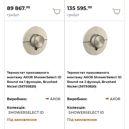
89 867.
135 595.
00
00
грн/шт
грн/шт
Термостат
прихованого
Термостат
прихованого
монтажу
AXOR
ShowerSelect
ID
монтажу
AXOR
ShowerSelect
ID
Round
на
1
функцію,
Brushed
Round
на
2
функції,
Brushed
Nickel
(36756820)
Nickel
(36750820)
Виробник:
AXOR
Виробник:
AXOR
Колекція:
Колекція:
SHOWERSELECT ID
SHOWERSELECT ID
Під замовлення
Під замовлення