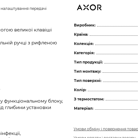
з налаштування передачі 
Виробник:
огою великої клавіші
Країна:
льній ручці з рифленою
Колекція:
Категорія:
Тип продукції:
Тип монтажу:
Тип поверхні:
,
Колір:
З термостатом:
у функціональному блоку,
ід глибини установки
Матеріал:
Умови обміну і повернення това
інфекції,
Умови оплати і доставки товару