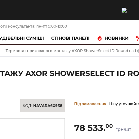
оти консультанта: пн-пт 9:00-19:00
НОВИНКИ
УДІВЕЛЬНІ СУМІШІ
CТІНОВІ ПАНЕЛІ
Термостат прихованого монтажу AXOR ShowerSelect ID Round на 1 фу
АЖУ AXOR SHOWERSELECT ID RO
Під замовлення
Ціну уточнюйт
КОД:
NAVARA60938
78 533.
00
грн/шт