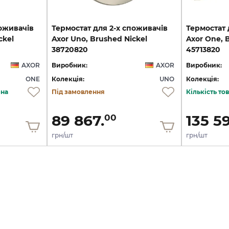
поживачів
Термостат для 2-х споживачів
Термостат 
ckel
Axor Uno, Brushed Nickel
Axor One, 
38720820
45713820
AXOR
Виробник:
AXOR
Виробник:
ONE
Колекція:
UNO
Колекція:
ена
Під замовлення
Кількість т
89 867.
135 59
00
грн/шт
грн/шт