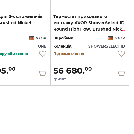
для 3-х споживачів
Термостат прихованого
Brushed Nickel
монтажу AXOR ShowerSelect ID
Round HighFlow, Brushed Nickel (36759820)
AXOR
Виробник:
AXOR
ONE
Колекція:
SHOWERSELECT ID
овару обмежена
Під замовлення
5.
56 680.
00
00
грн/шт