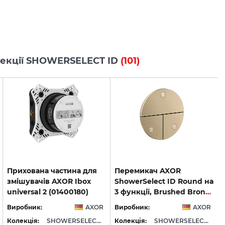
олекції SHOWERSELECT ID
(101)
Прихована частина для
Перемикач AXOR
змішувачів AXOR Ibox
ShowerSelect ID Round на
universal 2 (01400180)
3 функції, Brushed Bronze (36779140)
Виробник:
AXOR
Виробник:
AXOR
Колекція:
SHOWERSELECT ID
Колекція:
SHOWERSELECT ID