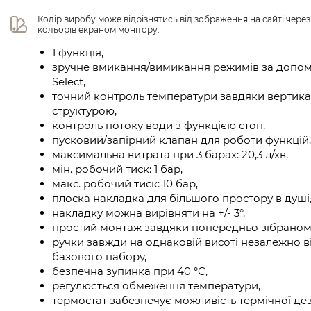
Колір виробу може відрізнятись від зображення на сайті чере
кольорів екраном монітору.
1 функція,
зручне вмикання/вимикання режимів за допом
Select,
точний контроль температури завдяки вертика
структурою,
контроль потоку води з функцією стоп,
пусковий/запірний клапан для роботи функцій,
максимальна витрата при 3 барах: 20,3 л/хв,
мін. робочий тиск: 1 бар,
макс. робочий тиск: 10 бар,
плоска накладка для більшого простору в душі
накладку можна вирівняти на +/- 3°,
простий монтаж завдяки попередньо зібраном
ручки завжди на однаковій висоті незалежно в
базового набору,
безпечна зупинка при 40 °C,
регулюється обмеження температури,
термостат забезпечує можливість термічної дез