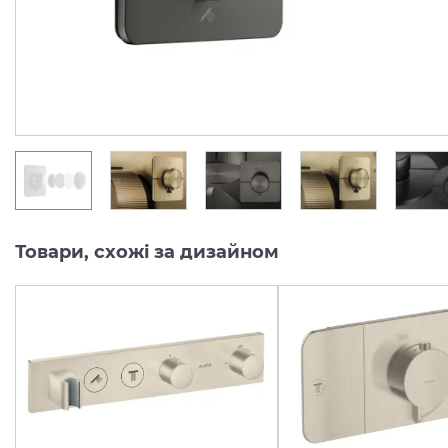
Під замовлення
Під замовлення
46 759.
50 098.
00
00
грн/шт
грн/шт
Товари, схожі за дизайном