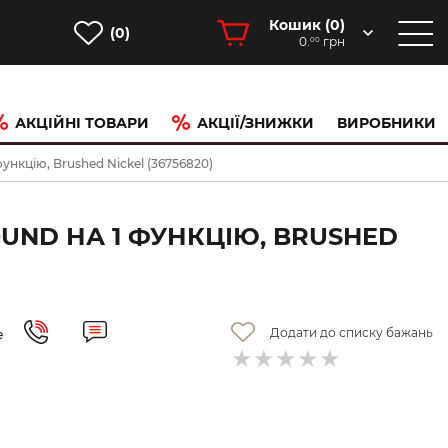
Кошик (
0
)
(0)
0.
грн
00
АКЦІЙНІ ТОВАРИ
АКЦІЇ/ЗНИЖКИ
ВИРОБНИКИ
нкцію, Brushed Nickel (36756820)
UND НА 1 ФУНКЦІЮ, BRUSHED
Додати до списку бажань
е