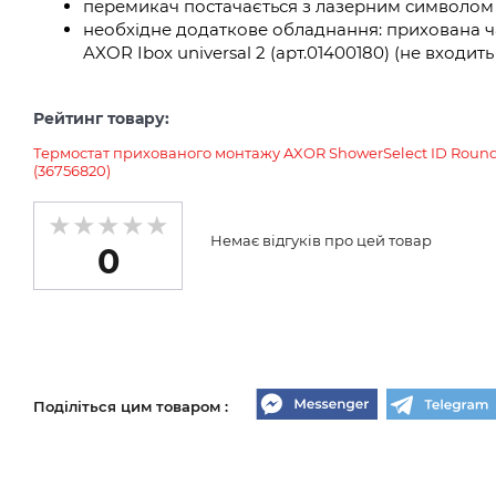
перемикач постачається з лазерним символом 
необхідне додаткове обладнання: прихована ч
AXOR Ibox universal 2 (арт.01400180) (не входить
Рейтинг товару:
Термостат прихованого монтажу AXOR ShowerSelect ID Round 
(36756820)
Немає відгуків про цей товар
0
Поділіться цим товаром :