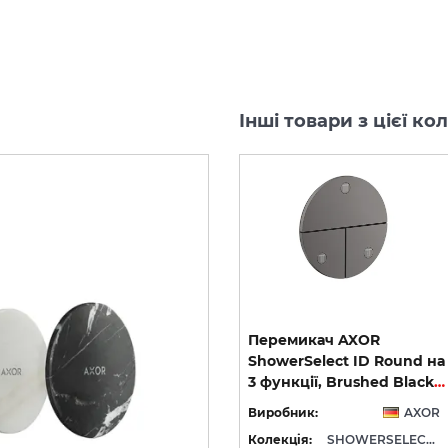
Інші товари з цієї к
Перемикач AXOR
Перемикач AXOR
ShowerSelect ID Square
ShowerSelect ID Round на
Softsquare на 3 функції, Polished Gold Optic (36781990)
на 3 функції, Brushed Black Chrome (36780340)
3 функції, Brushed Black Chrome (36779340)
OR
Виробник:
AXOR
Виробник:
AXOR
WERSELECT ID
Колекція:
SHOWERSELECT ID
Колекція:
SHOWERSELECT ID