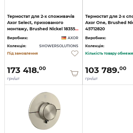
Термостат для 2-х споживачів
Термостат для 2-х с
Axor Select, прихованого
Axor One, Brushed Ni
монтажу, Brushed Nickel 18355820
45712820
Виробник:
AXOR
Виробник:
Колекція:
SHOWERSOLUTIONS
Колекція:
Під замовлення
Кількість товару обмеж
173 418.
103 789.
00
00
грн/шт
грн/шт