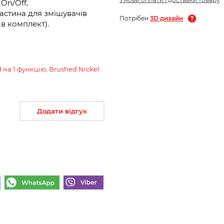
On/Off,
астина для змішувачів
Потрібен
3D дизайн
 в комплект).
на 1 функцію, Brushed Nickel
Додати відгук