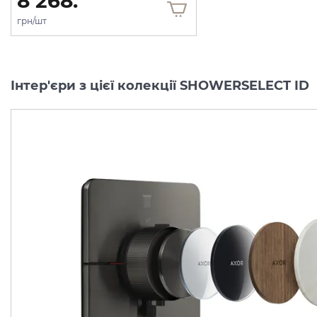
8 268.
грн/шт
Інтер'єри з цієї колекції SHOWERSELECT ID
Перемикач AXOR
Перемикач AXOR
ShowerSelect ID
ShowerSelect ID
Softsquare на 3 функції, Matt Black (36781670)
Виробник:
AXOR
Виробник:
AX
Колекція:
SHOWERSELECT ID
Колекція:
SHO