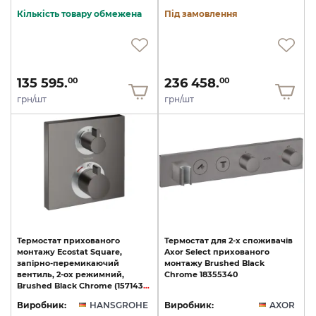
Кількість товару обмежена
Під замовлення
135 595.
236 458.
00
00
грн/шт
грн/шт
Термостат прихованого
Термостат
для
2-х
споживачів
монтажу Ecostat Square,
Axor
Select
прихованого
запірно-перемикаючий
монтажу
Brushed
Black
вентиль, 2-ох режимний,
Chrome
18355340
Brushed Black Chrome (15714340)
Виробник:
HANSGROHE
Виробник:
AXOR