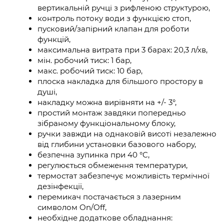
вертикальній ручці з рифленою структурою,
контроль потоку води з функцією стоп,
пусковий/запірний клапан для роботи
функцій,
максимальна витрата при 3 барах: 20,3 л/хв,
мін. робочий тиск: 1 бар,
макс. робочий тиск: 10 бар,
плоска накладка для більшого простору в
душі,
накладку можна вирівняти на +/- 3°,
простий монтаж завдяки попередньо
зібраному функціональному блоку,
ручки завжди на однаковій висоті незалежно
від глибини установки базового набору,
безпечна зупинка при 40 °C,
регулюється обмеження температури,
термостат забезпечує можливість термічної
дезінфекції,
перемикач постачається з лазерним
символом On/Off,
необхідне додаткове обладнання: