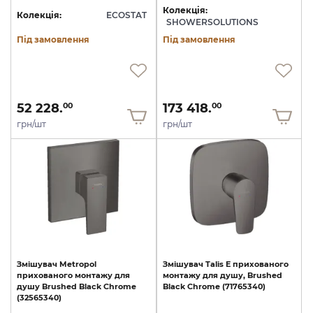
Колекція:
Колекція:
ECOSTAT
SHOWERSOLUTIONS
Під замовлення
Під замовлення
52 228.
173 418.
00
00
грн/шт
грн/шт
Змішувач
Metropol
Змішувач
Talis
E
прихованого
прихованого
монтажу
для
монтажу
для
душу,
Brushed
душу
Brushed
Black
Chrome
Black
Chrome
(71765340)
(32565340)