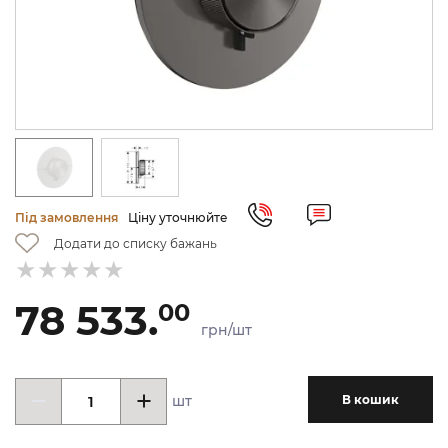
Під замовлення
Ціну уточнюйте
Додати до списку бажань
78 533.
00
грн/шт
шт
В кошик