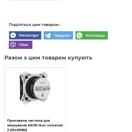
Поділіться цим товаром :
Разом з цим товаром купують
Прихована
частина
для
змішувачів
AXOR
Ibox
universal
2
(01400180)