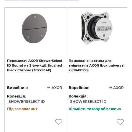
t
Перемикач
AXOR
ShowerSelect
Прихована
частина
для
d
ID
Round
на
3
функції,
Brushed
змішувачів
AXOR
Ibox
universal
Black
Chrome
(36779340)
2
(01400180)
R
Виробник:
AXOR
Виробник:
AXOR
Колекція:
Колекція:
SHOWERSELECT ID
SHOWERSELECT ID
Під замовлення
Кількість товару обмежена