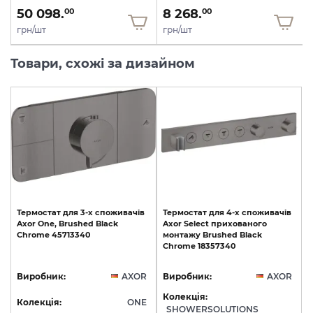
50 098.
8 268.
00
00
грн/шт
грн/шт
Товари, схожі за дизайном
Термостат
для
3-х
споживачів
Термостат
для
4-х
споживачів
Axor
One,
Brushed
Black
Axor
Select
прихованого
Chrome
45713340
монтажу
Brushed
Black
Chrome
18357340
Виробник:
AXOR
Виробник:
AXOR
Колекція:
Колекція:
ONE
SHOWERSOLUTIONS