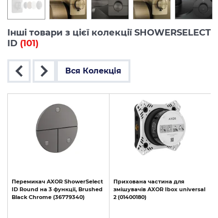
Інші товари з цієї колекції SHOWERSELECT
ID
(101)
Вся Колекція
t
Перемикач
AXOR
ShowerSelect
Прихована
частина
для
d
ID
Round
на
3
функції,
Brushed
змішувачів
AXOR
Ibox
universal
Black
Chrome
(36779340)
2
(01400180)