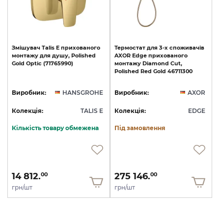
Змішувач
Talis
E
прихованого
Термостат
для
3-х
споживачів
монтажу
для
душу,
Polished
AXOR
Edge
прихованого
Gold
Optic
(71765990)
монтажу
Diamond
Cut,
Polished
Red
Gold
46711300
Виробник:
HANSGROHE
Виробник:
AXOR
Колекція:
TALIS E
Колекція:
EDGE
Кількість товару обмежена
Під замовлення
14 812.
275 146.
00
00
грн/шт
грн/шт