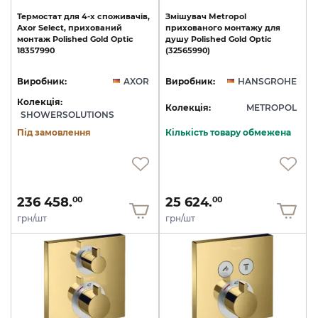
Термостат
для
4-х
споживачів,
Змішувач
Metropol
Axor
Select,
прихований
прихованого
монтажу
для
монтаж
Polished
Gold
Optic
душу
Polished
Gold
Optic
18357990
(32565990)
Виробник:
AXOR
Виробник:
HANSGROHE
Колекція:
Колекція:
METROPOL
SHOWERSOLUTIONS
Під замовлення
Кількість товару обмежена
236 458.
25 624.
00
00
грн/шт
грн/шт