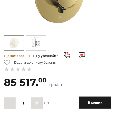
Під замовлення
Ціну уточнюйте
Додати до списку бажань
85 517.
00
грн/шт
шт
В кошик