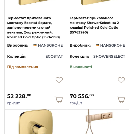
Термостат прихованого
Термостат
прихованого
монтажу Ecostat Square,
монтажу
ShowerSelect
на
2
запірно-перемикаючий
клавіші
Polished
Gold
Optic
вентиль, 2-ох режимний,
(15763990)
Polished Gold Optic (15714990)
Виробник:
HANSGROHE
Виробник:
HANSGROHE
Колекція:
ECOSTAT
Колекція:
SHOWERSELECT
Під замовлення
В наявності
52 228.
70 556.
00
00
грн/шт
грн/шт