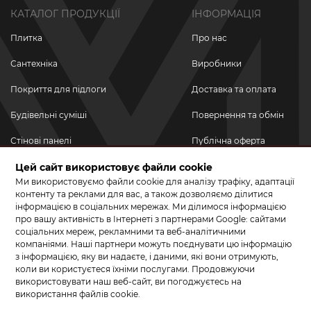
КАТАЛОГ ПРОДУКЦІЇ
ІНФОРМАЦІЯ
Плитка
Про нас
Сантехніка
Виробники
Покриття для підлоги
Доставка та оплата
Будівельні суміші
Повернення та обмін
Стінові панелі
Публічна оферта
Новинки
Цей сайт використовує файли cookie
Політика
конфіденційності
Ми використовуємо файли cookie для аналізу трафіку, адаптації
Акційні товари
контенту та реклами для вас, а також дозволяємо ділитися
інформацією в соціальних мережах. Ми ділимося інформацією
Акції/Знижки
про вашу активність в Інтернеті з партнерами Google: сайтами
соціальних мереж, рекламними та веб-аналітичними
ПРИЄДНУЙТЕСЬ ДО НАС У СОЦМЕРЕЖАХ
компаніями. Наші партнери можуть поєднувати цю інформацію
з інформацією, яку ви надаєте, і даними, які вони отримують,
коли ви користуєтеся їхніми послугами. Продовжуючи
використовувати наш веб-сайт, ви погоджуєтесь на
використання файлів cookie.