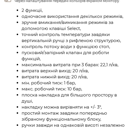
через налаштування передачі кольорів екраном монітору.
2 функції,
одночасне використання декількох режимів,
зручне вмикання/вимикання режимів за
допомогою клавіші Select,
точний контроль температури завдяки
вертикальній ручці з рифленою структурою,
контроль потоку води з функцією стоп,
пусковий/запірний клапан для роботи
функцій,
максимальна витрата при 3 барах: 22,1 л/хв,
витрата верхній вихід: 20 л/хв,
витрата нижній вихід: 20 л/хв,
мін. робочий тиск: 1 бар,
макс. робочий тиск: 10 бар,
плоска накладка для більшого простору в
душі,
накладку можна вирівняти на +/- 3°,
простий монтаж завдяки попередньо
зібраному функціональному блоку,
ручки завжди на однаковій висоті незалежно