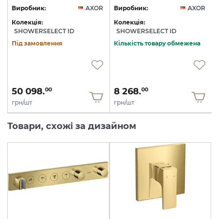
R
Виробник:
AXOR
Виробник:
AXOR
Колекція:
Колекція:
SHOWERSELECT ID
SHOWERSELECT ID
Під замовлення
Кількість товару обмежена
50 098.
8 268.
00
00
грн/шт
грн/шт
Товари, схожі за дизайном