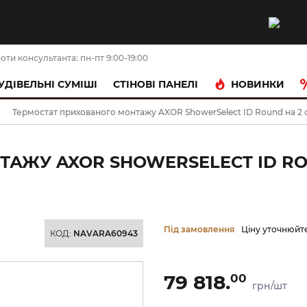
оти консультанта: пн-пт 9:00-19:00
НОВИНКИ
УДІВЕЛЬНІ СУМІШІ
CТІНОВІ ПАНЕЛІ
Термостат прихованого монтажу AXOR ShowerSelect ID Round на 2 фу
АЖУ AXOR SHOWERSELECT ID ROU
Під замовлення
Ціну уточнюйт
КОД:
NAVARA60943
79 818.
00
грн/шт