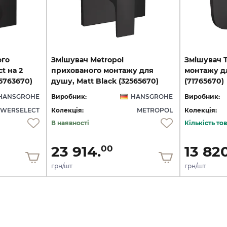
ого
Змішувач Metropol
Змішувач T
t на 2
прихованого монтажу для
монтажу дл
15763670)
душу, Matt Black (32565670)
(71765670)
HANSGROHE
Виробник:
HANSGROHE
Виробник:
WERSELECT
Колекція:
METROPOL
Колекція:
В наявності
Кількість т
23 914.
13 820
00
грн/шт
грн/шт