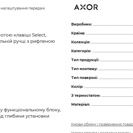
з налаштування передачі 
Виробник:
Країна:
гою клавіші Select,
льній ручці з рифленою
Колекція:
Категорія:
Тип продукції:
Тип монтажу:
Тип поверхні:
Колір:
З термостатом:
,
Матеріал:
у функціональному блоку,
ід глибини установки
Умови обміну і повернення това
Умови оплати і доставки товару