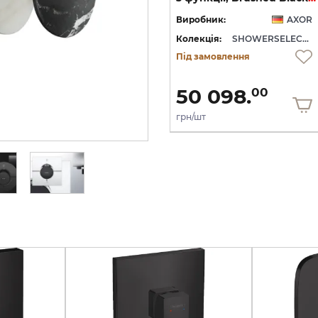
OR
Виробник:
AXOR
Виробник:
AXOR
WERSELECT ID
Колекція:
SHOWERSELECT ID
Колекція:
SHOWERSELECT ID
Під замовлення
Під замовлення
50 098.
50 098.
00
00
грн/шт
грн/шт