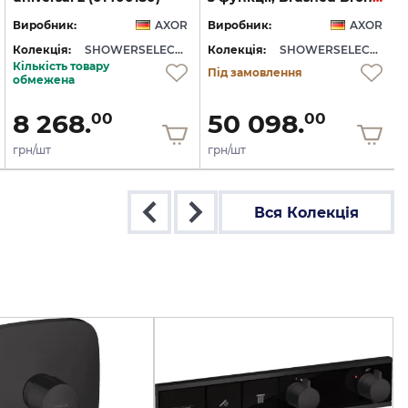
Виробник:
AXOR
Виробник:
AXOR
Колекція:
SHOWERSELECT ID
Колекція:
SHOWERSELECT ID
Кількість товару
Під замовлення
обмежена
8 268.
50 098.
00
00
грн/шт
грн/шт
Вся Колекція