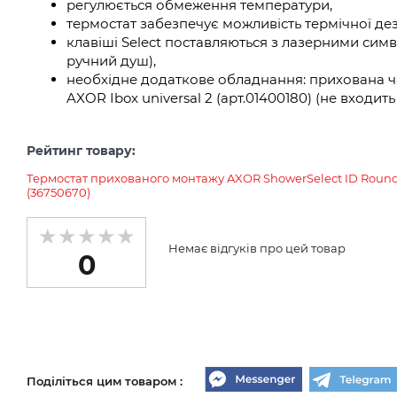
регулюється обмеження температури,
термостат забезпечує можливість термічної дез
клавіші Select поставляються з лазерними сим
ручний душ),
необхідне додаткове обладнання: прихована ч
AXOR Ibox universal 2 (арт.01400180) (не входит
Рейтинг товару:
Термостат прихованого монтажу AXOR ShowerSelect ID Round н
(36750670)
Немає відгуків про цей товар
0
Поділіться цим товаром :