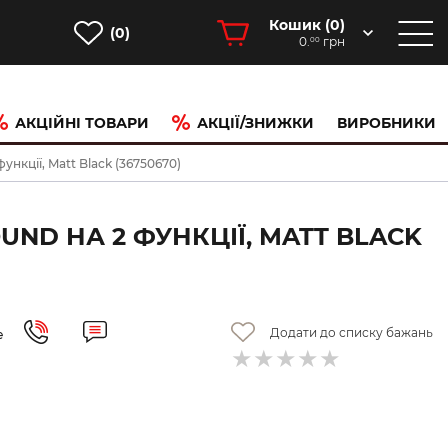
Кошик (
0
)
(0)
0.
грн
00
АКЦІЙНІ ТОВАРИ
АКЦІЇ/ЗНИЖКИ
ВИРОБНИКИ
нкції, Matt Black (36750670)
ND НА 2 ФУНКЦІЇ, MATT BLACK
Додати до списку бажань
е