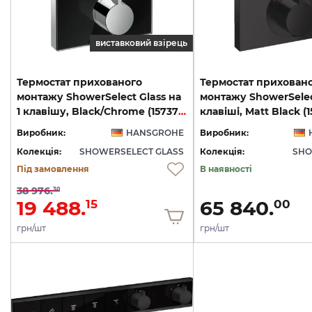
виставковий взірець
Термостат прихованого
Термостат прихован
монтажу ShowerSelect Glass на
монтажу ShowerSelec
1 клавішу, Black/Chrome (15737600)
клавіші, Matt Black (
Виробник:
HANSGROHE
Виробник:
Колекція:
SHOWERSELECT GLASS
Колекція:
SHO
Під замовлення
В наявності
38 976.
30
19 488.
65 840.
15
00
грн/шт
грн/шт