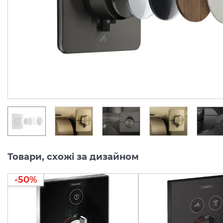
Виробник:
AXOR
Виробник:
AX
Колекція:
SHOWERSELECT ID
Колекція:
SHO
Під замовлення
Під замовлення
46 759.
50 098.
00
00
грн/шт
грн/шт
Товари, схожі за дизайном
-50%