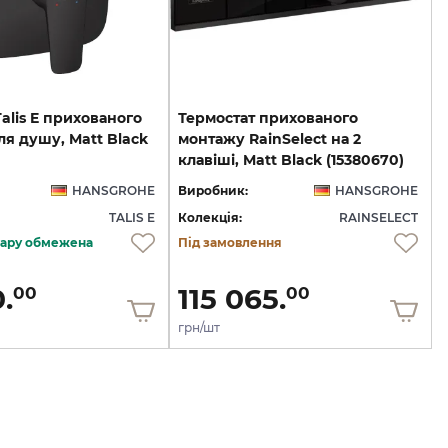
alis E прихованого
Термостат прихованого
я душу, Matt Black
монтажу RainSelect на 2
клавіші, Matt Black (15380670)
HANSGROHE
Виробник:
HANSGROHE
TALIS E
Колекція:
RAINSELECT
овару обмежена
Під замовлення
.
115 065.
00
00
грн/шт