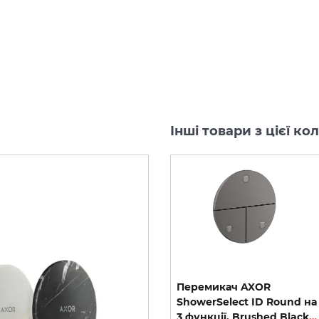
Інші товари з цієї к
Перемикач AXOR
Перемикач AXOR
ShowerSelect ID Square
ShowerSelect ID Round на
Softsquare на 3 функції, Polished Gold Optic (36781990)
на 3 функції, Brushed Black Chrome (36780340)
3 функції, Brushed Black Chrome (36779340)