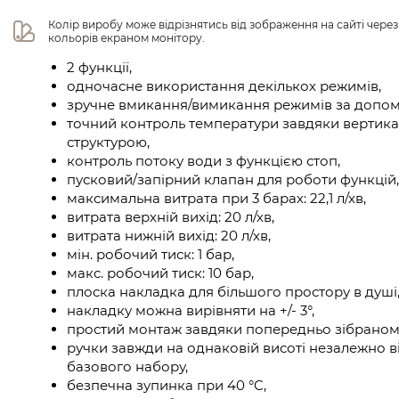
Колір виробу може відрізнятись від зображення на сайті чере
кольорів екраном монітору.
2 функції,
одночасне використання декількох режимів,
зручне вмикання/вимикання режимів за допомо
точний контроль температури завдяки вертика
структурою,
контроль потоку води з функцією стоп,
пусковий/запірний клапан для роботи функцій,
максимальна витрата при 3 барах: 22,1 л/хв,
витрата верхній вихід: 20 л/хв,
витрата нижній вихід: 20 л/хв,
мін. робочий тиск: 1 бар,
макс. робочий тиск: 10 бар,
плоска накладка для більшого простору в душі
накладку можна вирівняти на +/- 3°,
простий монтаж завдяки попередньо зібраном
ручки завжди на однаковій висоті незалежно в
базового набору,
безпечна зупинка при 40 °C,