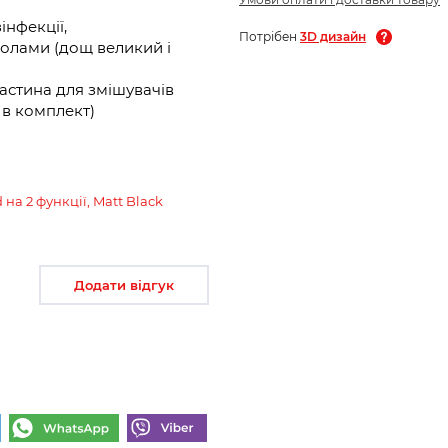
інфекції,
Потрібен
3D дизайн
волами (дощ великий і
астина для змішувачів
ь в комплект)
а 2 функції, Matt Black
Додати відгук