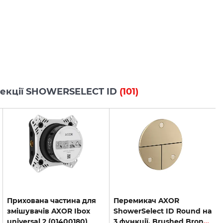
олекції SHOWERSELECT ID
(101)
Прихована частина для
Перемикач AXOR
змішувачів AXOR Ibox
ShowerSelect ID Round на
universal 2 (01400180)
3 функції, Brushed Bronze (36779140)