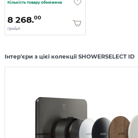
Кількість товару обмежена
8 268.
00
грн/шт
Інтер'єри з цієї колекції SHOWERSELECT ID
Перемикач AXOR
Перемикач AXOR
ShowerSelect ID
ShowerSelect ID
Softsquare на 3 функції, Matt Black (36781670)