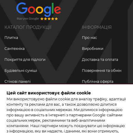
КАТАЛОГ ПРОДУКЦІЇ
ІНФОРМАЦІЯ
Плитка
Про нас
Сантехніка
Виробники
Покриття для підлоги
Доставка та оплата
Будівельні суміші
Повернення та обмін
Стінові панелі
Публічна оферта
Цей сайт використовує файли cookie
Новинки
Політика
конфіденційності
Ми використовуємо файли cookie для аналізу трафіку, адаптації
Акційні товари
контенту та реклами для вас, а також дозволяємо ділитися
інформацією в соціальних мережах. Ми ділимося інформацією
Акції/Знижки
про вашу активність в Інтернеті з партнерами Google: сайтами
соціальних мереж, рекламними та веб-аналітичними
ПРИЄДНУЙТЕСЬ ДО НАС У СОЦМЕРЕЖАХ
компаніями. Наші партнери можуть поєднувати цю інформацію
з інформацією, яку ви надаєте, і даними, які вони отримують,