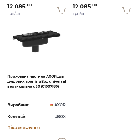
12 085.
12 085.
00
00
грн/шт
грн/шт
Прихована
частина
AXOR
для
душових
трапів
uBox
universal
вертикальна
d50
(01007180)
Виробник:
AXOR
Колекція:
UBOX
Під замовлення