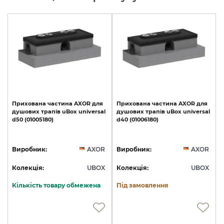
Прихована
частина
AXOR
для
Прихована
частина
AXOR
для
душових
трапів
uBox
universal
душових
трапів
uBox
universal
d50
(01005180)
d40
(01006180)
Виробник:
AXOR
Виробник:
AXOR
Колекція:
UBOX
Колекція:
UBOX
Кількість товару обмежена
Під замовлення