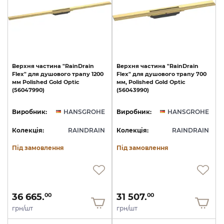
Верхня
частина
"RainDrain
Верхня
частина
"RainDrain
Flex"
для
душового
трапу
1200
Flex"
для
душового
трапу
700
мм
Polished
Gold
Optic
мм,
Polished
Gold
Optic
(56047990)
(56043990)
Виробник:
HANSGROHE
Виробник:
HANSGROHE
Колекція:
RAINDRAIN
Колекція:
RAINDRAIN
Під замовлення
Під замовлення
36 665.
31 507.
00
00
грн/шт
грн/шт