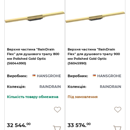
Верхня
частина
"RainDrain
Верхня
частина
"RainDrain
Flex"
для
душового
трапу
800
Flex"
для
душового
трапу
900
мм
Polished
Gold
Optic
мм
Polished
Gold
Optic
(56044990)
(56045990)
Виробник:
HANSGROHE
Виробник:
HANSGROHE
Колекція:
RAINDRAIN
Колекція:
RAINDRAIN
Кількість товару обмежена
Під замовлення
32 544.
33 574.
00
00