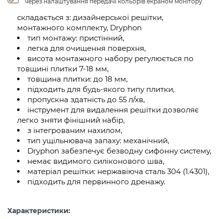
через налаштування передачі кольорів екраном монітору.
складається з: дизайнерської решітки,
монтажного комплекту, Dryphon
тип монтажу: пристінний,
легка для очищення поверхня,
висота монтажного набору регулюється по
товщині плитки 7-18 мм,
товщина плитки: до 18 мм,
підходить для будь-якого типу плитки,
пропускна здатність до 55 л/хв,
інструмент для видалення решітки дозволяє
легко зняти фінішний набір,
з інтегрованим нахилом,
тип ущільнювача запаху: механічний,
Dryphon забезпечує безводну сифонну систему,
немає видимого силіконового шва,
матеріал решітки: нержавіюча сталь 304 (1.4301),
підходить для первинного дренажу.
Характеристики: