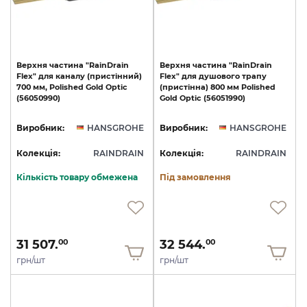
Верхня
частина
"RainDrain
Верхня
частина
"RainDrain
Flex"
для
каналу
(пристінний)
Flex"
для
душового
трапу
700
мм,
Polished
Gold
Optic
(пристінна)
800
мм
Polished
(56050990)
Gold
Optic
(56051990)
Виробник:
HANSGROHE
Виробник:
HANSGROHE
Колекція:
RAINDRAIN
Колекція:
RAINDRAIN
Кількість товару обмежена
Під замовлення
31 507.
32 544.
00
00
грн/шт
грн/шт