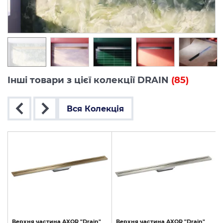
Інші товари з цієї колекції DRAIN
(85)
Вся Колекція
Верхня
частина
AXOR
"Drain"
Верхня
частина
AXOR
"Drain"