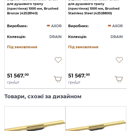
для
душового
трапу
для
душового
трапу
(пристінна)
1000
мм,
Brushed
(пристінна)
1000
мм,
Brushed
Bronze
(42528140)
Stainless
Steel
(42528800)
R
Виробник:
AXOR
Виробник:
AXOR
N
Колекція:
DRAIN
Колекція:
DRAIN
Під замовлення
Під замовлення
51 567.
51 567.
00
00
грн/шт
грн/шт
Товари, схожі за дизайном