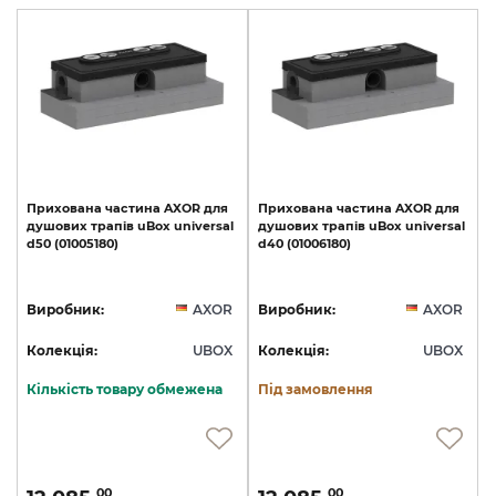
Прихована
частина
AXOR
для
Прихована
частина
AXOR
для
душових
трапів
uBox
universal
душових
трапів
uBox
universal
d50
(01005180)
d40
(01006180)
Виробник:
AXOR
Виробник:
AXOR
Колекція:
UBOX
Колекція:
UBOX
Кількість товару обмежена
Під замовлення
00
00