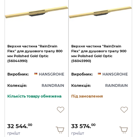
Верхня
частина
"RainDrain
Верхня
частина
"RainDrain
Flex"
для
душового
трапу
800
Flex"
для
душового
трапу
900
мм
Polished
Gold
Optic
мм
Polished
Gold
Optic
(56044990)
(56045990)
Виробник:
HANSGROHE
Виробник:
HANSGROHE
Колекція:
RAINDRAIN
Колекція:
RAINDRAIN
Кількість товару обмежена
Під замовлення
32 544.
33 574.
00
00
грн/шт
грн/шт