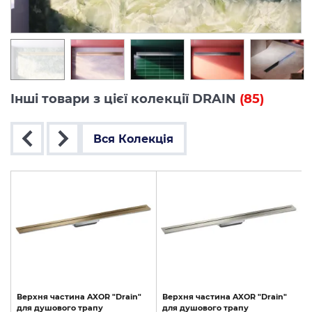
Інші товари з цієї колекції DRAIN
(85)
Вся Колекція
Верхня
частина
AXOR
"Drain"
Верхня
частина
AXOR
"Drain"
для
душового
трапу
для
душового
трапу