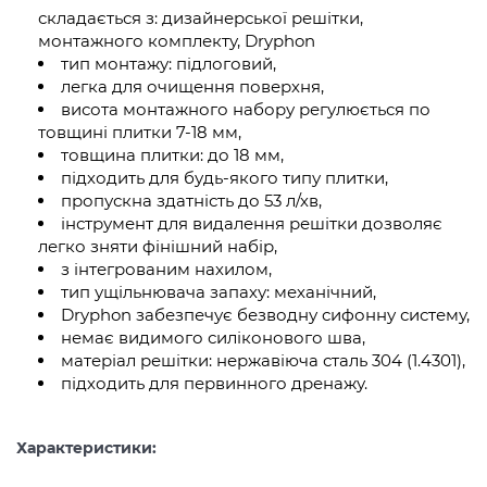
складається з: дизайнерської решітки,
монтажного комплекту, Dryphon
тип монтажу: підлоговий,
легка для очищення поверхня,
висота монтажного набору регулюється по
товщині плитки 7-18 мм,
товщина плитки: до 18 мм,
підходить для будь-якого типу плитки,
пропускна здатність до 53 л/хв,
інструмент для видалення решітки дозволяє
легко зняти фінішний набір,
з інтегрованим нахилом,
тип ущільнювача запаху: механічний,
Dryphon забезпечує безводну сифонну систему,
немає видимого силіконового шва,
матеріал решітки: нержавіюча сталь 304 (1.4301),
підходить для первинного дренажу.
Характеристики: