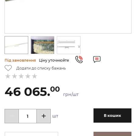
Під замовлення
Ціну уточнюйте
Додати до списку бажань
46 065.
00
грн/шт
шт
В кошик