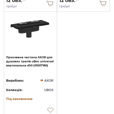
12 085.
12 085.
грн/шт
грн/шт
Прихована
частина
AXOR
для
душових
трапів
uBox
universal
вертикальна
d50
(01007180)
Виробник:
AXOR
Колекція:
UBOX
Під замовлення