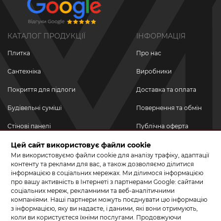
КАТАЛОГ ПРОДУКЦІЇ
ІНФОРМАЦІЯ
Плитка
Про нас
Сантехніка
Виробники
Покриття для підлоги
Доставка та оплата
Будівельні суміші
Повернення та обмін
Стінові панелі
Публічна оферта
Цей сайт використовує файли cookie
Новинки
Політика
конфіденційності
Ми використовуємо файли cookie для аналізу трафіку, адаптації
Акційні товари
контенту та реклами для вас, а також дозволяємо ділитися
інформацією в соціальних мережах. Ми ділимося інформацією
Акції/Знижки
про вашу активність в Інтернеті з партнерами Google: сайтами
соціальних мереж, рекламними та веб-аналітичними
ПРИЄДНУЙТЕСЬ ДО НАС У СОЦМЕРЕЖАХ
компаніями. Наші партнери можуть поєднувати цю інформацію
з інформацією, яку ви надаєте, і даними, які вони отримують,
коли ви користуєтеся їхніми послугами. Продовжуючи