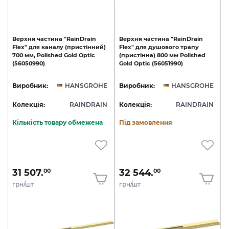
Верхня
частина
"RainDrain
Верхня
частина
"RainDrain
Flex"
для
каналу
(пристінний)
Flex"
для
душового
трапу
700
мм,
Polished
Gold
Optic
(пристінна)
800
мм
Polished
(56050990)
Gold
Optic
(56051990)
Виробник:
HANSGROHE
Виробник:
HANSGROHE
Колекція:
RAINDRAIN
Колекція:
RAINDRAIN
Кількість товару обмежена
Під замовлення
31 507.
32 544.
00
00
грн/шт
грн/шт