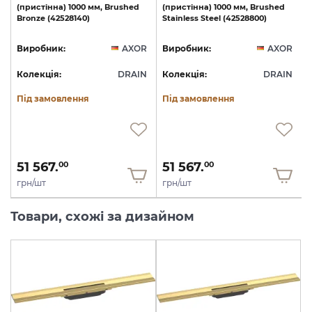
(пристінна)
1000
мм,
Brushed
(пристінна)
1000
мм,
Brushed
Bronze
(42528140)
Stainless
Steel
(42528800)
R
Виробник:
AXOR
Виробник:
AXOR
N
Колекція:
DRAIN
Колекція:
DRAIN
Під замовлення
Під замовлення
51 567.
51 567.
00
00
грн/шт
грн/шт
Товари, схожі за дизайном