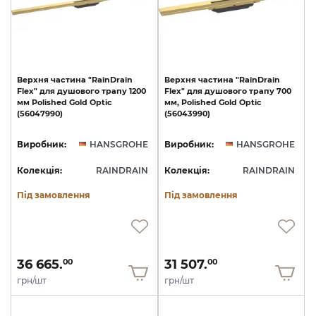
Верхня
частина
"RainDrain
Верхня
частина
"RainDrain
Flex"
для
душового
трапу
1200
Flex"
для
душового
трапу
700
мм
Polished
Gold
Optic
мм,
Polished
Gold
Optic
(56047990)
(56043990)
Виробник:
HANSGROHE
Виробник:
HANSGROHE
Колекція:
RAINDRAIN
Колекція:
RAINDRAIN
Під замовлення
Під замовлення
36 665.
31 507.
00
00
грн/шт
грн/шт