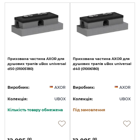
Прихована
частина
AXOR
для
Прихована
частина
AXOR
для
душових
трапів
uBox
universal
душових
трапів
uBox
universal
d50
(01005180)
d40
(01006180)
Виробник:
AXOR
Виробник:
AXOR
Колекція:
UBOX
Колекція:
UBOX
Кількість товару обмежена
Під замовлення
00
00