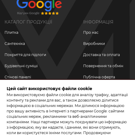
КАТАЛОГ ПРОДУКЦІЇ
ІНФОРМАЦІЯ
Плитка
Про нас
Сантехніка
Виробники
Покриття для підлоги
Доставка та оплата
Будівельні суміші
Повернення та обмін
Стінові панелі
Публічна оферта
Цей сайт використовує файли cookie
Новинки
Політика
конфіденційності
Ми використовуємо файли cookie для аналізу трафіку, адаптації
Акційні товари
контенту та реклами для вас, а також дозволяємо ділитися
інформацією в соціальних мережах. Ми ділимося інформацією
Акції/Знижки
про вашу активність в Інтернеті з партнерами Google: сайтами
соціальних мереж, рекламними та веб-аналітичними
ПРИЄДНУЙТЕСЬ ДО НАС У СОЦМЕРЕЖАХ
компаніями. Наші партнери можуть поєднувати цю інформацію
з інформацією, яку ви надаєте, і даними, які вони отримують,
коли ви користуєтеся їхніми послугами. Продовжуючи