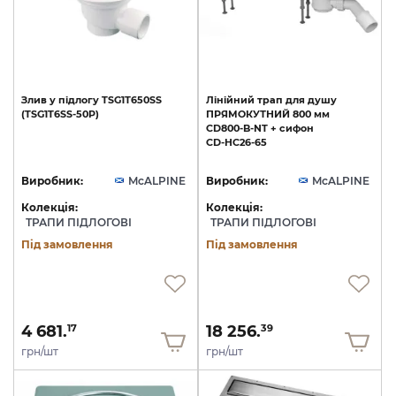
Злив
у
підлогу
TSG1Т650SS
Лінійний
трап
для
душу
(TSG1T6SS-50P)
ПРЯМОКУТНИЙ
800
мм
CD800-B-NT
+
сифон
CD-HC26-65
Виробник:
McALPINE
Виробник:
McALPINE
Колекція:
Колекція:
ТРАПИ ПІДЛОГОВІ
ТРАПИ ПІДЛОГОВІ
Під замовлення
Під замовлення
4 681.
18 256.
17
39
грн/шт
грн/шт