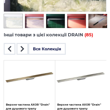
Інші товари з цієї колекції DRAIN
(85)
Вся Колекція
Верхня
частина
AXOR
"Drain"
Верхня
частина
AXOR
"Drain"
для
душового
трапу
для
душового
трапу