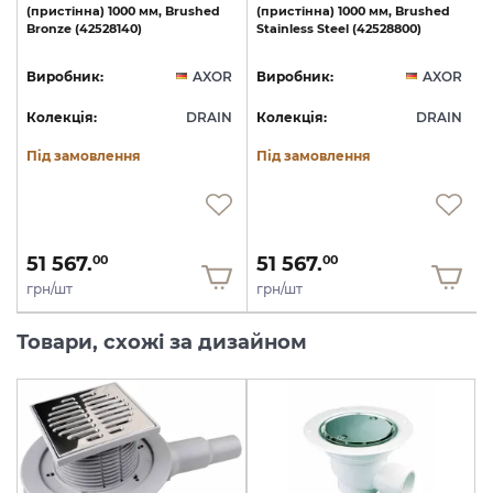
(пристінна)
1000
мм,
Brushed
(пристінна)
1000
мм,
Brushed
Bronze
(42528140)
Stainless
Steel
(42528800)
R
Виробник:
AXOR
Виробник:
AXOR
N
Колекція:
DRAIN
Колекція:
DRAIN
Під замовлення
Під замовлення
51 567.
51 567.
00
00
грн/шт
грн/шт
Товари, схожі за дизайном