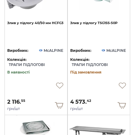
Злив
у
підлогу
40/50
мм
HCFG3
Злив
у
підлогу
TSG1SS-50P
Виробник:
McALPINE
Виробник:
McALPINE
Колекція:
Колекція:
ТРАПИ ПІДЛОГОВІ
ТРАПИ ПІДЛОГОВІ
В наявності
Під замовлення
2 116.
4 573.
55
42
грн/шт
грн/шт