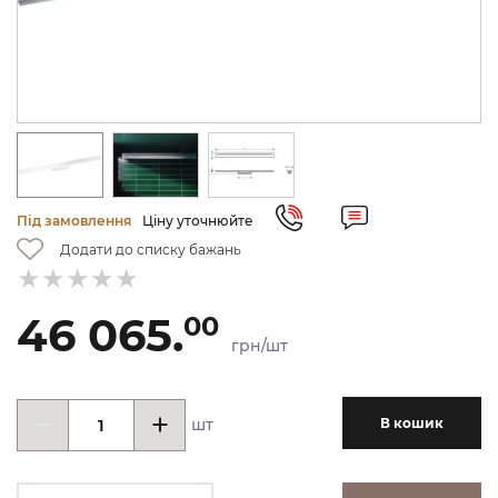
Під замовлення
Ціну уточнюйте
Додати до списку бажань
46 065.
00
грн/шт
шт
В кошик