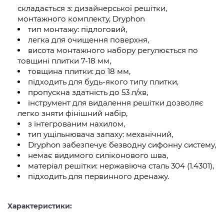
складається з: дизайнерської решітки,
монтажного комплекту, Dryphon
тип монтажу: підлоговий,
легка для очищення поверхня,
висота монтажного набору регулюється по
товщині плитки 7-18 мм,
товщина плитки: до 18 мм,
підходить для будь-якого типу плитки,
пропускна здатність до 53 л/хв,
інструмент для видалення решітки дозволяє
легко зняти фінішний набір,
з інтегрованим нахилом,
тип ущільнювача запаху: механічний,
Dryphon забезпечує безводну сифонну систему,
немає видимого силіконового шва,
матеріал решітки: нержавіюча сталь 304 (1.4301),
підходить для первинного дренажу.
Характеристики: