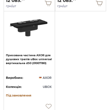
12 085.
12 085.
грн/шт
грн/шт
Прихована
частина
AXOR
для
душових
трапів
uBox
universal
вертикальна
d50
(01007180)
Виробник:
AXOR
Колекція:
UBOX
Під замовлення