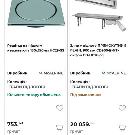
Решітка
на
підлогу
Злив
у
підлогу
ПРЯМОКУТНИЙ
нержавіюча
150х150мм
HC29-SS
PLAIN:
900
мм
CD900-B-NT+
сифон
CD-HC26-65
Виробник:
McALPINE
Виробник:
McALPINE
Колекція:
Колекція:
ТРАПИ ПІДЛОГОВІ
ТРАПИ ПІДЛОГОВІ
Кількість товару обмежена
Під замовлення
753.
20 059.
69
55
грн/шт
грн/шт