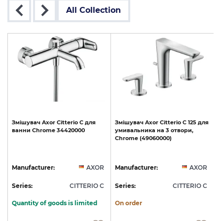
All Collection
Змішувач
Axor
Citterio
C
для
Змішувач
Axor
Citterio
C
125
для
ванни
Chrome
34420000
умивальника
на
3
отвори,
Chrome
(49060000)
R
Manufacturer:
AXOR
Manufacturer:
AXOR
C
Series:
CITTERIO C
Series:
CITTERIO C
S
Quantity of goods is limited
On order