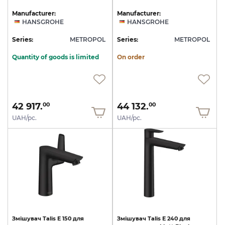
Manufacturer:
Manufacturer:
HANSGROHE
HANSGROHE
Series:
METROPOL
Series:
METROPOL
Quantity of goods is limited
On order
42 917.
44 132.
00
00
UAH/pc.
UAH/pc.
Змішувач
Talis
E
150
для
Змішувач
Talis
E
240
для