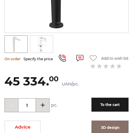
Add to wish list
On order
Specify the price
45 334.
00
UAH/pc.
pc.
To the cart
Advice
3D design