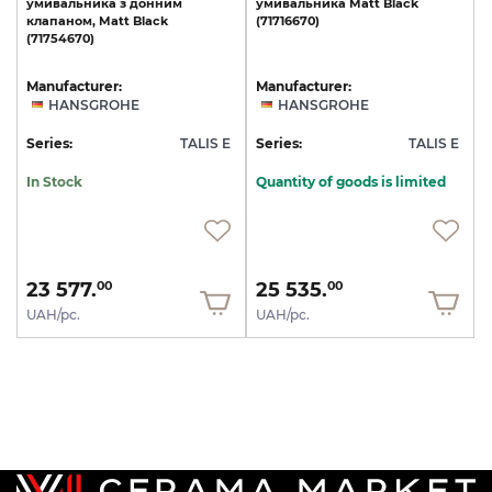
умивальника
з
донним
умивальника
Matt
Black
клапаном,
Matt
Black
(71716670)
(71754670)
Manufacturer:
Manufacturer:
HANSGROHE
HANSGROHE
Series:
TALIS E
Series:
TALIS E
In Stock
Quantity of goods is limited
23 577.
25 535.
00
00
UAH/pc.
UAH/pc.