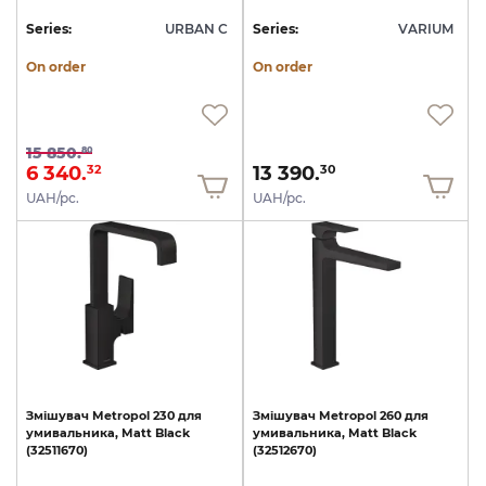
Series:
URBAN C
Series:
VARIUM
On order
On order
15 850.
80
6 340.
13 390.
32
30
UAH/pc.
UAH/pc.
Змішувач
Metropol
230
для
Змішувач
Metropol
260
для
умивальника,
Matt
Black
умивальника,
Matt
Black
(32511670)
(32512670)