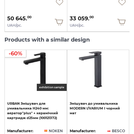
50 645.
33 059.
00
00
UAH/pc.
UAH/pc.
Products with a similar design
-60%
exhibition sample
URBAN
Змішувач
для
Змішувач
до
умивальника
умивальника
Н240
мм:
MODERN
I/VARIUM
I
чорний
аератор"plus"
+
керамічний
мат
картридж
d25мм
(100121372)
Manufacturer:
NOKEN
Manufacturer:
BESCO