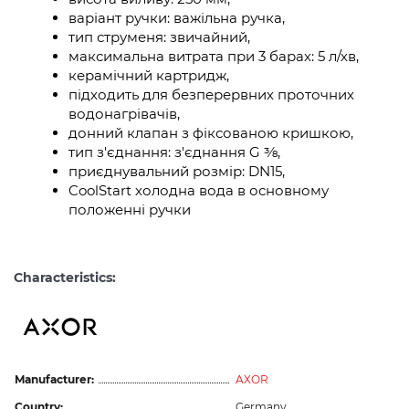
варіант ручки: важільна ручка,
тип струменя: звичайний,
максимальна витрата при 3 барах: 5 л/хв,
керамічний картридж,
підходить для безперервних проточних
водонагрівачів,
донний клапан з фіксованою кришкою,
тип з'єднання: з'єднання G ⅜,
приєднувальний розмір: DN15,
CoolStart холодна вода в основному
положенні ручки
Characteristics:
Manufacturer:
AXOR
Country:
Germany