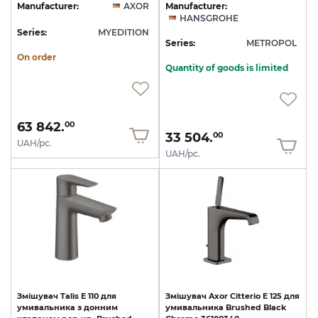
Manufacturer:
AXOR
Manufacturer:
HANSGROHE
Series:
MYEDITION
Series:
METROPOL
On order
Quantity of goods is limited
63 842.
00
33 504.
00
UAH/pc.
UAH/pc.
Змішувач
Talis
E
110
для
Змішувач
Axor
Citterio
E
125
для
умивальника
з
донним
умивальника
Brushed
Black