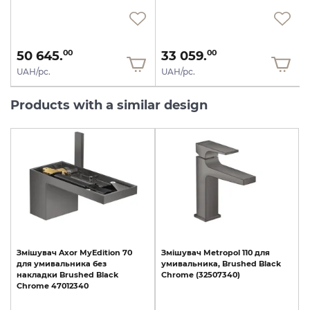
50 645.
33 059.
00
00
UAH/pc.
UAH/pc.
Products with a similar design
Змішувач
Axor
MyEdition
70
Змішувач
Metropol
110
для
для
умивальника
без
умивальника,
Brushed
Black
накладки
Brushed
Black
Chrome
(32507340)
Chrome
47012340