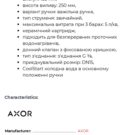
висота виливу: 250 мм,
варіант ручки: важільна ручка,
тип струменя: звичайний,
максимальна витрата при 3 барах: 5 л/хв,
керамічний картридж,
підходить для безперервних проточних
водонагрівачів,
донний клапан з фіксованою кришкою,
тип з'єднання: з'єднання G ⅜,
приєднувальний розмір: DN15,
CoolStart холодна вода в основному
положенні ручки
Characteristics:
Manufacturer:
AXOR