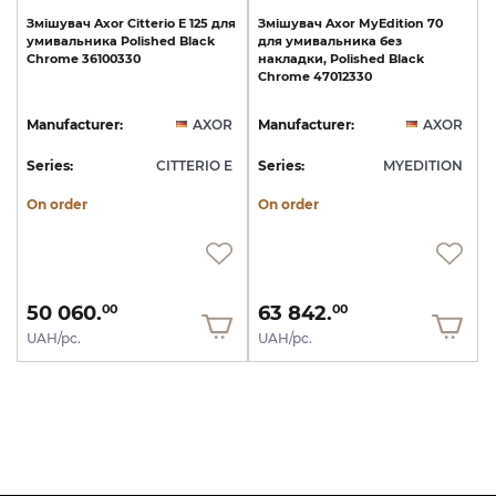
Змішувач
Axor
Citterio
E
125
для
Змішувач
Axor
MyEdition
70
умивальника
Polished
Black
для
умивальника
без
Chrome
36100330
накладки,
Polished
Black
Chrome
47012330
Manufacturer:
AXOR
Manufacturer:
AXOR
Series:
CITTERIO E
Series:
MYEDITION
On order
On order
50 060.
63 842.
00
00
UAH/pc.
UAH/pc.