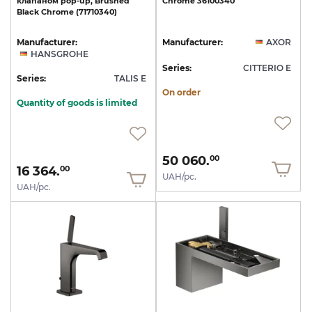
клапаном
pop-up,
Brushed
Chrome
36100340
Black
Chrome
(71710340)
Manufacturer:
Manufacturer:
AXOR
HANSGROHE
Series:
CITTERIO E
Series:
TALIS E
On order
Quantity of goods is limited
50 060.
00
16 364.
00
UAH/pc.
UAH/pc.