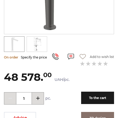
Add to wish list
On order
Specify the price
48 578.
00
UAH/pc.
pc.
To the cart
Advice