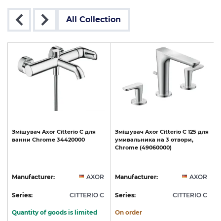
All Collection
Змішувач
Axor
Citterio
C
для
Змішувач
Axor
Citterio
C
125
для
ванни
Chrome
34420000
умивальника
на
3
отвори,
Chrome
(49060000)
R
Manufacturer:
AXOR
Manufacturer:
AXOR
C
Series:
CITTERIO C
Series:
CITTERIO C
S
Quantity of goods is limited
On order