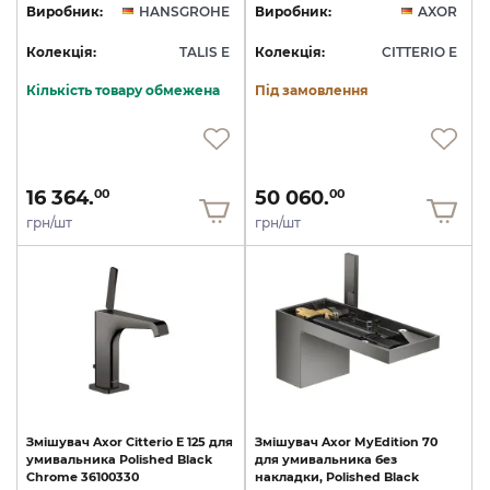
Виробник:
HANSGROHE
Виробник:
AXOR
Колекція:
TALIS E
Колекція:
CITTERIO E
Кількість товару обмежена
Під замовлення
16 364.
50 060.
00
00
грн/шт
грн/шт
Змішувач
Axor
Citterio
E
125
для
Змішувач
Axor
MyEdition
70
умивальника
Polished
Black
для
умивальника
без
Chrome
36100330
накладки,
Polished
Black