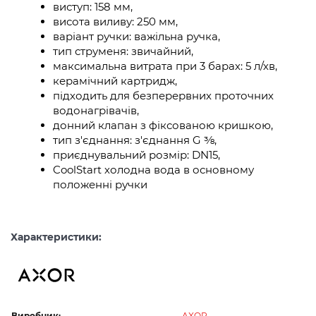
виступ: 158 мм,
висота виливу: 250 мм,
варіант ручки: важільна ручка,
тип струменя: звичайний,
максимальна витрата при 3 барах: 5 л/хв,
керамічний картридж,
підходить для безперервних проточних
водонагрівачів,
донний клапан з фіксованою кришкою,
тип з'єднання: з'єднання G ⅜,
приєднувальний розмір: DN15,
CoolStart холодна вода в основному
положенні ручки
Характеристики:
Виробник:
AXOR