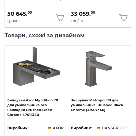
50 645.
33 059.
00
00
грн/шт
грн/шт
Товари, схожі за дизайном
Змішувач
Axor
MyEdition
70
Змішувач
Metropol
110
для
для
умивальника
без
умивальника,
Brushed
Black
накладки
Brushed
Black
Chrome
(32507340)
Chrome
47012340
Виробник:
AXOR
Виробник:
HANSGROHE