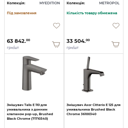
Колекція:
MYEDITION
Колекція:
METROPOL
Під замовлення
Кількість товару обмежена
63 842.
33 504.
00
00
грн/шт
грн/шт
Змішувач
Talis
E
110
для
Змішувач
Axor
Citterio
E
125
для
умивальника
з
донним
умивальника
Brushed
Black
клапаном
pop-up,
Brushed
Chrome
36100340
Black
Chrome
(71710340)