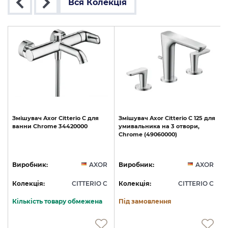
Вся Колекція
Змішувач
Axor
Citterio
C
для
Змішувач
Axor
Citterio
C
125
для
ванни
Chrome
34420000
умивальника
на
3
отвори,
Chrome
(49060000)
R
Виробник:
AXOR
Виробник:
AXOR
C
Колекція:
CITTERIO C
Колекція:
CITTERIO C
Кількість товару обмежена
Під замовлення