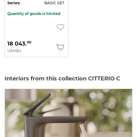
Series:
BASIC SET
Quantity of goods is limited
18 043.
00
UAH/pc.
Interiors from this collection CITTERIO C