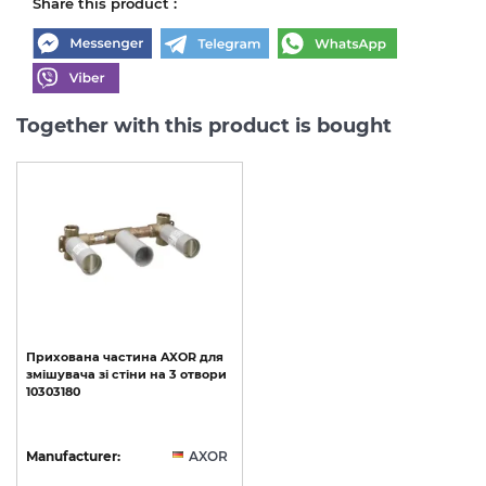
Share this product :
Together with this product is bought
Прихована
частина
AXOR
для
змішувача
зі
стіни
на
3
отвори
10303180
Manufacturer:
AXOR