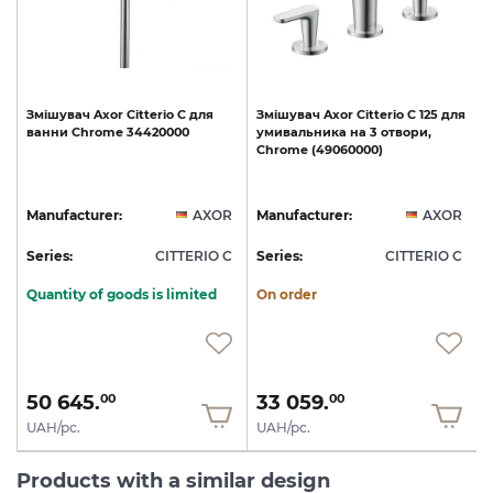
Змішувач
Axor
Citterio
C
для
Змішувач
Axor
Citterio
C
125
для
ванни
Chrome
34420000
умивальника
на
3
отвори,
Chrome
(49060000)
R
Manufacturer:
AXOR
Manufacturer:
AXOR
C
Series:
CITTERIO C
Series:
CITTERIO C
S
Quantity of goods is limited
On order
50 645.
33 059.
00
00
UAH/pc.
UAH/pc.
Products with a similar design