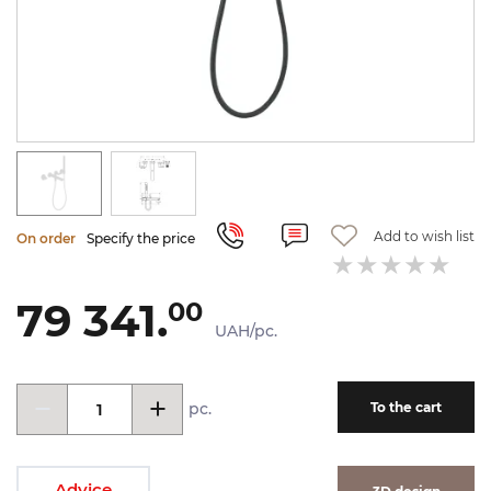
Add to wish list
On order
Specify the price
79 341.
00
UAH/pc.
pc.
To the cart
Advice