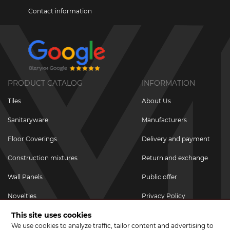
Contact information
PRODUCT CATALOG
INFORMATION
Tiles
About Us
Sanitaryware
Manufacturers
Floor Coverings
Delivery and payment
Construction mixtures
Return and exchange
Wall Panels
Public offer
Novelties
Privacy Policy
This site uses cookies
Promotional goods
We use cookies to analyze traffic, tailor content and advertising to