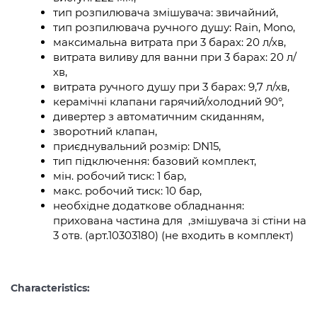
тип розпилювача змішувача: звичайний,
тип розпилювача ручного душу: Rain, Mono,
максимальна витрата при 3 барах: 20 л/хв,
витрата виливу для ванни при 3 барах: 20 л/
хв,
витрата ручного душу при 3 барах: 9,7 л/хв,
керамічні клапани гарячий/холодний 90°,
дивертер з автоматичним скиданням,
зворотний клапан,
приєднувальний розмір: DN15,
тип підключення: базовий комплект,
мін. робочий тиск: 1 бар,
макс. робочий тиск: 10 бар,
необхідне додаткове обладнання:
прихована частина для ,змішувача зі стіни на
3 отв. (арт.10303180) (не входить в комплект)
Characteristics: