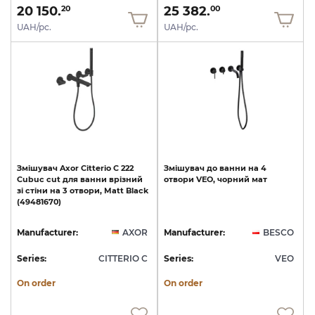
20 150.
25 382.
20
00
UAH/pc.
UAH/pc.
Змішувач
Axor
Citterio
C
222
Змішувач
до
ванни
на
4
Cubuc
cut
для
ванни
врізний
отвори
VEO,
чорний
мат
зі
стіни
на
3
отвори,
Matt
Black
(49481670)
Manufacturer:
AXOR
Manufacturer:
BESCO
Series:
CITTERIO C
Series:
VEO
On order
On order