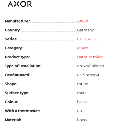
Manufacturer:
AXOR
Country:
Germany
Series:
CITTERIO C
Category:
Mixers
Product type:
Bathtub mixer
Type of installation:
on-wall hidden
Особливості:
на 3 отвори
Shape:
round
Surface type:
matt
Colour:
black
With a thermostat:
no
Material:
brass