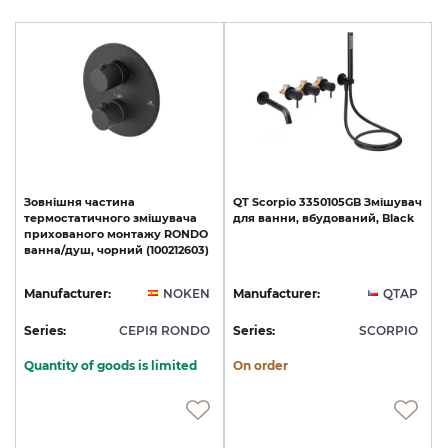
Зовнішня
частина
QT
Scorpio
3350105GB
Змішувач
термостатичного
змішувача
для
ванни,
вбудований,
Black
прихованого
монтажу
RONDO
ванна/душ,
чорний
(100212603)
Manufacturer:
NOKEN
Manufacturer:
QTAP
Series:
СЕРІЯ RONDO
Series:
SCORPIO
Quantity of goods is limited
On order