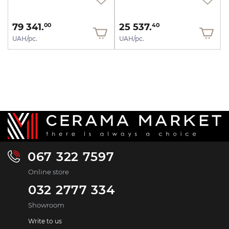
79 341.
25 537.
00
40
UAH/pc.
UAH/pc.
067 322 7597
Online store
032 2777 334
Showroom
Write to us