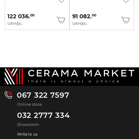
122 036.
91 082.
00
00
UAH/pc.
UAH/pc.
067 322 7597
Online store
032 2777 334
Showroom
Write to us