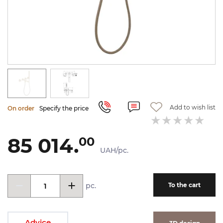
Add to wish list
On order
Specify the price
85 014.
00
UAH/pc.
pc.
To the cart
Advice