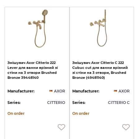
Змішувач
Axor
Citterio
222
Змішувач
Axor
Citterio
C
222
Lever
для
ванни
врізний
зі
Cubuc
cut
для
ванни
врізний
стіни
на
3
отвори
Brushed
зі
стіни
на
3
отвори,
Brushed
Bronze
39448140
Bronze
(49481140)
Manufacturer:
AXOR
Manufacturer:
AXOR
Series:
CITTERIO
Series:
CITTERIO C
On order
On order