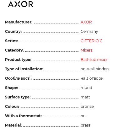
Manufacturer:
AXOR
Country:
Germany
Series:
CITTERIO C
Category:
Mixers
Product type:
Bathtub mixer
Type of installation:
on-wall hidden
Особливості:
на 3 отвори
Shape:
round
Surface type:
matt
Colour:
bronze
With a thermostat:
no
Material:
brass