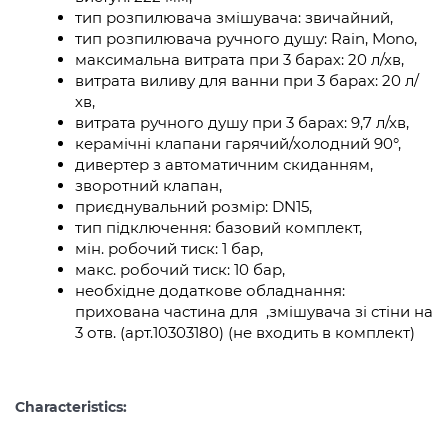
тип розпилювача змішувача: звичайний,
тип розпилювача ручного душу: Rain, Mono,
максимальна витрата при 3 барах: 20 л/хв,
витрата виливу для ванни при 3 барах: 20 л/
хв,
витрата ручного душу при 3 барах: 9,7 л/хв,
керамічні клапани гарячий/холодний 90°,
дивертер з автоматичним скиданням,
зворотний клапан,
приєднувальний розмір: DN15,
тип підключення: базовий комплект,
мін. робочий тиск: 1 бар,
макс. робочий тиск: 10 бар,
необхідне додаткове обладнання:
прихована частина для ,змішувача зі стіни на
3 отв. (арт.10303180) (не входить в комплект)
Characteristics: