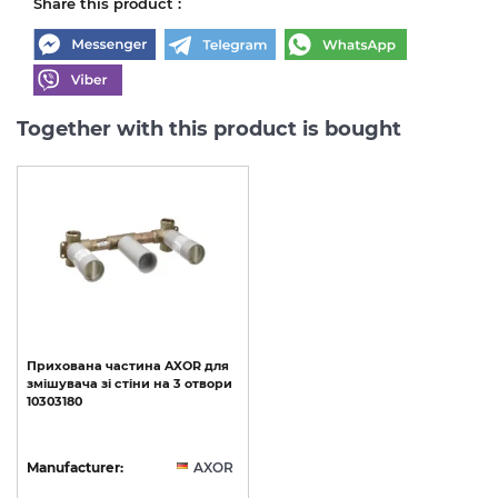
Share this product :
Together with this product is bought
Прихована
частина
AXOR
для
змішувача
зі
стіни
на
3
отвори
10303180
Manufacturer:
AXOR