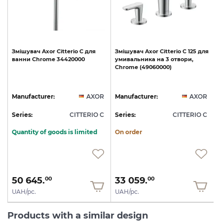
Змішувач
Axor
Citterio
C
для
Змішувач
Axor
Citterio
C
125
для
ванни
Chrome
34420000
умивальника
на
3
отвори,
Chrome
(49060000)
R
Manufacturer:
AXOR
Manufacturer:
AXOR
C
Series:
CITTERIO C
Series:
CITTERIO C
S
Quantity of goods is limited
On order
50 645.
33 059.
00
00
UAH/pc.
UAH/pc.
Products with a similar design