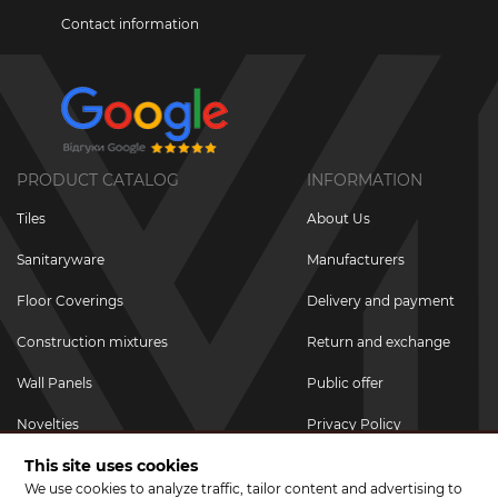
Contact information
PRODUCT CATALOG
INFORMATION
Tiles
About Us
Sanitaryware
Manufacturers
Floor Coverings
Delivery and payment
Construction mixtures
Return and exchange
Wall Panels
Public offer
Novelties
Privacy Policy
This site uses cookies
Promotional goods
We use cookies to analyze traffic, tailor content and advertising to