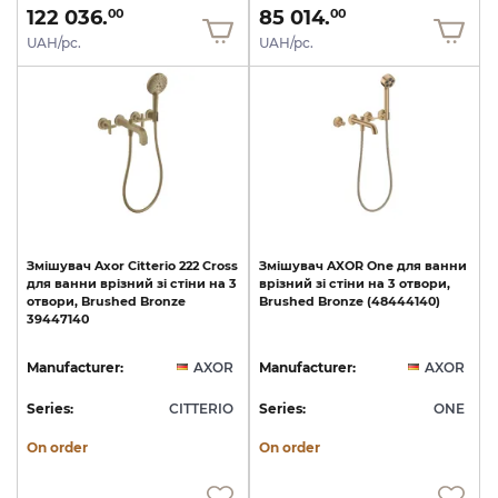
122 036.
85 014.
00
00
UAH/pc.
UAH/pc.
Змішувач
Axor
Citterio
222
Cross
Змішувач
AXOR
One
для
ванни
для
ванни
врізний
зі
стіни
на
3
врізний
зі
стіни
на
3
отвори,
отвори,
Brushed
Bronze
Brushed
Bronze
(48444140)
39447140
Manufacturer:
AXOR
Manufacturer:
AXOR
Series:
CITTERIO
Series:
ONE
On order
On order