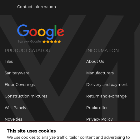
Contact information
PRODUCT CATALOG
INFORMATION
Tiles
About Us
Sanitaryware
Manufacturers
Floor Coverings
Delivery and payment
Construction mixtures
Return and exchange
Wall Panels
Public offer
Novelties
Privacy Policy
This site uses cookies
Promotional goods
We use cookies to analyze traffic, tailor content and advertising to