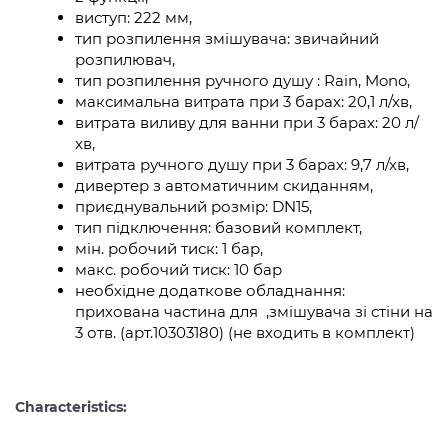
виступ: 222 мм,
тип розпилення змішувача: звичайний
розпилювач,
тип розпилення ручного душу : Rain, Mono,
максимальна витрата при 3 барах: 20,1 л/хв,
витрата виливу для ванни при 3 барах: 20 л/
хв,
витрата ручного душу при 3 барах: 9,7 л/хв,
дивертер з автоматичним скиданням,
приєднувальний розмір: DN15,
тип підключення: базовий комплект,
мін. робочий тиск: 1 бар,
макс. робочий тиск: 10 бар
необхідне додаткове обладнання:
прихована частина для ,змішувача зі стіни на
3 отв. (арт.10303180) (не входить в комплект)
Characteristics: