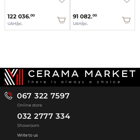
122 036.
91 082.
00
00
UAH/pc.
UAH/pc.
067 322 7597
Online store
032 2777 334
Showroom
Write to us