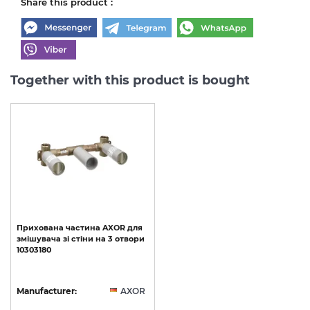
Share this product :
Together with this product is bought
Прихована
частина
AXOR
для
змішувача
зі
стіни
на
3
отвори
10303180
Manufacturer:
AXOR