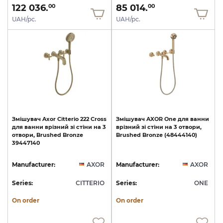
122 036.
85 014.
00
00
UAH/pc.
UAH/pc.
Змішувач
Axor
Citterio
222
Cross
Змішувач
AXOR
One
для
ванни
для
ванни
врізний
зі
стіни
на
3
врізний
зі
стіни
на
3
отвори,
отвори,
Brushed
Bronze
Brushed
Bronze
(48444140)
39447140
Manufacturer:
AXOR
Manufacturer:
AXOR
Series:
CITTERIO
Series:
ONE
On order
On order