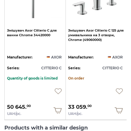
Змішувач
Axor
Citterio
C
для
Змішувач
Axor
Citterio
C
125
для
ванни
Chrome
34420000
умивальника
на
3
отвори,
Chrome
(49060000)
R
Manufacturer:
AXOR
Manufacturer:
AXOR
C
Series:
CITTERIO C
Series:
CITTERIO C
S
Quantity of goods is limited
On order
50 645.
33 059.
00
00
UAH/pc.
UAH/pc.
Products with a similar design