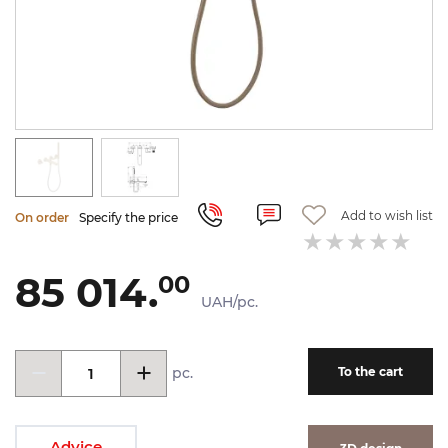
Add to wish list
On order
Specify the price
85 014.
00
UAH/pc.
pc.
To the cart
Advice