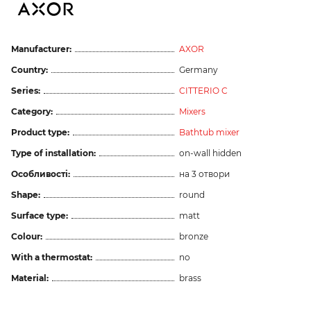
Manufacturer:
AXOR
Country:
Germany
Series:
CITTERIO C
Category:
Mixers
Product type:
Bathtub mixer
Type of installation:
on-wall hidden
Особливості:
на 3 отвори
Shape:
round
Surface type:
matt
Colour:
bronze
With a thermostat:
no
Material:
brass