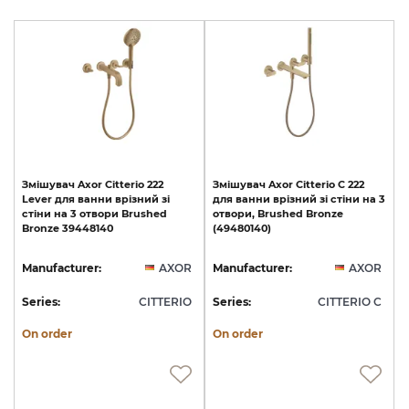
Змішувач
Axor
Citterio
222
Змішувач
Axor
Citterio
C
222
Lever
для
ванни
врізний
зі
для
ванни
врізний
зі
стіни
на
3
стіни
на
3
отвори
Brushed
отвори,
Brushed
Bronze
Bronze
39448140
(49480140)
Manufacturer:
AXOR
Manufacturer:
AXOR
Series:
CITTERIO
Series:
CITTERIO C
On order
On order