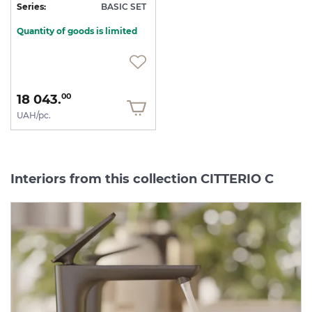
Series:
BASIC SET
Quantity of goods is limited
18 043.
00
UAH/pc.
Interiors from this collection CITTERIO C