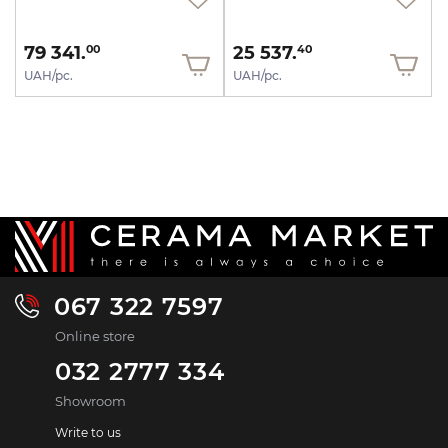
79 341.
25 537.
00
40
UAH/pc.
UAH/pc.
067 322 7597
Online store
032 2777 334
Showroom
Write to us