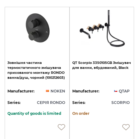
Зовнішня
частина
QT
Scorpio
3350105GB
Змішувач
термостатичного
змішувача
для
ванни,
вбудований,
Black
прихованого
монтажу
RONDO
ванна/душ,
чорний
(100212603)
Manufacturer:
NOKEN
Manufacturer:
QTAP
Series:
СЕРІЯ RONDO
Series:
SCORPIO
Quantity of goods is limited
On order