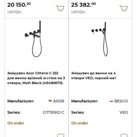
20 150.
25 382.
20
00
UAH/pc.
UAH/pc.
Змішувач
Axor
Citterio
C
222
Змішувач
до
ванни
на
4
для
ванни
врізний
зі
стіни
на
3
отвори
VEO,
чорний
мат
отвори,
Matt
Black
(49480670)
Manufacturer:
AXOR
Manufacturer:
BESCO
Series:
CITTERIO C
Series:
VEO
On order
On order