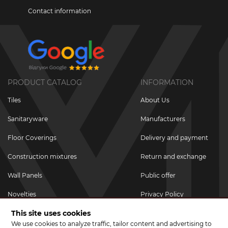
Contact information
PRODUCT CATALOG
INFORMATION
Tiles
About Us
Sanitaryware
Manufacturers
Floor Coverings
Delivery and payment
Construction mixtures
Return and exchange
Wall Panels
Public offer
Novelties
Privacy Policy
This site uses cookies
Promotional goods
We use cookies to analyze traffic, tailor content and advertising to