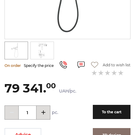
Add to wish list
On order
Specify the price
79 341.
00
UAH/pc.
pc.
To the cart
Advice