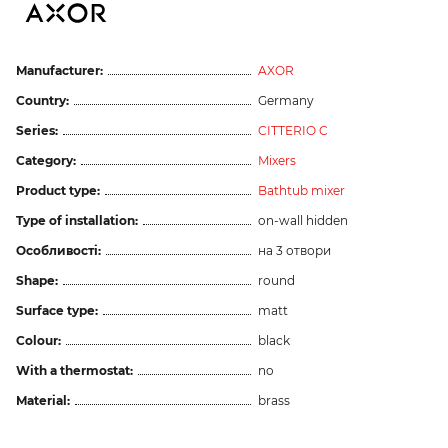
Manufacturer:
AXOR
Country:
Germany
Series:
CITTERIO C
Category:
Mixers
Product type:
Bathtub mixer
Type of installation:
on-wall hidden
Особливості:
на 3 отвори
Shape:
round
Surface type:
matt
Colour:
black
With a thermostat:
no
Material:
brass