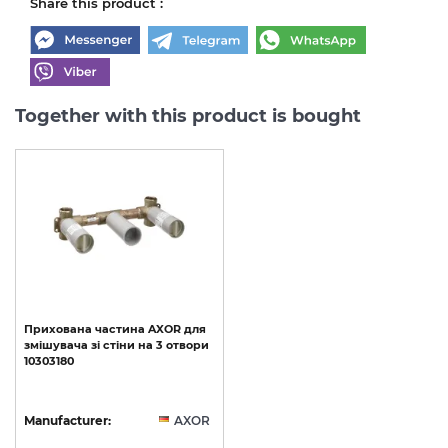
Share this product :
Together with this product is bought
Прихована
частина
AXOR
для
змішувача
зі
стіни
на
3
отвори
10303180
Manufacturer:
AXOR