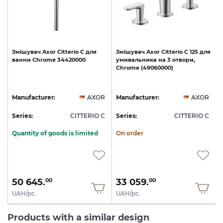
Змішувач
Axor
Citterio
C
для
Змішувач
Axor
Citterio
C
125
для
ванни
Chrome
34420000
умивальника
на
3
отвори,
Chrome
(49060000)
R
Manufacturer:
AXOR
Manufacturer:
AXOR
C
Series:
CITTERIO C
Series:
CITTERIO C
S
Quantity of goods is limited
On order
50 645.
33 059.
00
00
UAH/pc.
UAH/pc.
Products with a similar design