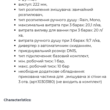
виступ: 222 мм,
тип розпилення змішувача: звичайний
розпилювач,
тип розпилення ручного душу : Rain, Mono,
максимальна витрата при 3 барах: 20,1 л/хв,
витрата виливу для ванни при 3 барах: 20 л/
хв,
витрата ручного душу при 3 барах: 9,7 л/хв,
дивертер з автоматичним скиданням,
приєднувальний розмір: DN15,
тип підключення: базовий комплект,
мін. робочий тиск: 1 бар,
макс. робочий тиск: 10 бар
необхідне додаткове обладнання:
прихована частина для ,змішувача зі стіни на
3 отв. (арт.10303180) (не входить в комплект)
Characteristics: