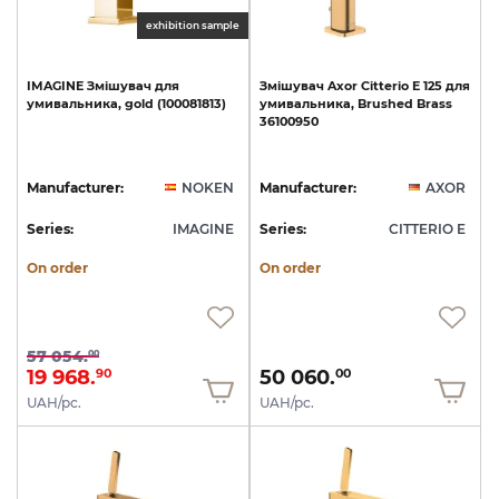
exhibition sample
IMAGINE
Змішувач
для
Змішувач
Axor
Citterio
E
125
для
умивальника,
gold
(100081813)
умивальника,
Brushed
Brass
36100950
Manufacturer:
NOKEN
Manufacturer:
AXOR
Series:
IMAGINE
Series:
CITTERIO E
On order
On order
57 054.
00
19 968.
50 060.
90
00
UAH/pc.
UAH/pc.