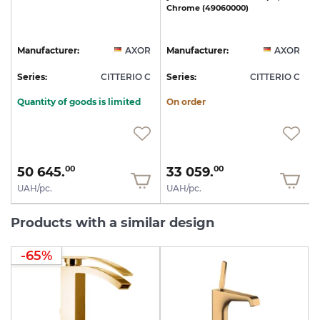
Chrome
(49060000)
R
Manufacturer:
AXOR
Manufacturer:
AXOR
C
Series:
CITTERIO C
Series:
CITTERIO C
S
Quantity of goods is limited
On order
50 645.
33 059.
00
00
UAH/pc.
UAH/pc.
Products with a similar design
-65%