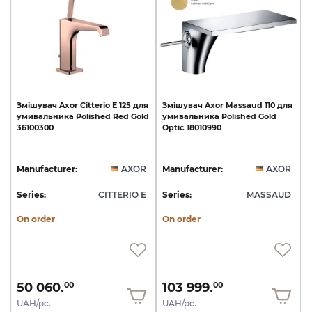
Змішувач
Axor
Citterio
E
125
для
Змішувач
Axor
Massaud
110
для
умивальника
Polished
Red
Gold
умивальника
Polished
Gold
36100300
Optic
18010990
Manufacturer:
AXOR
Manufacturer:
AXOR
Series:
CITTERIO E
Series:
MASSAUD
On order
On order
50 060.
103 999.
00
00
UAH/pc.
UAH/pc.