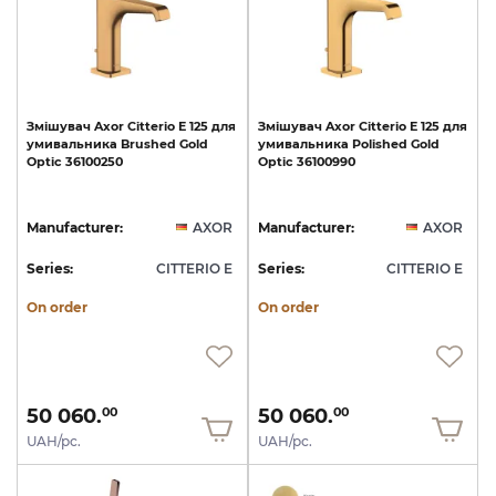
Змішувач
Axor
Citterio
E
125
для
Змішувач
Axor
Citterio
E
125
для
умивальника
Brushed
Gold
умивальника
Polished
Gold
Optic
36100250
Optic
36100990
Manufacturer:
AXOR
Manufacturer:
AXOR
Series:
CITTERIO E
Series:
CITTERIO E
On order
On order
50 060.
50 060.
00
00
UAH/pc.
UAH/pc.