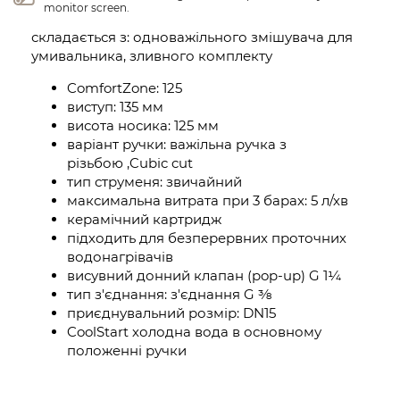
monitor screen.
складається з: одноважільного змішувача для
умивальника, зливного комплекту
ComfortZone: 125
виступ: 135 мм
висота носика: 125 мм
варіант ручки: важільна ручка з
різьбою ,Cubic cut
тип струменя: звичайний
максимальна витрата при 3 барах: 5 л/хв
керамічний картридж
підходить для безперервних проточних
водонагрівачів
висувний донний клапан (pop-up) G 1¼
тип з'єднання: з'єднання G ⅜
приєднувальний розмір: DN15
CoolStart холодна вода в основному
положенні ручки