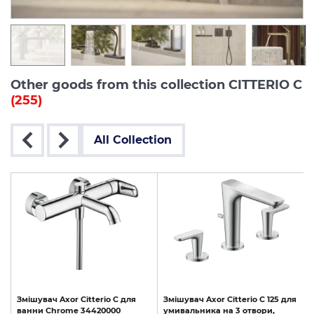
Other goods from this collection CITTERIO C
(255)
All Collection
Змішувач
Axor
Citterio
C
для
Змішувач
Axor
Citterio
C
125
для
ванни
Chrome
34420000
умивальника
на
3
отвори,