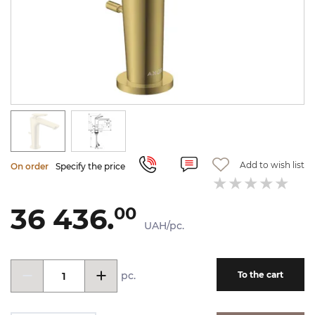
Add to wish list
On order
Specify the price
36 436.
00
UAH/pc.
pc.
To the cart