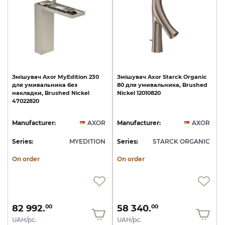
Змішувач
Axor
MyEdition
230
Змішувач
Axor
Starck
Organic
для
умивальника
без
80
для
умивальника,
Brushed
накладки,
Brushed
Nickel
Nickel
12010820
47022820
Manufacturer:
AXOR
Manufacturer:
AXOR
Series:
MYEDITION
Series:
STARCK ORGANIC
On order
On order
82 992.
58 340.
00
00
UAH/pc.
UAH/pc.