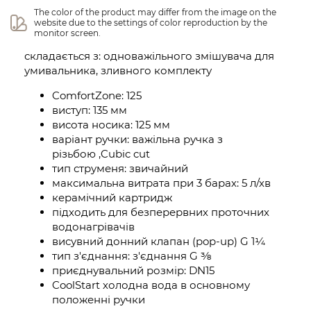
The color of the product may differ from the image on the 
website due to the settings of color reproduction by the 
monitor screen.
складається з: одноважільного змішувача для
умивальника, зливного комплекту
ComfortZone: 125
виступ: 135 мм
висота носика: 125 мм
варіант ручки: важільна ручка з
різьбою ,Cubic cut
тип струменя: звичайний
максимальна витрата при 3 барах: 5 л/хв
керамічний картридж
підходить для безперервних проточних
водонагрівачів
висувний донний клапан (pop-up) G 1¼
тип з'єднання: з'єднання G ⅜
приєднувальний розмір: DN15
CoolStart холодна вода в основному
положенні ручки