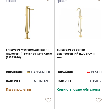
грн/шт
грн/шт
Змішувач
Metropol
для
ванни
Змішувач
до
ванни
підлоговий,
Polished
Gold
Optic
вільностоячий
ILLUSION
II
(32532990)
золото
Виробник:
HANSGROHE
Виробник:
BESCO
Колекція:
METROPOL
Колекція:
ILLUSION
Під замовлення
Кількість товару обмежена