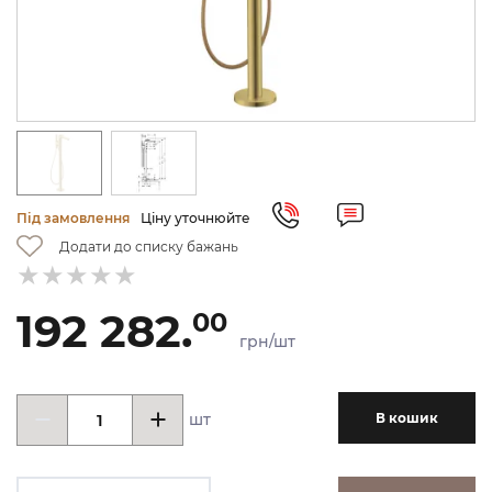
Під замовлення
Ціну уточнюйте
Додати до списку бажань
192 282.
00
грн/шт
шт
В кошик