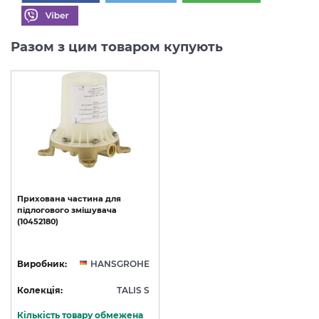
Разом з цим товаром купують
Прихована
частина
для
підлогового
змішувача
(10452180)
Виробник:
HANSGROHE
Колекція:
TALIS S
Кількість товару обмежена