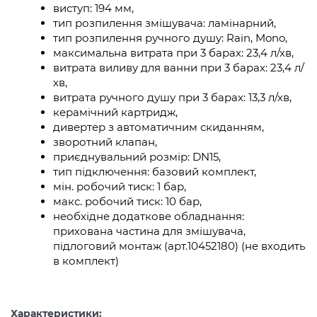
виступ: 194 мм,
тип розпилення змішувача: ламінарний,
тип розпилення ручного душу: Rain, Mono,
максимальна витрата при 3 барах: 23,4 л/хв,
витрата виливу для ванни при 3 барах: 23,4 л/
хв,
витрата ручного душу при 3 барах: 13,3 л/хв,
керамічний картридж,
дивертер з автоматичним скиданням,
зворотний клапан,
приєднувальний розмір: DN15,
тип підключення: базовий комплект,
мін. робочий тиск: 1 бар,
макс. робочий тиск: 10 бар,
необхідне додаткове обладнання:
прихована частина для змішувача,
підлоговий монтаж (арт.10452180) (не входить
в комплект)
Характеристики: