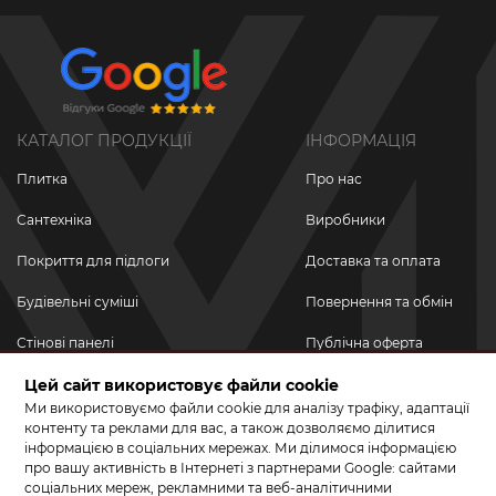
КАТАЛОГ ПРОДУКЦІЇ
ІНФОРМАЦІЯ
Плитка
Про нас
Сантехніка
Виробники
Покриття для підлоги
Доставка та оплата
Будівельні суміші
Повернення та обмін
Стінові панелі
Публічна оферта
Новинки
Цей сайт використовує файли cookie
Політика
конфіденційності
Ми використовуємо файли cookie для аналізу трафіку, адаптації
Акційні товари
контенту та реклами для вас, а також дозволяємо ділитися
інформацією в соціальних мережах. Ми ділимося інформацією
Акції/Знижки
про вашу активність в Інтернеті з партнерами Google: сайтами
соціальних мереж, рекламними та веб-аналітичними