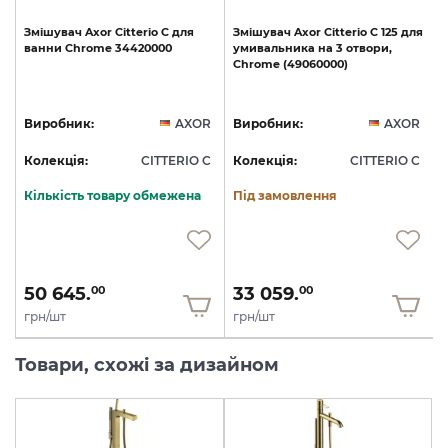
Змішувач
Axor
Citterio
C
для
Змішувач
Axor
Citterio
C
125
для
ванни
Chrome
34420000
умивальника
на
3
отвори,
Chrome
(49060000)
R
Виробник:
AXOR
Виробник:
AXOR
C
Колекція:
CITTERIO C
Колекція:
CITTERIO C
Кількість товару обмежена
Під замовлення
50 645.
33 059.
00
00
грн/шт
грн/шт
Товари, схожі за дизайном