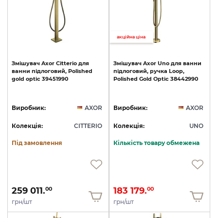
акційна ціна
Змішувач
Axor
Citterio
для
Змішувач
Axor
Uno
для
ванни
ванни
підлоговий,
Polished
підлоговий,
ручка
Loop,
gold
optic
39451990
Polished
Gold
Optic
38442990
Виробник:
AXOR
Виробник:
AXOR
Колекція:
CITTERIO
Колекція:
UNO
Під замовлення
Кількість товару обмежена
259 011.
183 179.
00
00
грн/шт
грн/шт