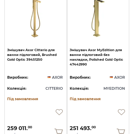
Змішувач
Axor
Citterio
для
Змішувач
Axor
MyEdition
для
ванни
підлоговий,
Brushed
ванни
підлоговий
без
Gold
Optic
39451250
накладки,
Polished
Gold
Optic
47442990
Виробник:
AXOR
Виробник:
AXOR
Колекція:
CITTERIO
Колекція:
MYEDITION
Під замовлення
Під замовлення
259 011.
251 493.
00
00