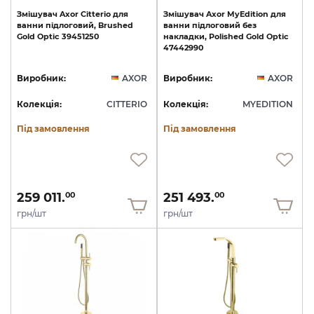
Змішувач
Axor
Citterio
для
Змішувач
Axor
MyEdition
для
ванни
підлоговий,
Brushed
ванни
підлоговий
без
Gold
Optic
39451250
накладки,
Polished
Gold
Optic
47442990
Виробник:
AXOR
Виробник:
AXOR
Колекція:
CITTERIO
Колекція:
MYEDITION
Під замовлення
Під замовлення
259 011.
251 493.
00
00
грн/шт
грн/шт