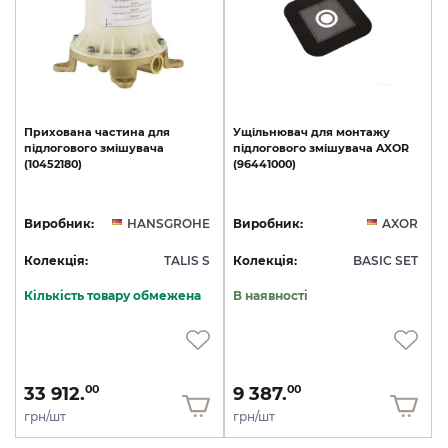
Прихована
частина
для
Ущільнювач
для
монтажу
підлогового
змішувача
підлогового
змішувача
AXOR
(10452180)
(96441000)
Виробник:
HANSGROHE
Виробник:
AXOR
Колекція:
TALIS S
Колекція:
BASIC SET
Кількість товару обмежена
В наявності
33 912.
9 387.
00
00
грн/шт
грн/шт