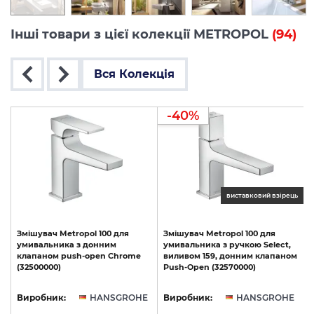
Інші товари з цієї колекції METROPOL
(94)
Вся Колекція
-40%
ць
виставковий взірець
Змішувач
Metropol
100
для
Змішувач
Metropol
100
для
умивальника
з
донним
умивальника
з
ручкою
Select,
клапаном
push-open
Chrome
виливом
159,
донним
клапаном
з
(32500000)
Push-Open
(32570000)
(
E
Виробник:
HANSGROHE
Виробник:
HANSGROHE