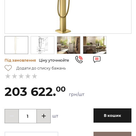
Під замовлення
Ціну уточнюйте
Додати до списку бажань
203 622.
00
грн/шт
шт
В кошик