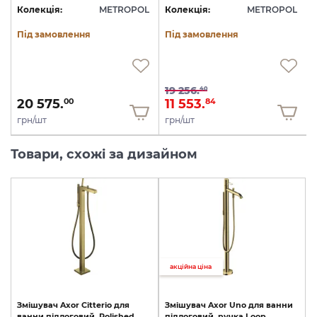
L
Колекція:
METROPOL
Колекція:
METROPOL
Під замовлення
Під замовлення
19 256.
40
20 575.
11 553.
00
84
грн/шт
грн/шт
Товари, схожі за дизайном
акційна ціна
Змішувач
Axor
Citterio
для
Змішувач
Axor
Uno
для
ванни
ванни
підлоговий,
Polished
підлоговий,
ручка
Loop,