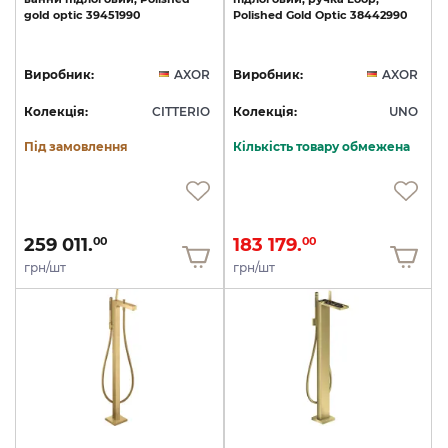
gold
optic
39451990
Polished
Gold
Optic
38442990
Виробник:
AXOR
Виробник:
AXOR
Колекція:
CITTERIO
Колекція:
UNO
Під замовлення
Кількість товару обмежена
259 011.
183 179.
00
00
грн/шт
грн/шт