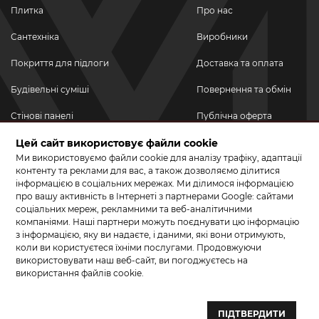
Плитка
Про нас
Сантехніка
Виробники
Покриття для підлоги
Доставка та оплата
Будівельні суміші
Повернення та обмін
Стінові панелі
Публічна оферта
Новинки
Цей сайт використовує файли cookie
Політика
конфіденційності
Ми використовуємо файли cookie для аналізу трафіку, адаптації
Акційні товари
контенту та реклами для вас, а також дозволяємо ділитися
інформацією в соціальних мережах. Ми ділимося інформацією
Акції/Знижки
про вашу активність в Інтернеті з партнерами Google: сайтами
соціальних мереж, рекламними та веб-аналітичними
ПРИЄДНУЙТЕСЬ ДО НАС У СОЦМЕРЕЖАХ
компаніями. Наші партнери можуть поєднувати цю інформацію
з інформацією, яку ви надаєте, і даними, які вони отримують,
коли ви користуєтеся їхніми послугами. Продовжуючи
використовувати наш веб-сайт, ви погоджуєтесь на
використання файлів cookie.
© 2026 КЕРАМА МАРКЕТ. Салон плитки, сантехніки, ламінату та
паркетної дошки.
ПІДТВЕРДИТИ