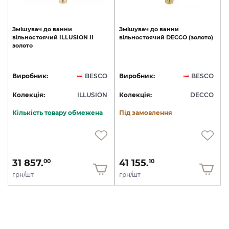
Змішувач
до
ванни
Змішувач
до
ванни
вільностоячий
ILLUSION
II
вільностоячий
DECCO
(золото)
золото
Виробник:
BESCO
Виробник:
BESCO
Колекція:
ILLUSION
Колекція:
DECCO
Кількість товару обмежена
Під замовлення
31 857.
41 155.
00
10
грн/шт
грн/шт