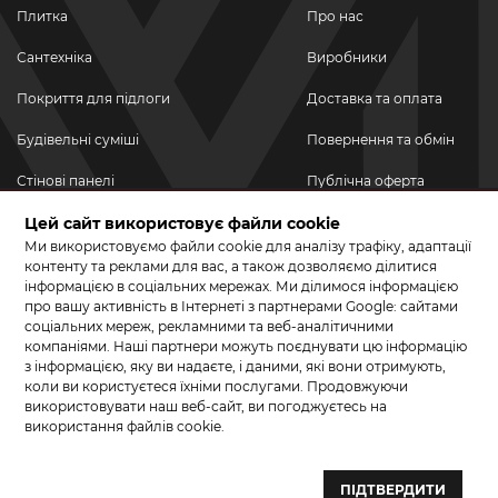
Плитка
Про нас
Сантехніка
Виробники
Покриття для підлоги
Доставка та оплата
Будівельні суміші
Повернення та обмін
Стінові панелі
Публічна оферта
Новинки
Цей сайт використовує файли cookie
Політика
конфіденційності
Ми використовуємо файли cookie для аналізу трафіку, адаптації
Акційні товари
контенту та реклами для вас, а також дозволяємо ділитися
інформацією в соціальних мережах. Ми ділимося інформацією
Акції/Знижки
про вашу активність в Інтернеті з партнерами Google: сайтами
соціальних мереж, рекламними та веб-аналітичними
ПРИЄДНУЙТЕСЬ ДО НАС У СОЦМЕРЕЖАХ
компаніями. Наші партнери можуть поєднувати цю інформацію
з інформацією, яку ви надаєте, і даними, які вони отримують,
коли ви користуєтеся їхніми послугами. Продовжуючи
використовувати наш веб-сайт, ви погоджуєтесь на
використання файлів cookie.
© 2026 КЕРАМА МАРКЕТ. Салон плитки, сантехніки, ламінату та
паркетної дошки.
ПІДТВЕРДИТИ