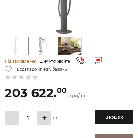
Під замовлення
Ціну уточнюйте
Додати до списку бажань
203 622.
00
грн/шт
шт
В кошик