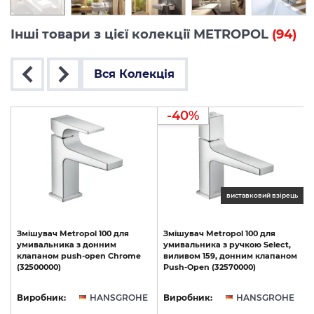
Інші товари з цієї колекції METROPOL
(94)
Вся Колекція
-40%
ць
виставковий взірець
Змішувач
Metropol
100
для
Змішувач
Metropol
100
для
умивальника
з
донним
умивальника
з
ручкою
Select,
клапаном
push-open
Chrome
виливом
159,
донним
клапаном
з
(32500000)
Push-Open
(32570000)
(
E
Виробник:
HANSGROHE
Виробник:
HANSGROHE