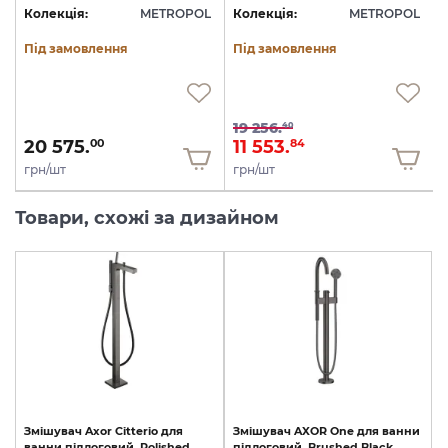
L
Колекція:
METROPOL
Колекція:
METROPOL
Під замовлення
Під замовлення
19 256.
40
20 575.
11 553.
00
84
грн/шт
грн/шт
Товари, схожі за дизайном
Змішувач
Axor
Citterio
для
Змішувач
AXOR
One
для
ванни
ванни
підлоговий,
Polished
підлоговий,
Brushed
Black