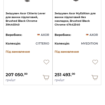
Змішувач
Axor
Citterio
Lever
Змішувач
Axor
MyEdition
для
для
ванни
підлоговий,
ванни
підлоговий
без
Brushed
Black
Chrome
накладки,
Brushed
Black
39440340
Chrome
47442340
Виробник:
AXOR
Виробник:
AXOR
Колекція:
CITTERIO
Колекція:
MYEDITION
Під замовлення
Під замовлення
207 050.
251 493.
00
00
грн/шт
грн/шт