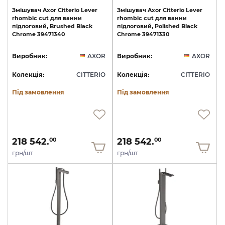
Змішувач
Axor
Citterio
Lever
Змішувач
Axor
Citterio
Lever
rhombic
cut
для
ванни
rhombic
cut
для
ванни
підлоговий,
Brushed
Black
підлоговий,
Polished
Black
Chrome
39471340
Chrome
39471330
Виробник:
AXOR
Виробник:
AXOR
Колекція:
CITTERIO
Колекція:
CITTERIO
Під замовлення
Під замовлення
218 542.
218 542.
00
00
грн/шт
грн/шт