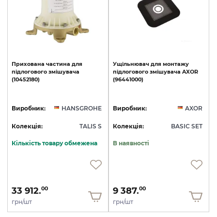
Прихована
частина
для
Ущільнювач
для
монтажу
підлогового
змішувача
підлогового
змішувача
AXOR
(10452180)
(96441000)
Виробник:
HANSGROHE
Виробник:
AXOR
Колекція:
TALIS S
Колекція:
BASIC SET
Кількість товару обмежена
В наявності
33 912.
9 387.
00
00
грн/шт
грн/шт