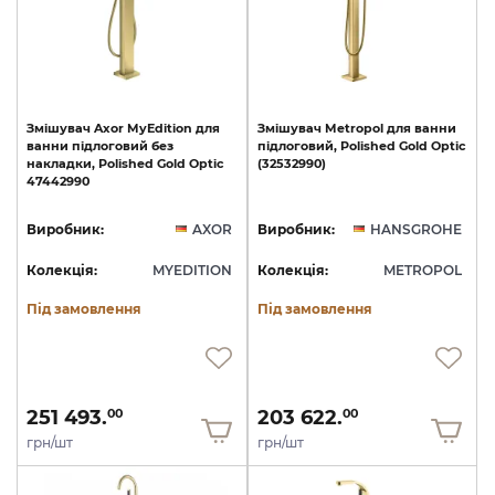
Змішувач
Axor
MyEdition
для
Змішувач
Metropol
для
ванни
ванни
підлоговий
без
підлоговий,
Polished
Gold
Optic
накладки,
Polished
Gold
Optic
(32532990)
47442990
Виробник:
AXOR
Виробник:
HANSGROHE
Колекція:
MYEDITION
Колекція:
METROPOL
Під замовлення
Під замовлення
251 493.
203 622.
00
00
грн/шт
грн/шт