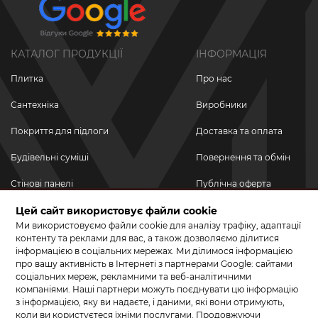
КАТАЛОГ ПРОДУКЦІЇ
ІНФОРМАЦІЯ
Плитка
Про нас
Сантехніка
Виробники
Покриття для підлоги
Доставка та оплата
Будівельні суміші
Повернення та обмін
Стінові панелі
Публічна оферта
Новинки
Цей сайт використовує файли cookie
Політика
конфіденційності
Ми використовуємо файли cookie для аналізу трафіку, адаптації
Акційні товари
контенту та реклами для вас, а також дозволяємо ділитися
інформацією в соціальних мережах. Ми ділимося інформацією
Акції/Знижки
про вашу активність в Інтернеті з партнерами Google: сайтами
соціальних мереж, рекламними та веб-аналітичними
ПРИЄДНУЙТЕСЬ ДО НАС У СОЦМЕРЕЖАХ
компаніями. Наші партнери можуть поєднувати цю інформацію
з інформацією, яку ви надаєте, і даними, які вони отримують,
коли ви користуєтеся їхніми послугами. Продовжуючи