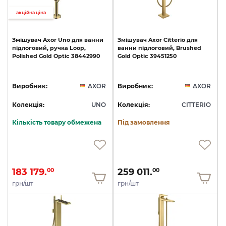
акційна ціна
Змішувач
Axor
Uno
для
ванни
Змішувач
Axor
Citterio
для
підлоговий,
ручка
Loop,
ванни
підлоговий,
Brushed
Polished
Gold
Optic
38442990
Gold
Optic
39451250
Виробник:
AXOR
Виробник:
AXOR
Колекція:
UNO
Колекція:
CITTERIO
Кількість товару обмежена
Під замовлення
183 179.
259 011.
00
00
грн/шт
грн/шт