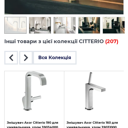
Інші товари з цієї колекції CITTERIO
(207)
Вся Колекція
ць
Змішувач
Axor
Citterio
190
для
Змішувач
Axor
Citterio
160
для
умивальника,
хром
39034000
умивальника,
хром
39031000