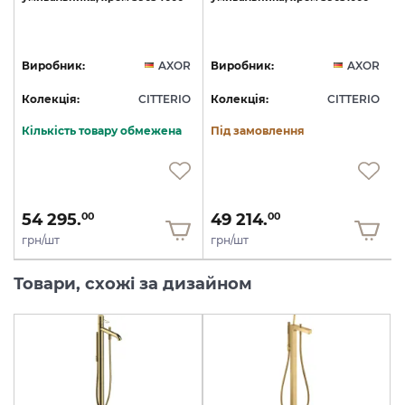
S
R
Виробник:
AXOR
Виробник:
AXOR
O
Колекція:
CITTERIO
Колекція:
CITTERIO
Кількість товару обмежена
Під замовлення
54 295.
49 214.
00
00
грн/шт
грн/шт
Товари, схожі за дизайном