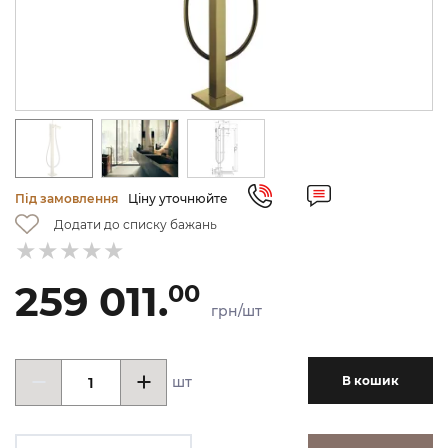
Під замовлення
Ціну уточнюйте
Додати до списку бажань
259 011.
00
грн/шт
шт
В кошик