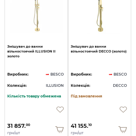
Змішувач
до
ванни
Змішувач
до
ванни
вільностоячий
ILLUSION
II
вільностоячий
DECCO
(золото)
золото
Виробник:
BESCO
Виробник:
BESCO
Колекція:
ILLUSION
Колекція:
DECCO
Кількість товару обмежена
Під замовлення
31 857.
41 155.
00
10
грн/шт
грн/шт