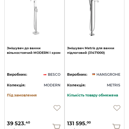
Змішувач
до
ванни
Змішувач
Metris
для
ванни
вільностоячий
MODERN
I
хром
підлоговий
(31471000)
Виробник:
BESCO
Виробник:
HANSGROHE
Колекція:
MODERN
Колекція:
METRIS
Під замовлення
Кількість товару обмежена
39 523.
131 595.
40
00