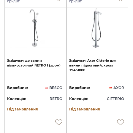
грн/шт
грн/шт
Змішувач
до
ванни
Змішувач
Axor
Citterio
для
вільностоячий
RETRO
I
(хром)
ванни
підлоговий,
хром
39451000
Виробник:
BESCO
Виробник:
AXOR
Колекція:
RETRO
Колекція:
CITTERIO
Під замовлення
Під замовлення