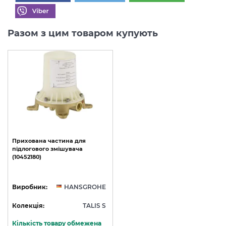
Разом з цим товаром купують
Прихована
частина
для
підлогового
змішувача
(10452180)
Виробник:
HANSGROHE
Колекція:
TALIS S
Кількість товару обмежена