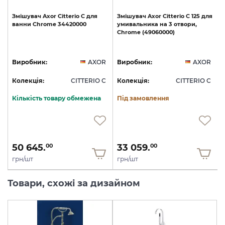
Змішувач
Axor
Citterio
C
для
Змішувач
Axor
Citterio
C
125
для
ванни
Chrome
34420000
умивальника
на
3
отвори,
Chrome
(49060000)
R
Виробник:
AXOR
Виробник:
AXOR
C
Колекція:
CITTERIO C
Колекція:
CITTERIO C
Кількість товару обмежена
Під замовлення
50 645.
33 059.
00
00
грн/шт
грн/шт
Товари, схожі за дизайном