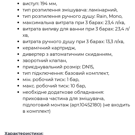
виступ: 194 мм,
тип розпилення змішувача: ламінарний,
тип розпилення ручного душу: Rain, Mono,
максимальна витрата при 3 барах: 23,4 л/хв,
витрата виливу для ванни при 3 барах: 23,4 л/
хв,
витрата ручного душу при 3 барах: 13,3 л/хв,
керамічний картридж,
дивертер з автоматичним скиданням,
зворотний клапан,
приєднувальний розмір: DN15,
тип підключення: базовий комплект,
мін. робочий тиск: 1 бар,
макс. робочий тиск: 10 бар,
необхідне додаткове обладнання:
прихована частина для змішувача,
підлоговий монтаж (арт.10452180) (не входить
в комплект)
Характеристики: