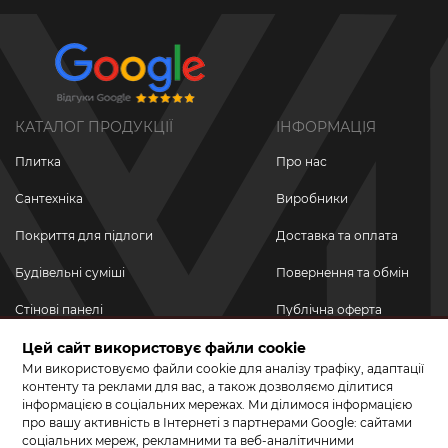
КАТАЛОГ ПРОДУКЦІЇ
ІНФОРМАЦІЯ
Плитка
Про нас
Сантехніка
Виробники
Покриття для підлоги
Доставка та оплата
Будівельні суміші
Повернення та обмін
Стінові панелі
Публічна оферта
Новинки
Цей сайт використовує файли cookie
Політика
конфіденційності
Ми використовуємо файли cookie для аналізу трафіку, адаптації
Акційні товари
контенту та реклами для вас, а також дозволяємо ділитися
інформацією в соціальних мережах. Ми ділимося інформацією
Акції/Знижки
про вашу активність в Інтернеті з партнерами Google: сайтами
соціальних мереж, рекламними та веб-аналітичними