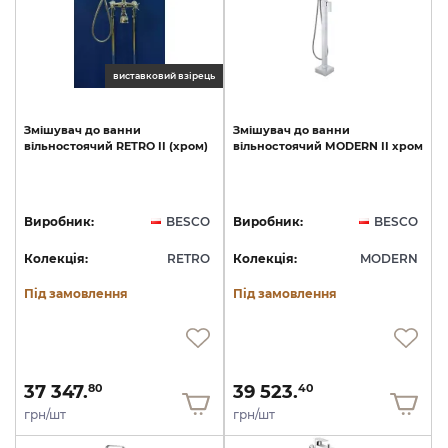
виставковий взірець
Змішувач
до
ванни
Змішувач
до
ванни
вільностоячий
RETRO
II
(хром)
вільностоячий
MODERN
II
хром
Виробник:
BESCO
Виробник:
BESCO
Колекція:
RETRO
Колекція:
MODERN
Під замовлення
Під замовлення
37 347.
39 523.
80
40
грн/шт
грн/шт