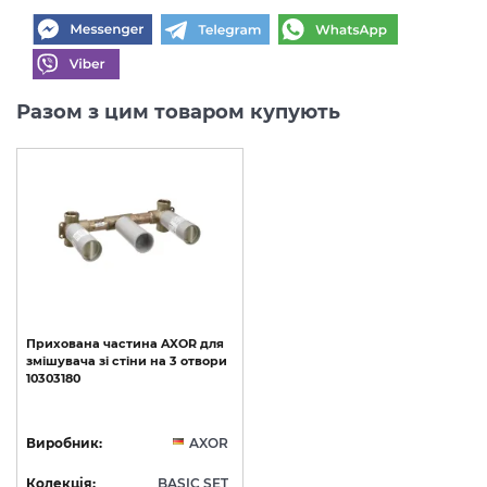
Разом з цим товаром купують
Прихована
частина
AXOR
для
змішувача
зі
стіни
на
3
отвори
10303180
Виробник:
AXOR
Колекція:
BASIC SET