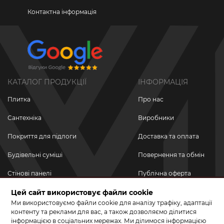
Контактна інформація
КАТАЛОГ ПРОДУКЦІЇ
ІНФОРМАЦІЯ
Плитка
Про нас
Сантехніка
Виробники
Покриття для підлоги
Доставка та оплата
Будівельні суміші
Повернення та обмін
Стінові панелі
Публічна оферта
Новинки
Цей сайт використовує файли cookie
Політика
конфіденційності
Ми використовуємо файли cookie для аналізу трафіку, адаптації
Акційні товари
контенту та реклами для вас, а також дозволяємо ділитися
інформацією в соціальних мережах. Ми ділимося інформацією