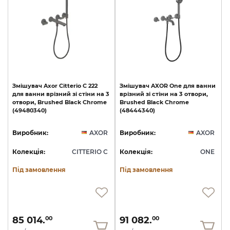
Змішувач
Axor
Citterio
C
222
Змішувач
AXOR
One
для
ванни
для
ванни
врізний
зі
стіни
на
3
врізний
зі
стіни
на
3
отвори,
отвори,
Brushed
Black
Chrome
Brushed
Black
Chrome
(49480340)
(48444340)
Виробник:
AXOR
Виробник:
AXOR
Колекція:
CITTERIO C
Колекція:
ONE
Під замовлення
Під замовлення
85 014.
91 082.
00
00