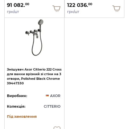
91 082.
122 036.
00
00
грн/шт
грн/шт
Змішувач
Axor
Citterio
222
Cross
для
ванни
врізний
зі
стіни
на
3
отвори,
Polished
Black
Chrome
39447330
Виробник:
AXOR
Колекція:
CITTERIO
Під замовлення