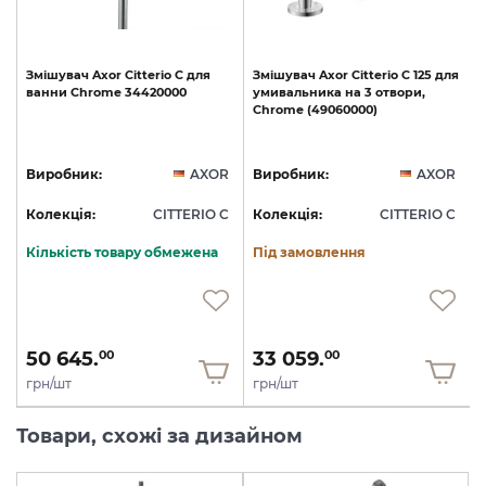
Змішувач
Axor
Citterio
C
для
Змішувач
Axor
Citterio
C
125
для
ванни
Chrome
34420000
умивальника
на
3
отвори,
Chrome
(49060000)
R
Виробник:
AXOR
Виробник:
AXOR
C
Колекція:
CITTERIO C
Колекція:
CITTERIO C
Кількість товару обмежена
Під замовлення
50 645.
33 059.
00
00
грн/шт
грн/шт
Товари, схожі за дизайном