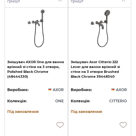
грн/шт
грн/шт
Змішувач
AXOR
One
для
ванни
Змішувач
Axor
Citterio
222
врізний
зі
стіни
на
3
отвори,
Lever
для
ванни
врізний
зі
Polished
Black
Chrome
стіни
на
3
отвори
Brushed
(48444330)
Black
Chrome
39448340
Виробник:
AXOR
Виробник:
AXOR
Колекція:
ONE
Колекція:
CITTERIO
Під замовлення
Під замовлення