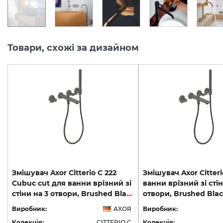
Товари, схожі за дизайном
Змішувач Axor Citterio C 222
Змішувач Axor Citteri
Cubuc cut для ванни врізний зі
ванни врізний зі стін
стіни на 3 отвори, Brushed Black Chrome (49481340)
Виробник:
AXOR
Виробник:
Колекція:
CITTERIO C
Колекція: