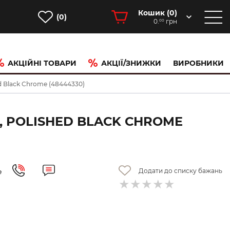
Кошик (
0
)
(0)
0.
грн
00
АКЦІЙНІ ТОВАРИ
АКЦІЇ/ЗНИЖКИ
ВИРОБНИКИ
ed Black Chrome (48444330)
, POLISHED BLACK CHROME
Додати до списку бажань
е