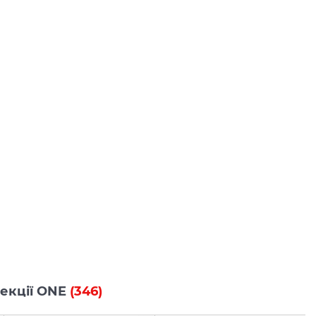
лекції ONE
(346)