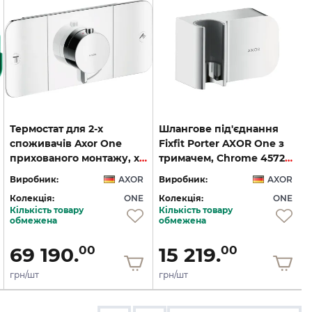
Термостат для 2-х
Шлангове під'єднання
споживачів Axor One
Fixfit Porter AXOR One з
прихованого монтажу, хром 45712000
тримачем, Chrome 45723000
Виробник:
AXOR
Виробник:
AXOR
Колекція:
ONE
Колекція:
ONE
Кількість товару
Кількість товару
обмежена
обмежена
69 190.
15 219.
00
00
грн/шт
грн/шт