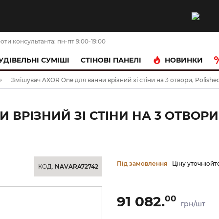
оти консультанта: пн-пт 9:00-19:00
НОВИНКИ
УДІВЕЛЬНІ СУМІШІ
CТІНОВІ ПАНЕЛІ
Змішувач AXOR One для ванни врізний зі стіни на 3 отвори, Polish
 ВРІЗНИЙ ЗІ СТІНИ НА 3 ОТВОРИ
Під замовлення
Ціну уточнюйт
КОД:
NAVARA72742
91 082.
00
грн/шт