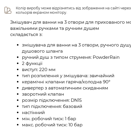
Колір виробу може відрізнятись від зображення на сайті чере
кольорів екраном монітору.
Змішувач для ванни на 3 отвори для прихованого мо
важільними ручками та ручним душем
складається з:
змішувача для ванни на 3 отвори, ручного душу
душового шланга
ручний душ з типом струменя: PowderRain
2 функції
виступ: 220 мм
тип розпилення у змішувача: звичайний
керамічні клапани гаряча/холодна 90°
дивертер з автоматичним скиданням
зворотний клапан
розмір підключення: DN15
тип підключення: базовий
настінний
мін. робочий тиск: 1 бар
макс. робочий тиск: 10 бар