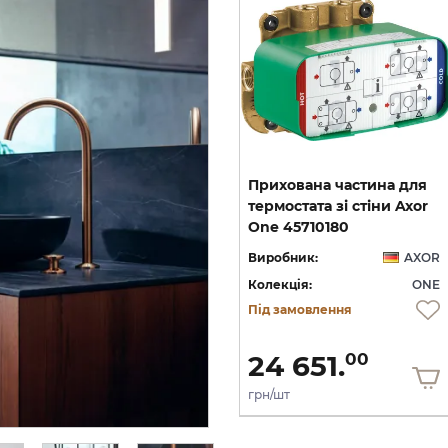
Шлангове під'єднання
Прихована частина для
Fixfit Porter AXOR One з
термостата зі стіни Axor
мачем Polished Red Gold 45723300
тримачем, Brushed Red Gold 45723310
One 45710180
OR
Виробник:
AXOR
Виробник:
AXOR
NE
Колекція:
ONE
Колекція:
ONE
Під замовлення
Під замовлення
22 832.
24 651.
00
00
грн/шт
грн/шт