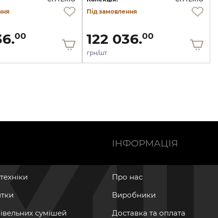
ння
Під замовлення
36.
122 036.
00
00
грн/шт
Ї
ІНФОРМАЦІЯ
нтехніки
Про нас
итки
Виробники
дівельних сумішей
Доставка та оплата