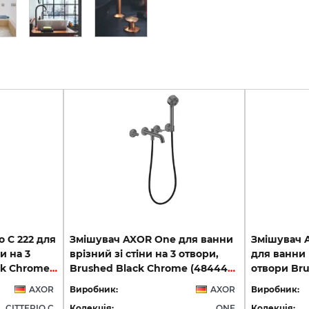
o C 222 для
Змішувач AXOR One для ванни
Змішувач Ax
и на 3
врізний зі стіни на 3 отвори,
для ванни в
отвори, Brushed Black Chrome (49480340)
Brushed Black Chrome (48444340)
AXOR
Виробник:
AXOR
Виробник:
CITTERIO C
Колекція:
ONE
Колекція: