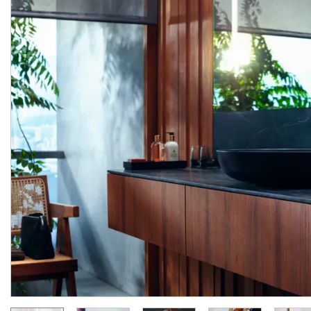
Тримач ручного душу
Шлангове під'єднання
AXOR One, Stainless Steel
Fixfit Porter AXOR One з
Optic 45721800
три
Виробник:
AXOR
Виробник:
AX
Колекція:
ONE
Колекція:
O
Під замовлення
Під замовлення
8 185.
22 832.
00
00
грн/шт
грн/шт