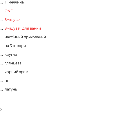
Німеччина
ONE
Змішувачі
Змішувач для ванни
настінний прихований
на 3 отвори
кругла
глянцева
чорний хром
ні
латунь
ру