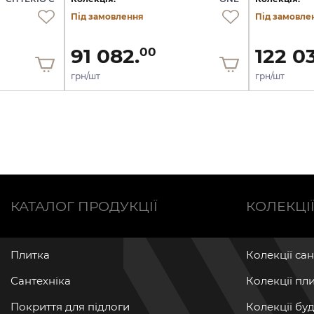
Під замовлення
Під замовле
91 082.
122 0
00
грн/шт
грн/шт
КАТАЛОГ ПРОДУКЦІЇ
КОЛЕКЦІ
Плитка
Колекції са
Сантехніка
Колекції пл
Покриття для підлоги
Колекції бу