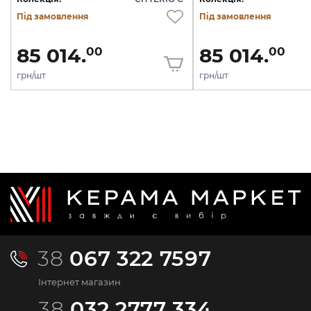
Під замовлення
Під замовлення
85 014.
85 014.
00
00
грн/шт
грн/шт
38
067 322 7597
Інтернет магазин
38
032 2777 334