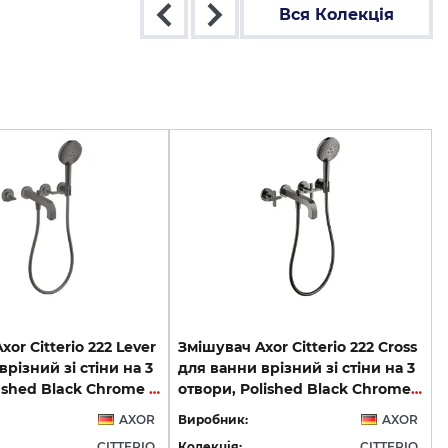
Вся Колекція
or Citterio 222 Lever
Змішувач Axor Citterio 222 Cross
різний зі стіни на 3
для ванни врізний зі стіни на 3
отвори Brushed Black Chrome 39448340
отвори, Polished Black Chrome 39447330
AXOR
Виробник:
AXOR
CITTERIO
Колекція:
CITTERIO