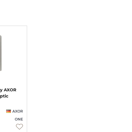
шу AXOR
ptic
AXOR
ONE