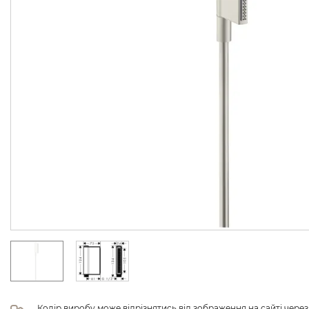
Колір виробу може відрізнятись від зображення на сайті чере