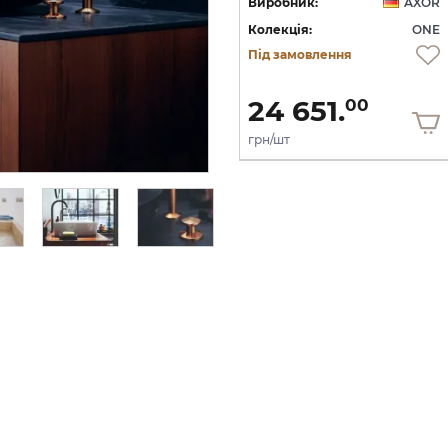
OR
Виробник:
AXOR
Виробник:
AXOR
NE
Колекція:
ONE
Колекція:
ONE
Під замовлення
Під замовлення
19 360.
24 651.
00
00
грн/шт
грн/шт