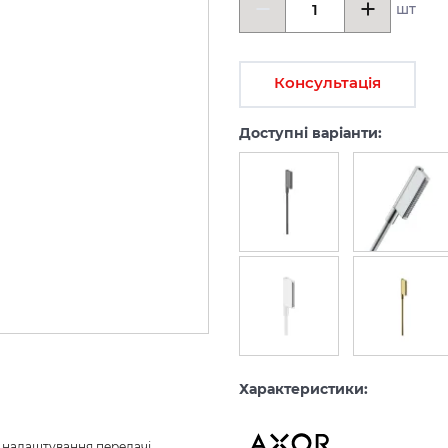
шт
Консультація
Доступні варіанти:
Характеристики:
з налаштування передачі 