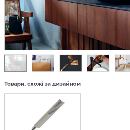
Виробник:
AXOR
Виробник:
AX
Колекція:
ONE
Колекція:
O
Під замовлення
Під замовлення
22 832.
22 832.
00
00
грн/шт
грн/шт
Товари, схожі за дизайном