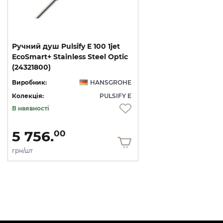
Ручний душ Pulsify E 100 1jet
EcoSmart+ Stainless Steel Optic
(24321800)
Виробник:
HANSGROHE
Колекція:
PULSIFY E
В наявності
5 756.
00
грн/шт