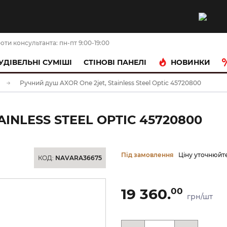
оти консультанта: пн-пт 9:00-19:00
НОВИНКИ
УДІВЕЛЬНІ СУМІШІ
CТІНОВІ ПАНЕЛІ
Ручний душ AXOR One 2jet, Stainless Steel Optic 45720800
INLESS STEEL OPTIC 45720800
Під замовлення
Ціну уточнюйт
КОД:
NAVARA36675
19 360.
00
грн/шт