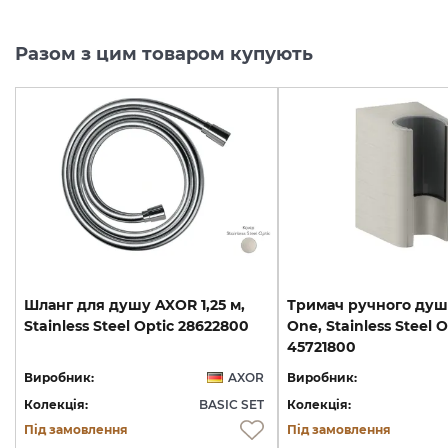
Разом з цим товаром купують
Шланг
для
душу
AXOR
1,25
м,
Тримач ручного ду
Stainless
Steel
Optic
28622800
One, Stainless Steel O
45721800
Виробник:
AXOR
Виробник:
Колекція:
BASIC SET
Колекція:
Під замовлення
Під замовлення