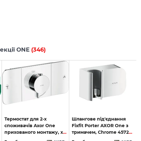
лекції ONE
(346)
Термостат для 2-х
Шлангове під'єднання
споживачів Axor One
Fixfit Porter AXOR One з
прихованого монтажу, хром 45712000
тримачем, Chrome 45723000