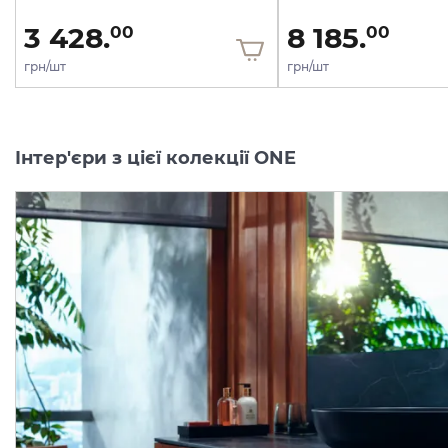
3 428.
8 185.
00
00
грн/шт
грн/шт
Інтер'єри з цієї колекції ONE
Шлангове під'єднання
Шлангове під'єднання
Fixfit Porter AXOR One з
Fixfit Porter AXOR One з
тримачем Polished Red Gold 45723300