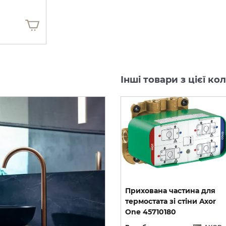
Інші товари з цієї ко
Ручний душ AXOR One
Прихована частина для
2jet Polished Black
термостата зі стіни Axor
тримачем, Brushed Red Gold 45723310
Chrome 45720330
One 45710180