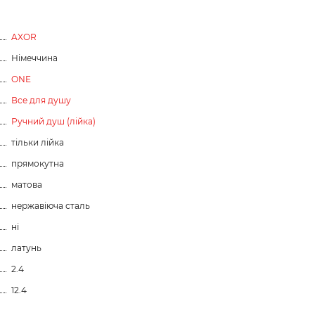
AXOR
Німеччина
ONE
Все для душу
Ручний душ (лійка)
тільки лійка
прямокутна
матова
нержавіюча сталь
ні
латунь
2.4
12.4