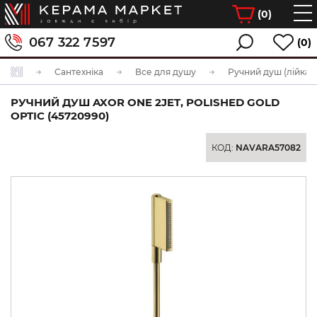
(
0
)
067 322 7597
(0)
Сантехніка
Все для душу
Ручний душ (лійка)
РУЧНИЙ ДУШ AXOR ONE 2JET, POLISHED GOLD
OPTIC (45720990)
КОД:
NAVARA57082