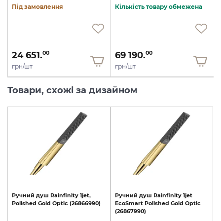
Під замовлення
Кількість товару обмежена
24 651.
69 190.
00
00
грн/шт
грн/шт
Товари, схожі за дизайном
Ручний
душ
Rainfinity
1jet,
Ручний
душ
Rainfinity
1jet
Polished
Gold
Optic
(26866990)
EcoSmart
Polished
Gold
Optic
(26867990)