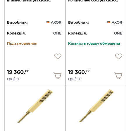
Brushed
Brass
(45720950)
Polished
Red
Gold
(45720300)
Виробник:
AXOR
Виробник:
AXOR
Колекція:
ONE
Колекція:
ONE
Під замовлення
Кількість товару обмежена
19 360.
19 360.
00
00
грн/шт
грн/шт