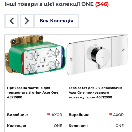
Інші товари з цієї колекції ONE
(346)
Вся Колекція
Прихована
частина
для
Термостат
для
2-х
споживачів
термостата
зі
стіни
Axor
One
Axor
One
прихованого
45710180
монтажу,
хром
45712000
R
Виробник:
AXOR
Виробник:
AXOR
E
Колекція:
ONE
Колекція:
ONE