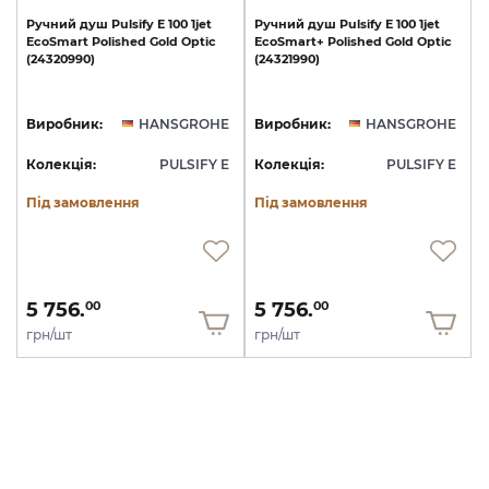
Ручний
душ
Pulsify
E
100
1jet
Ручний
душ
Pulsify
E
100
1jet
EcoSmart
Polished
Gold
Optic
EcoSmart+
Polished
Gold
Optic
(24320990)
(24321990)
Виробник:
HANSGROHE
Виробник:
HANSGROHE
Колекція:
PULSIFY E
Колекція:
PULSIFY E
Під замовлення
Під замовлення
5 756.
5 756.
00
00
грн/шт
грн/шт