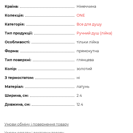
Країна:
Німеччина
Колекція:
ONE
Категорія:
Все для душу
Тип продукції:
Ручний душ (лійка)
Особливості:
тільки лійка
Форма:
прямокутна
Тип поверхні:
глянцева
Колір:
золотий
З термостатом:
ні
Матеріал:
латунь
Ширина, см:
2.4
Довжина, см:
12.4
Умови обміну і повернення товару
Умови оплати і доставки товару