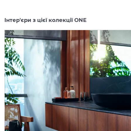
Інтер'єри з цієї колекції ONE
Тримач ручного душу
Шлангове під'єднання
AXOR One, Stainless Steel
Fixfit Porter AXOR One з
Optic 45721800
три
Виробник:
AXOR
Виробник:
AX
Колекція:
ONE
Колекція:
O
Під замовлення
Під замовлення