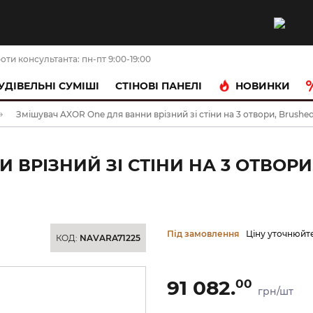
оти консультанта: пн-пт 9:00-19:00
НОВИНКИ
УДІВЕЛЬНІ СУМІШІ
CТІНОВІ ПАНЕЛІ
Змішувач AXOR One для ванни врізний зі стіни на 3 отвори, Brushe
 ВРІЗНИЙ ЗІ СТІНИ НА 3 ОТВОР
Під замовлення
Ціну уточнюйт
КОД:
NAVARA71225
91 082.
00
грн/шт