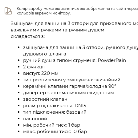
Колір виробу може відрізнятись від зображення на сайті чере
кольорів екраном монітору.
Змішувач для ванни на 3 отвори для прихованого мо
важільними ручками та ручним душем
складається з:
змішувача для ванни на 3 отвори, ручного душу
душового шланга
ручний душ з типом струменя: PowderRain
2 функції
виступ: 220 мм
тип розпилення у змішувача: звичайний
керамічні клапани гаряча/холодна 90°
дивертер з автоматичним скиданням
зворотний клапан
розмір підключення: DN15
тип підключення: базовий
настінний
мін. робочий тиск: 1 бар
макс. робочий тиск: 10 бар