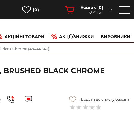
Кошик (
0
)
(0)
0.
грн
00
АКЦІЙНІ ТОВАРИ
АКЦІЇ/ЗНИЖКИ
ВИРОБНИКИ
d Black Chrome (48444340)
И, BRUSHED BLACK CHROME
Додати до списку бажань
е