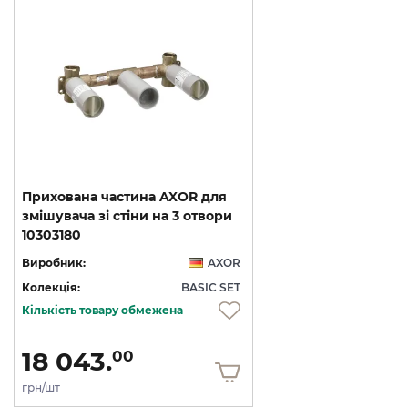
Прихована частина AXOR для
змішувача зі стіни на 3 отвори
10303180
Виробник:
AXOR
Колекція:
BASIC SET
Кількість товару обмежена
18 043.
00
грн/шт