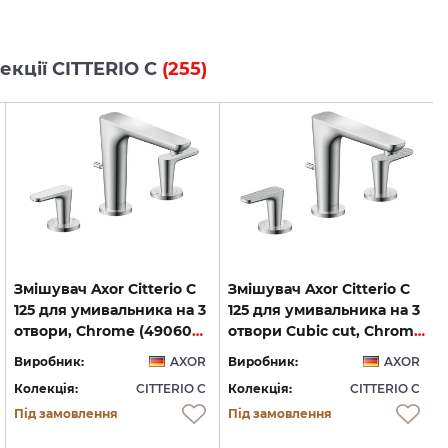
лекції CITTERIO C
(255)
Змішувач Axor Citterio C
Змішувач Axor Citterio C
125 для умивальника на 3
125 для умивальника на 3
отвори, Chrome (49060000)
отвори Cubic cut, Chrome (49061000)
Виробник:
AXOR
Виробник:
AXOR
Колекція:
CITTERIO C
Колекція:
CITTERIO C
Під замовлення
Під замовлення