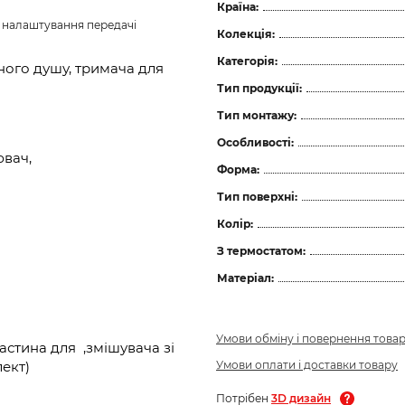
Країна:
з налаштування передачі 
Колекція:
Категорія:
чного душу, тримача для
Тип продукції:
Тип монтажу:
Особливості:
ювач,
Форма:
Тип поверхні:
Колір:
З термостатом:
Матеріал:
Умови обміну і повернення това
стина для ,змішувача зі
Умови оплати і доставки товару
лект)
Потрібен
3D дизайн