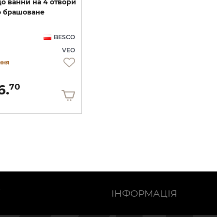
до
ванни
на
4
отвори
о
брашоване
BESCO
VEO
ння
6.
70
Ї
ІНФОРМАЦІЯ