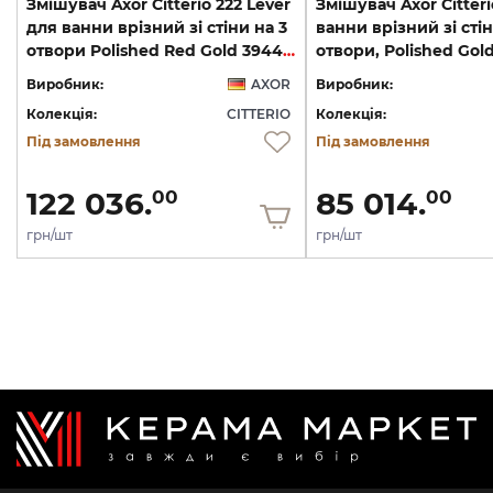
Змішувач Axor Citterio 222 Lever
Змішувач Axor Citteri
для ванни врізний зі стіни на 3
ванни врізний зі стін
отвори Polished Red Gold 39448300
Виробник:
AXOR
Виробник:
Колекція:
CITTERIO
Колекція:
Під замовлення
Під замовлення
122 036.
85 014.
00
00
грн/шт
грн/шт