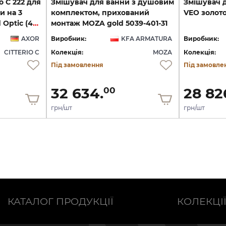
o C 222 для
Змішувач для ванни з душовим
Змішувач
и на 3
комплектом, прихований
VEO
золот
отвори, Polished Gold Optic (49480990)
монтаж MOZA gold 5039-401-31
AXOR
Виробник:
KFA ARMATURA
Виробник:
CITTERIO C
Колекція:
MOZA
Колекція:
Під замовлення
Під замовле
32 634.
28 82
00
грн/шт
грн/шт
КАТАЛОГ ПРОДУКЦІЇ
КОЛЕКЦІ