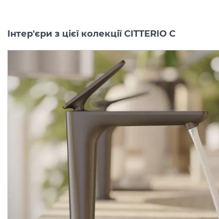
Інтер'єри з цієї колекції CITTERIO C
Змішувач Axor Citterio C
Змішувач Axor Citterio 
125 CoolStart для
125 CoolStart для
умивальника з донним клапаном pop-up, Chrome (49030000)
Виробник:
AXOR
Виробник:
AX
Колекція:
CITTERIO C
Колекція:
CITTERIO
Під замовлення
Під замовлення