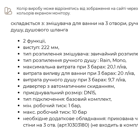
Колір виробу може відрізнятись від зображення на сайті чере
кольорів екраном монітору.
складається з: змішувача для ванни на 3 отвори, ру
душу, душового шланга
2 функції,
виступ: 222 мм,
тип розпилення змішувача: звичайний розпил
тип розпилення ручного душу : Rain, Mono,
максимальна витрата при 3 барах: 20,1 л/хв,
витрата виливу для ванни при 3 барах: 20 л/хв,
витрата ручного душу при 3 барах: 9,7 л/хв,
дивертер з автоматичним скиданням,
приєднувальний розмір: DN15,
тип підключення: базовий комплект,
мін. робочий тиск: 1 бар,
макс. робочий тиск: 10 бар
необхідне додаткове обладнання: прихована ча
стіни на 3 отв. (арт.10303180) (не входить в комп