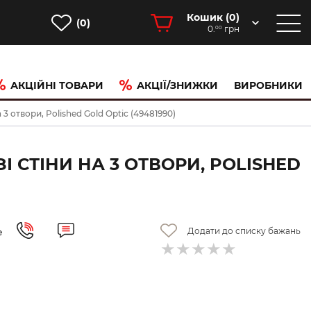
Кошик (
0
)
(0)
0.
грн
00
АКЦІЙНІ ТОВАРИ
АКЦІЇ/ЗНИЖКИ
ВИРОБНИКИ
 3 отвори, Polished Gold Optic (49481990)
І СТІНИ НА 3 ОТВОРИ, POLISHED
Додати до списку бажань
е