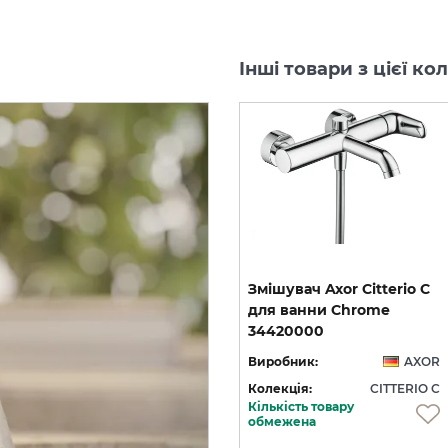
Інші товари з цієї ко
C
Змішувач Axor Citterio C
Змішувач Axor Citterio C
125 CoolStart для
для ванни Chrome
умивальника з донним клапаном pop-up, Matt Black (49030670)
умивальника з донним клапаном pop-up, Polished Gold Optic (49030990)
34420000
OR
Виробник:
AXOR
Виробник:
AXOR
 C
Колекція:
CITTERIO C
Колекція:
CITTERIO C
Кількість товару
Під замовлення
обмежена