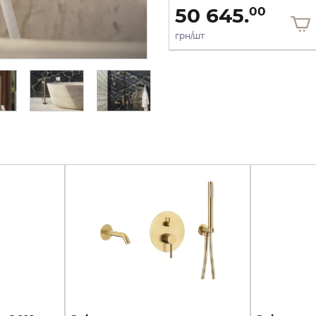
36 436.
50 645.
00
00
грн/шт
грн/шт